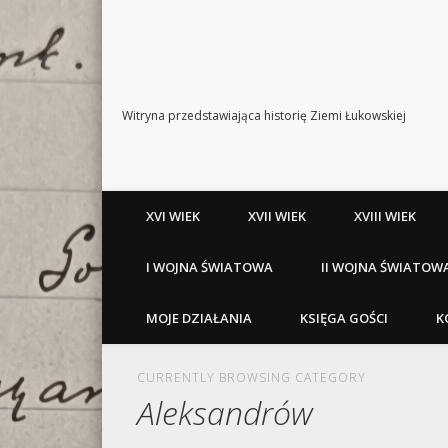
Witryna przedstawiająca historię Ziemi Łukowskiej
XVI WIEK
XVII WIEK
XVIII WIEK
I WOJNA ŚWIATOWA
II WOJNA ŚWIATOW
MOJE DZIAŁANIA
KSIĘGA GOŚCI
K
CURRENTLY BROWSING CATEGORY
Aleksandrów