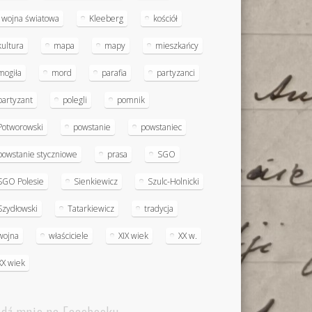
I wojna światowa
Kleeberg
kościół
kultura
mapa
mapy
mieszkańcy
mogiła
mord
parafia
partyzanci
partyzant
polegli
pomnik
Potworowski
powstanie
powstaniec
powstanie styczniowe
prasa
SGO
SGO Polesie
Sienkiewicz
Szulc-Holnicki
Szydłowski
Tatarkiewicz
tradycja
wojna
właściciele
XIX wiek
XX w.
XX wiek