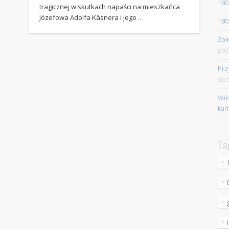
180
tragicznej w skutkach napaści na mieszkańca
Józefowa Adolfa Käsnera i jego …
180
Żoł
paź
Prz
sie
Wik
kar
Ta