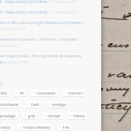
8 – Mapa Galicji Zachodniej
19 listopada 2024
5 – Mapa Galicji Zachodniej
17 listopada 2024
nierze RKU Łuków polegli w bitwie pod Jeżowem
6
dziernika 2024
ywrócona tożsamość – Żołnierze z Gręzówki
31
rpnia 2024
tor Grąbczewski – Przez Jamielnik do światowej
iery
28 lipca 2024
gi
1863
AK
Cieciszowski
cmentarz
Dmochowski
Dwór
etnologia
genealogia
grób
Hempel
historia
II wojna
II wojna światowa
II wś