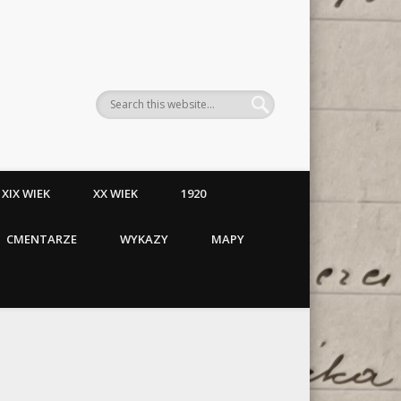
XIX WIEK
XX WIEK
1920
CMENTARZE
WYKAZY
MAPY