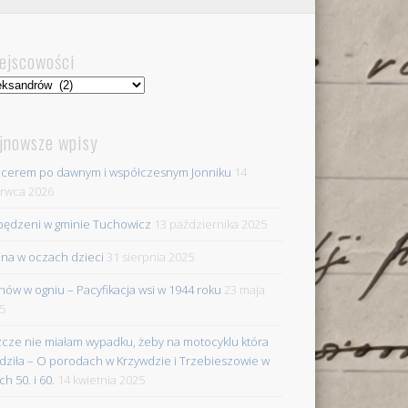
ejscowości
jscowości
jnowsze wpisy
cerem po dawnym i współczesnym Jonniku
14
rwca 2026
ędzeni w gminie Tuchowicz
13 października 2025
na w oczach dzieci
31 sierpnia 2025
nów w ogniu – Pacyfikacja wsi w 1944 roku
23 maja
5
zcze nie miałam wypadku, żeby na motocyklu która
dziła – O porodach w Krzywdzie i Trzebieszowie w
ch 50. i 60.
14 kwietnia 2025