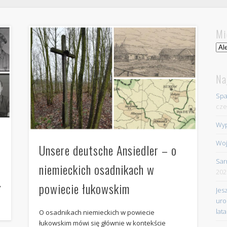
Mi
Mie
Na
Spa
cze
Wyp
Woj
Unsere deutsche Ansiedler – o
Sar
niemieckich osadnikach w
202
,
powiecie łukowskim
Jes
uro
lata
O osadnikach niemieckich w powiecie
łukowskim mówi się głównie w kontekście