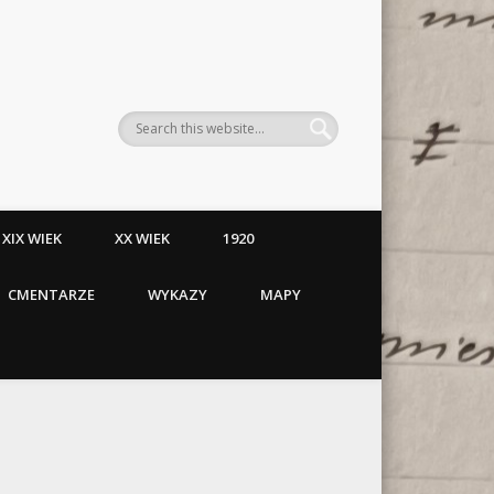
XIX WIEK
XX WIEK
1920
CMENTARZE
WYKAZY
MAPY