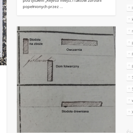
pod tytułem „Rejestr miejsc i faktów zbrodni
popełnionych przez …