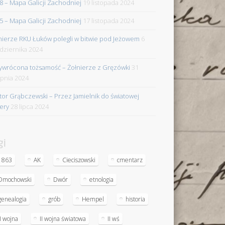
8 – Mapa Galicji Zachodniej
19 listopada 2024
5 – Mapa Galicji Zachodniej
17 listopada 2024
nierze RKU Łuków polegli w bitwie pod Jeżowem
6
dziernika 2024
ywrócona tożsamość – Żołnierze z Gręzówki
31
rpnia 2024
tor Grąbczewski – Przez Jamielnik do światowej
iery
28 lipca 2024
gi
1863
AK
Cieciszowski
cmentarz
Dmochowski
Dwór
etnologia
genealogia
grób
Hempel
historia
II wojna
II wojna światowa
II wś