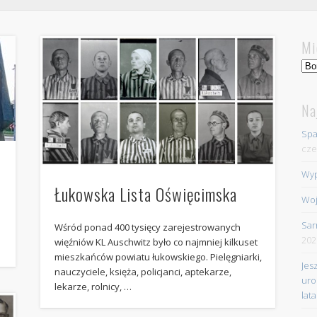
Mi
Mie
Na
Spa
cze
Wyp
Łukowska Lista Oświęcimska
Woj
Sar
Wśród ponad 400 tysięcy zarejestrowanych
202
więźniów KL Auschwitz było co najmniej kilkuset
mieszkańców powiatu łukowskiego. Pielęgniarki,
Jes
nauczyciele, księża, policjanci, aptekarze,
uro
lekarze, rolnicy, …
lata