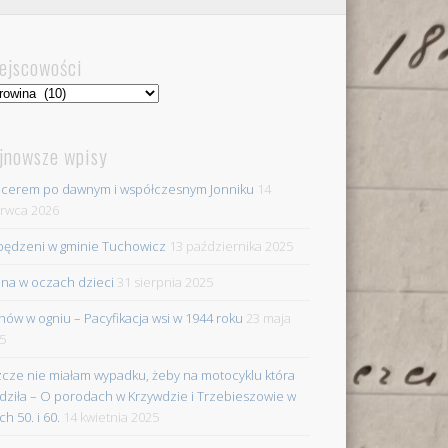
ejscowości
jscowości
jnowsze wpisy
cerem po dawnym i współczesnym Jonniku
14
rwca 2026
ędzeni w gminie Tuchowicz
13 października 2025
na w oczach dzieci
31 sierpnia 2025
nów w ogniu – Pacyfikacja wsi w 1944 roku
23 maja
5
zcze nie miałam wypadku, żeby na motocyklu która
dziła – O porodach w Krzywdzie i Trzebieszowie w
ch 50. i 60.
14 kwietnia 2025