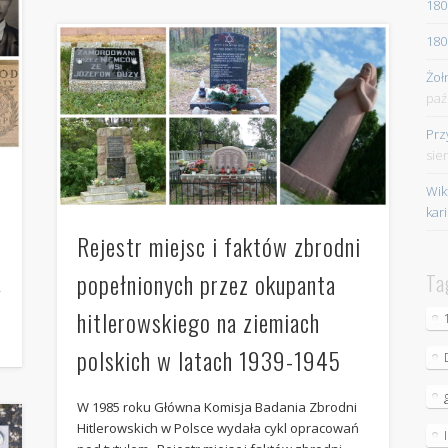
180
180
Żoł
paź
Prz
sie
Wik
kar
Rejestr miejsc i faktów zbrodni
popełnionych przez okupanta
Ta
”
hitlerowskiego na ziemiach
polskich w latach 1939-1945
W 1985 roku Główna Komisja Badania Zbrodni
Hitlerowskich w Polsce wydała cykl opracowań