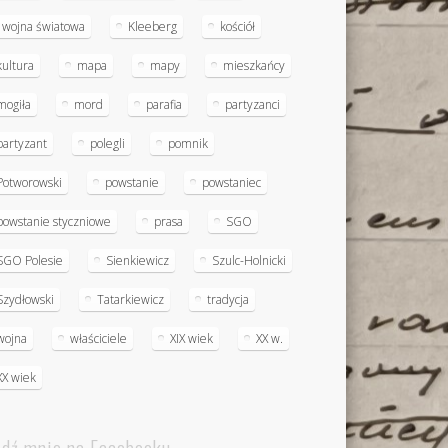
I wojna światowa
Kleeberg
kościół
kultura
mapa
mapy
mieszkańcy
mogiła
mord
parafia
partyzanci
partyzant
polegli
pomnik
Potworowski
powstanie
powstaniec
powstanie styczniowe
prasa
SGO
SGO Polesie
Sienkiewicz
Szulc-Holnicki
Szydłowski
Tatarkiewicz
tradycja
wojna
właściciele
XIX wiek
XX w.
XX wiek