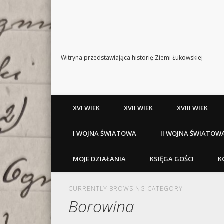
Witryna przedstawiająca historię Ziemi Łukowskiej
XVI WIEK
XVII WIEK
XVIII WIEK
I WOJNA ŚWIATOWA
II WOJNA ŚWIATOW
MOJE DZIAŁANIA
KSIĘGA GOŚCI
K
CURRENTLY BROWSING CATEGORY
Borowina