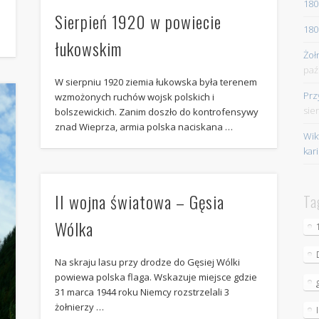
180
Sierpień 1920 w powiecie
180
łukowskim
Żoł
paź
W sierpniu 1920 ziemia łukowska była terenem
Prz
wzmożonych ruchów wojsk polskich i
sie
bolszewickich. Zanim doszło do kontrofensywy
znad Wieprza, armia polska naciskana …
Wik
kar
II wojna światowa – Gęsia
Ta
Wólka
Na skraju lasu przy drodze do Gęsiej Wólki
powiewa polska flaga. Wskazuje miejsce gdzie
31 marca 1944 roku Niemcy rozstrzelali 3
żołnierzy …