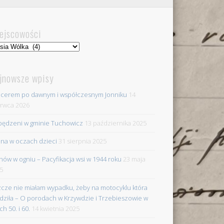
ejscowości
jscowości
jnowsze wpisy
cerem po dawnym i współczesnym Jonniku
14
rwca 2026
ędzeni w gminie Tuchowicz
13 października 2025
na w oczach dzieci
31 sierpnia 2025
nów w ogniu – Pacyfikacja wsi w 1944 roku
23 maja
5
zcze nie miałam wypadku, żeby na motocyklu która
dziła – O porodach w Krzywdzie i Trzebieszowie w
ch 50. i 60.
14 kwietnia 2025