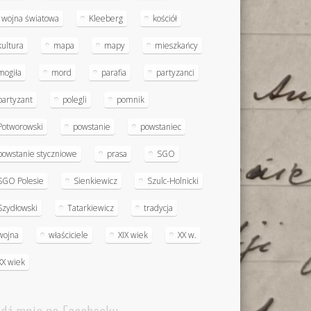
I wojna światowa
Kleeberg
kościół
kultura
mapa
mapy
mieszkańcy
mogiła
mord
parafia
partyzanci
partyzant
polegli
pomnik
Potworowski
powstanie
powstaniec
powstanie styczniowe
prasa
SGO
SGO Polesie
Sienkiewicz
Szulc-Holnicki
Szydłowski
Tatarkiewicz
tradycja
wojna
właściciele
XIX wiek
XX w.
XX wiek