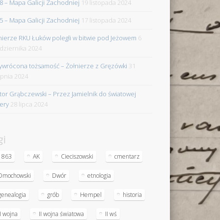
8 – Mapa Galicji Zachodniej
19 listopada 2024
5 – Mapa Galicji Zachodniej
17 listopada 2024
nierze RKU Łuków polegli w bitwie pod Jeżowem
6
dziernika 2024
ywrócona tożsamość – Żołnierze z Gręzówki
31
rpnia 2024
tor Grąbczewski – Przez Jamielnik do światowej
iery
28 lipca 2024
gi
1863
AK
Cieciszowski
cmentarz
Dmochowski
Dwór
etnologia
genealogia
grób
Hempel
historia
II wojna
II wojna światowa
II wś