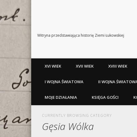
Witryna przedstawiająca historię Ziemi Łukowskiej
XVI WIEK
XVII WIEK
XVIII WIEK
I WOJNA ŚWIATOWA
II WOJNA ŚWIATOW
MOJE DZIAŁANIA
KSIĘGA GOŚCI
K
CURRENTLY BROWSING CATEGORY
Gęsia Wólka