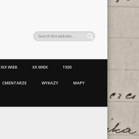
XIX WIEK
XX WIEK
1920
CMENTARZE
WYKAZY
MAPY