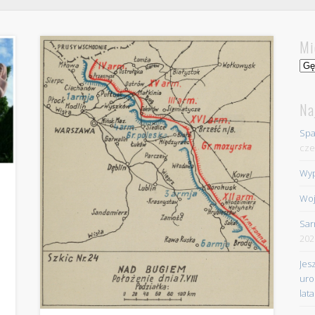
Mi
Mie
Na
Spa
cze
Wyp
Woj
Sar
202
Jes
uro
lata