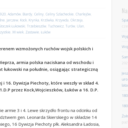
Na
1920
,
Adamów
,
Biardy
,
Celiny
,
Celiny Szlacheckie
,
Charlejów
,
Spa
dne
,
Jarczew
,
Kock
,
Krynka
,
Krzówka
,
Krzywda
,
Okrzeja
,
cze
Stoczek Łukowski
,
Trzebieszów
,
Tuchowicz
,
Turów
,
Ulan
,
zystkie
,
XX wiek
,
Zastawie
,
Łuków
Wyp
Woj
terenem wzmożonych ruchów wojsk polskich i
Sar
eprza, armia polska naciskana od wschodu i
202
t łukowski na południe, osiągając strategiczną
Jes
uro
j i 16. Dywizja Piechoty, które weszły w skład 4.
lata
1.D.P przez Kock,Wojcieszków, Łuków a 16. D.P.
180
180
e armie 3 i 4. Lewe skrzydło frontu na odcinku od
Żoł
ództwem gen. Leonarda Skierskiego w składzie 14
paź
iego, 16 Dywizja Piechoty płk. Aleksandra Ładosia,