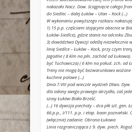
nakazało Nacz. Dow. ściągnięcie całego front
do Siedlec – dalej Łuków – Ulan – Kock (…)
W wykonaniu powyższego rozkazu nakazuję
1) 15 p.p. częściami stojącymi obecnie w Biał
Łuków-Siedlce), gdzie stanie na odcinku Zb
3) dowództwa Dywizji odeślą niezwłocznie w
linię Siedlce – Łuków – Kock, przy czym tren
Jagodne ( 8 klm na płn. zachód od Łukowa).
być Tuchowicza) ( 6 klm na połud. zch. od Ł
Treny nie mogą być bezwarunkowo wożone ko
kuchnie polowe (…)
Dnia 7.VIII pod wieczór wydzieli Dtwo. Dyw. G
dla osłony swego prawego skrzydła, zaś jeden
szosy Łuków-Biała-Brześć.
(…) 16 dywizja piechoty – dca płk szt. gen. Ła
66.p.p., I/111. p.p. i etap. baon poznański
(włącznie) zadanie: Obrona Łukowa
Linia rozgraniczająca z 9. dyw. piech. Rog