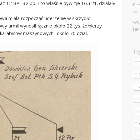
 12 BP i 32 pp. I to właśnie dywizje 16. i 21. działały
Prz
sie
wa miała rozpocząć uderzenie w skrzydło
Wik
wy armii wynosił łącznie około 22 tys. żołnierzy
kar
20 karabinów maszynowych i około 70 dział.
Ta