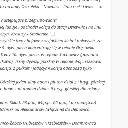
u na linię: Ostrołęka – Nowoles – linia rzeki Liwiec – aż
 następujące przegrupowanie:
ej ładuje i odchodzi koleją do stacji Dziewule ( na linii
uczyn, Krasusy – Smolanka
(…)
szytskie treny bojowe z wyjątkiem kichni polowych, za
y 9. dyw. piech koncentrują się w rejonie Gręzówka –
 Treny 16. dyw. piech. w rejonie Tuchowicz (powinno
ukowa). Treny dywizji górskiej w rejonie Wojcieszkowa.
leją, z pułkami jadącymi koleją odchodzą tylko
órskiej jeden silny baon i pluton dział z I bryg. górskiej
 baon z plutonem dział z II bryg. górskiej dla osłony
doś. Skład: 63.p.p., 64.p.p., 65.p.p., ( po nadejściu)
. Odcinek od Aleksandrów (włącznie) do Dębowica
oźnica-Żabce-Trubieszów (Trzebieszów)- Dombrowica