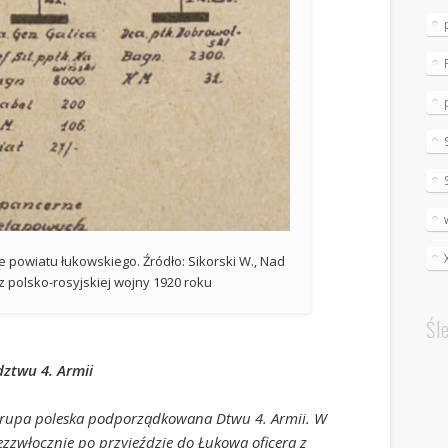
ie powiatu łukowskiego. Źródło: Sikorski W., Nad
 z polsko-rosyjskiej wojny 1920 roku
Śl
ztwu 4. Armii
 grupa poleska podporządkowana Dtwu 4. Armii. W
ezzwłocznie po przyjeździe do Łukowa oficera z