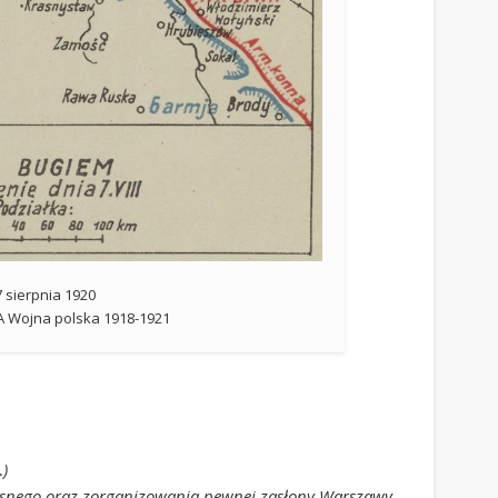
7 sierpnia 1920
 A Wojna polska 1918-1921
…)
własnego oraz zorganizowania pewnej zasłony Warszawy