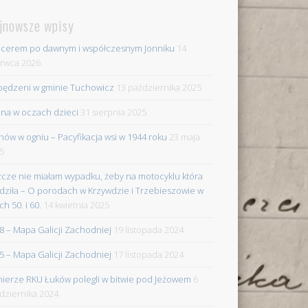
jnowsze wpisy
cerem po dawnym i współczesnym Jonniku
14
rwca 2026
ędzeni w gminie Tuchowicz
13 października 2025
na w oczach dzieci
31 sierpnia 2025
nów w ogniu – Pacyfikacja wsi w 1944 roku
23 maja
5
zcze nie miałam wypadku, żeby na motocyklu która
dziła – O porodach w Krzywdzie i Trzebieszowie w
ch 50. i 60.
14 kwietnia 2025
8 – Mapa Galicji Zachodniej
19 listopada 2024
5 – Mapa Galicji Zachodniej
17 listopada 2024
nierze RKU Łuków polegli w bitwie pod Jeżowem
6
dziernika 2024