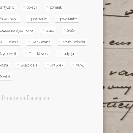
partyzant
polegli
pomnik
Potworowski
powstanie
powstaniec
powstanie styczniowe
prasa
SGO
SGO Polesie
Sienkiewicz
Szulc-Holnicki
Szydłowski
Tatarkiewicz
tradycja
wojna
właściciele
XIX wiek
XX w.
XX wiek
edź mnie na Facebooku