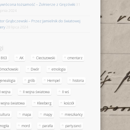
ywrócona tożsamość – Żołnierze z Gręzówki
31
rpnia 2024
tor Grąbczewski – Przez Jamielnik do światowej
iery
28 lipca 2024
gi
1863
AK
Cieciszowski
cmentarz
Dmochowski
Dwór
etnologia
genealogia
grób
Hempel
historia
II wojna
II wojna światowa
II wś
I wojna światowa
Kleeberg
kościół
kultura
mapa
mapy
mieszkańcy
mogiła
mord
parafia
partyzanci