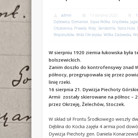
admin
13 sierpnia 2020
Dębowica
,
Domanice
,
Gęsia Wólka
,
Gręzówka
,
Jago
Olszewnica
,
Prawda
,
Rosy
,
Serokomla
,
Stara Huta
,
Wojcieszków
,
Wola Okrzejska
,
Wólka Zastawska
,
Ws
W sierpniu 1920 ziemia łukowska była 
bolszewickich.
Zanim doszło do kontrofensywy znad Wi
północy, przegrupowała się przez powia
linię rzeki.
16 sierpnia 21. Dywizja Piechoty Górskie
Armii zostały skierowane na północ – 2
przez Okrzeję, Żelechów, Stoczek.
W skład sił Frontu Środkowego weszły dwi
Dęblina do Kocka zajęła 4 armia pod dow
Dywizja Piechoty gen. Daniela Konarzewsk