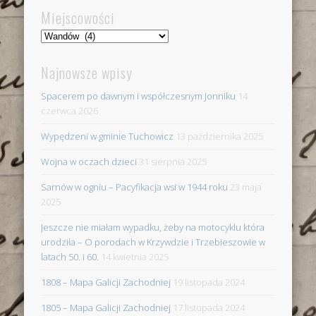
Miejscowości
Miejscowości
Najnowsze wpisy
Spacerem po dawnym i współczesnym Jonniku
14
czerwca 2026
Wypędzeni w gminie Tuchowicz
13 października 2025
Wojna w oczach dzieci
31 sierpnia 2025
Sarnów w ogniu – Pacyfikacja wsi w 1944 roku
23 maja
2025
Jeszcze nie miałam wypadku, żeby na motocyklu która
urodziła – O porodach w Krzywdzie i Trzebieszowie w
latach 50. i 60.
14 kwietnia 2025
1808 – Mapa Galicji Zachodniej
19 listopada 2024
1805 – Mapa Galicji Zachodniej
17 listopada 2024