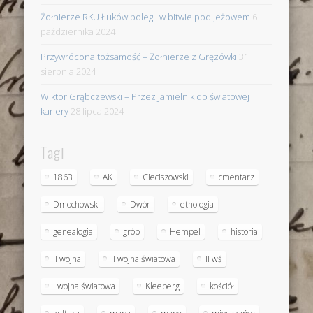
Żołnierze RKU Łuków polegli w bitwie pod Jeżowem
6
października 2024
Przywrócona tożsamość – Żołnierze z Gręzówki
31
sierpnia 2024
Wiktor Grąbczewski – Przez Jamielnik do światowej
kariery
28 lipca 2024
Tagi
1863
AK
Cieciszowski
cmentarz
Dmochowski
Dwór
etnologia
genealogia
grób
Hempel
historia
II wojna
II wojna światowa
II wś
I wojna światowa
Kleeberg
kościół