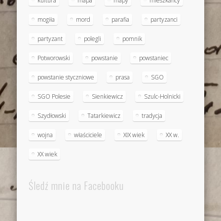
kultura
mapa
mapy
mieszkańcy
mogiła
mord
parafia
partyzanci
partyzant
polegli
pomnik
Potworowski
powstanie
powstaniec
powstanie styczniowe
prasa
SGO
SGO Polesie
Sienkiewicz
Szulc-Holnicki
Szydłowski
Tatarkiewicz
tradycja
wojna
właściciele
XIX wiek
XX w.
XX wiek
Śledź mnie na Facebooku