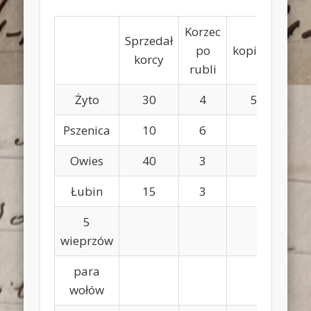
Korzec
Ra
Sprzedał
po
kopiejek
wz
korcy
rubli
ru
Żyto
30
4
50
1
Pszenica
10
6
6
Owies
40
3
1
Łubin
15
3
4
5
2
wieprzów
para
1
wołów