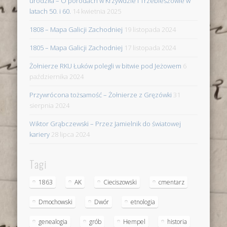
urodziła – O porodach w Krzywdzie i Trzebieszowie w
latach 50. i 60.
14 kwietnia 2025
1808 – Mapa Galicji Zachodniej
19 listopada 2024
1805 – Mapa Galicji Zachodniej
17 listopada 2024
Żołnierze RKU Łuków polegli w bitwie pod Jeżowem
6
października 2024
Przywrócona tożsamość – Żołnierze z Gręzówki
31
sierpnia 2024
Wiktor Grąbczewski – Przez Jamielnik do światowej
kariery
28 lipca 2024
Tagi
1863
AK
Cieciszowski
cmentarz
Dmochowski
Dwór
etnologia
genealogia
grób
Hempel
historia