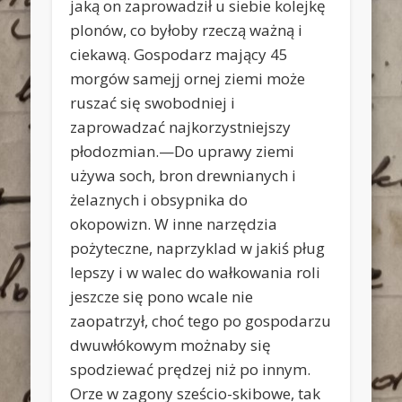
jaką on zaprowadził u siebie kolejkę
plonów, co byłoby rzeczą ważną i
ciekawą. Gospodarz mający 45
morgów samejj ornej ziemi może
ruszać się swobodniej i
zaprowadzać najkorzystniejszy
płodozmian.—Do uprawy ziemi
używa soch, bron drewnianych i
żelaznych i obsypnika do
okopowizn. W inne narzędzia
pożyteczne, naprzyklad w jakiś pług
lepszy i w walec do wałkowania roli
jeszcze się pono wcale nie
zaopatrzył, choć tego po gospodarzu
dwuwłókowym możnaby się
spodziewać prędzej niż po innym.
Orze w zagony sześcio-skibowe, tak