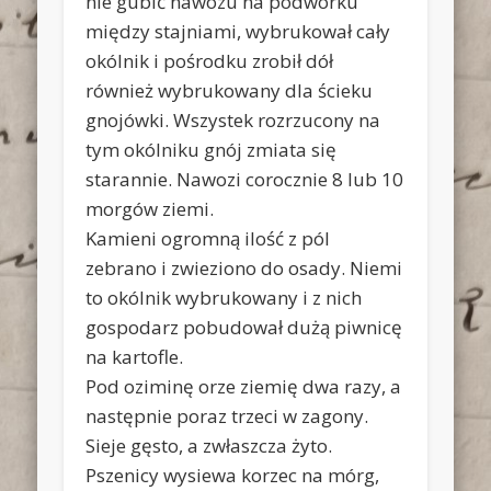
nie gubić nawozu na podwórku
między stajniami, wybrukował cały
okólnik i pośrodku zrobił dół
również wybrukowany dla ścieku
gnojówki. Wszystek rozrzucony na
tym okólniku gnój zmiata się
starannie. Nawozi corocznie 8 lub 10
morgów ziemi.
Kamieni ogromną ilość z pól
zebrano i zwieziono do osady. Niemi
to okólnik wybrukowany i z nich
gospodarz pobudował dużą piwnicę
na kartofle.
Pod oziminę orze ziemię dwa razy, a
następnie poraz trzeci w zagony.
Sieje gęsto, a zwłaszcza żyto.
Pszenicy wysiewa korzec na mórg,