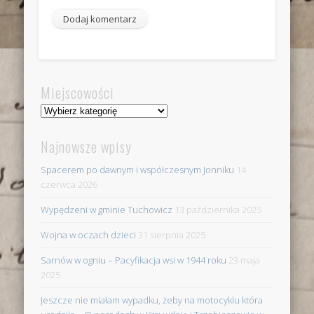
Miejscowości
Miejscowości
Najnowsze wpisy
Spacerem po dawnym i współczesnym Jonniku
14
czerwca 2026
Wypędzeni w gminie Tuchowicz
13 października 2025
Wojna w oczach dzieci
31 sierpnia 2025
Sarnów w ogniu – Pacyfikacja wsi w 1944 roku
23 maja
2025
Jeszcze nie miałam wypadku, żeby na motocyklu która