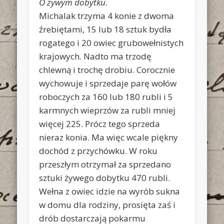
O żywym dobytku.
Michalak trzyma 4 konie z dwoma
źrebiętami, 15 lub 18 sztuk bydła
rogatego i 20 owiec grubowełnistych
krajowych. Nadto ma trzodę
chlewną i trochę drobiu. Corocznie
wychowuje i sprzedaje parę wołów
roboczych za 160 lub 180 rubli i 5
karmnych wieprzów za rubli mniej
więcej 225. Prócz tego sprzeda
nieraz konia. Ma więc wcale piękny
dochód z przychówku. W roku
przeszłym otrzymał za sprzedano
sztuki żywego dobytku 470 rubli.
Wełna z owiec idzie na wyrób sukna
w domu dla rodziny, prosięta zaś i
drób dostarczają pokarmu