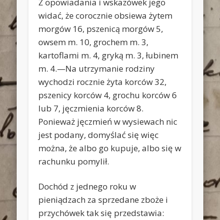
Z opowiadania i wskazówek jego
widać, że corocznie obsiewa żytem
morgów 16, pszenicą morgów 5,
owsem m. 10, grochem m. 3,
kartoflami m. 4, gryką m. 3, łubinem
m. 4.—Na utrzymanie rodziny
wychodzi rocznie żyta korców 32,
pszenicy korców 4, grochu korców 6
lub 7, jęczmienia korców 8.
Ponieważ jęczmień w wysiewach nic
jest podany, domyślać się więc
można, że albo go kupuje, albo się w
rachunku pomylił.
Dochód z jednego roku w
pieniądzach za sprzedane zboże i
przychówek tak się przedstawia: