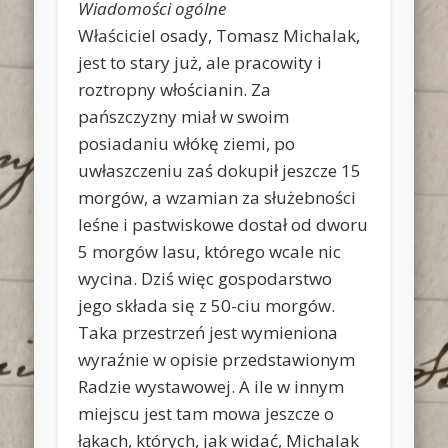
Wiadomości ogólne
Właściciel osady, Tomasz Michalak,
jest to stary już, ale pracowity i
roztropny włościanin. Za
pańszczyzny miał w swoim
posiadaniu włókę ziemi, po
uwłaszczeniu zaś dokupił jeszcze 15
morgów, a wzamian za służebności
leśne i pastwiskowe dostał od dworu
5 morgów lasu, którego wcale nic
wycina. Dziś więc gospodarstwo
jego składa się z 50-ciu morgów.
Taka przestrzeń jest wymieniona
wyraźnie w opisie przedstawionym
Radzie wystawowej. A ile w innym
miejscu jest tam mowa jeszcze o
łąkach, których, jak widać, Michalak