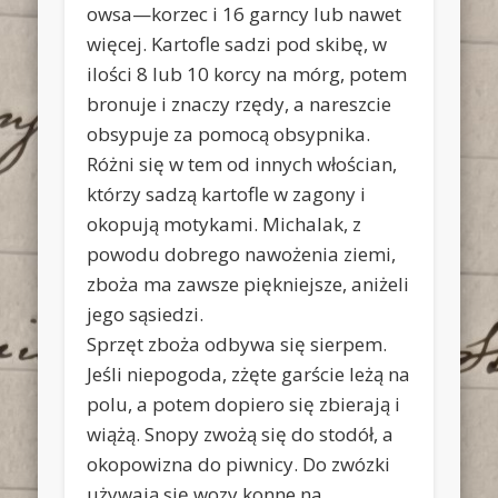
owsa—korzec i 16 garncy lub nawet
więcej. Kartofle sadzi pod skibę, w
ilości 8 lub 10 korcy na mórg, potem
bronuje i znaczy rzędy, a nareszcie
obsypuje za pomocą obsypnika.
Różni się w tem od innych włościan,
którzy sadzą kartofle w zagony i
okopują motykami. Michalak, z
powodu dobrego nawożenia ziemi,
zboża ma zawsze piękniejsze, aniżeli
jego sąsiedzi.
Sprzęt zboża odbywa się sierpem.
Jeśli niepogoda, zżęte garście leżą na
polu, a potem dopiero się zbierają i
wiążą. Snopy zwożą się do stodół, a
okopowizna do piwnicy. Do zwózki
używają się wozy konne na