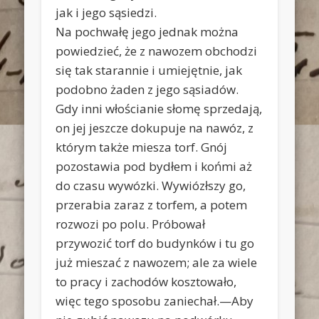
jak i jego sąsiedzi.
Na pochwałę jego jednak można
powiedzieć, że z nawozem obchodzi
się tak starannie i umiejętnie, jak
podobno żaden z jego sąsiadów.
Gdy inni włościanie słomę sprzedają,
on jej jeszcze dokupuje na nawóz, z
którym także miesza torf. Gnój
pozostawia pod bydłem i końmi aż
do czasu wywózki. Wywiózłszy go,
przerabia zaraz z torfem, a potem
rozwozi po polu. Próbował
przywozić torf do budynków i tu go
już mieszać z nawozem; ale za wiele
to pracy i zachodów kosztowało,
więc tego sposobu zaniechał.—Aby