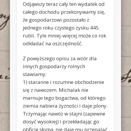
Odjąwszy teraz cały ten wydatek od
całego dochodu przekonywamy się,
że gospodarzowi pozostało z
jednego roku czystego zysku 445
rubli. Tyle mniej-więcej może co rok
odkładać na oszczędność.
Z powyższego opisu za wzór dla
innych gospodarzy rolnych
stawiamy:
1) staranne i rozumne obchodzenie
się z nawozem. Michalak nie
marnuje tego bogactwa, od którego
ziemia nabiera żyzności i daje plony.
Trzymając nawóz w stajni (zapewne
dosyć wysokiej) i przekładając go
obficie słomą, nie daje mu przepalać