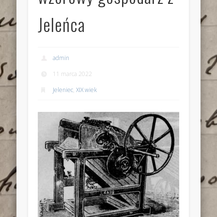
Jeleńca
admin
11 marca 2022
Jeleniec
,
XIX wiek