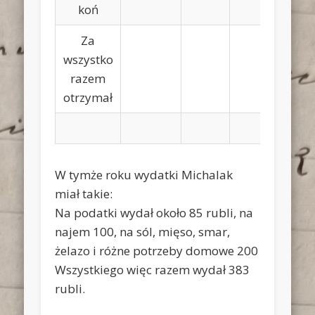
koń
8
Za
wszystko
8
razem
ru
otrzymał
W tymże roku wydatki Michalak
miał takie:
Na podatki wydał około 85 rubli, na
najem 100, na sól, mięso, smar,
żelazo i różne potrzeby domowe 200
Wszystkiego więc razem wydał 383
rubli.