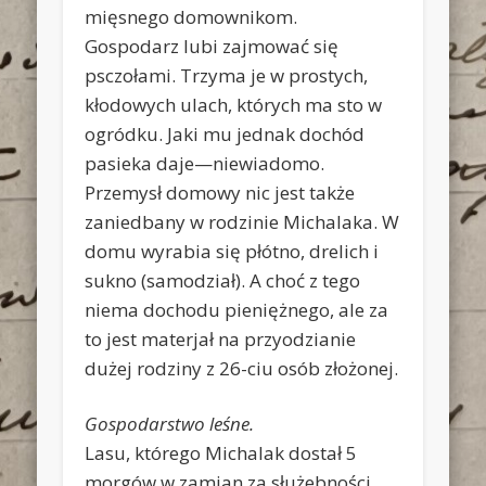
mięsnego domownikom.
Gospodarz lubi zajmować się
psczołami. Trzyma je w prostych,
kłodowych ulach, których ma sto w
ogródku. Jaki mu jednak dochód
pasieka daje—niewiadomo.
Przemysł domowy nic jest także
zaniedbany w rodzinie Michalaka. W
domu wyrabia się płótno, drelich i
sukno (samodział). A choć z tego
niema dochodu pieniężnego, ale za
to jest materjał na przyodzianie
dużej rodziny z 26-ciu osób złożonej.
Gospodarstwo leśne.
Lasu, którego Michalak dostał 5
morgów w zamian za służebności