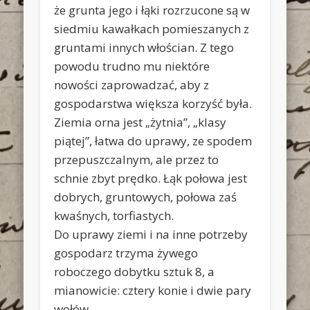
że grunta jego i łąki rozrzucone są w
siedmiu kawałkach pomieszanych z
gruntami innych włościan. Z tego
powodu trudno mu niektóre
nowości zaprowadzać, aby z
gospodarstwa większa korzyść była.
Ziemia orna jest „żytnia”, „klasy
piątej”, łatwa do uprawy, ze spodem
przepuszczalnym, ale przez to
schnie zbyt prędko. Łąk połowa jest
dobrych, gruntowych, połowa zaś
kwaśnych, torfiastych.
Do uprawy ziemi i na inne potrzeby
gospodarz trzyma żywego
roboczego dobytku sztuk 8, a
mianowicie: cztery konie i dwie pary
wołów.