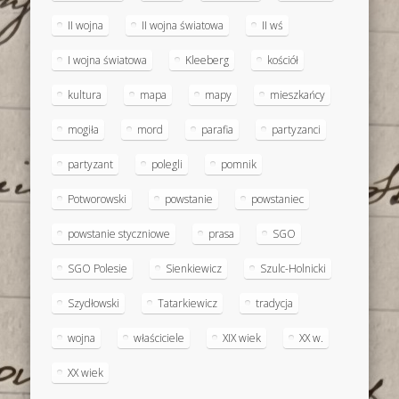
II wojna
II wojna światowa
II wś
I wojna światowa
Kleeberg
kościół
kultura
mapa
mapy
mieszkańcy
mogiła
mord
parafia
partyzanci
partyzant
polegli
pomnik
Potworowski
powstanie
powstaniec
powstanie styczniowe
prasa
SGO
SGO Polesie
Sienkiewicz
Szulc-Holnicki
Szydłowski
Tatarkiewicz
tradycja
wojna
właściciele
XIX wiek
XX w.
XX wiek