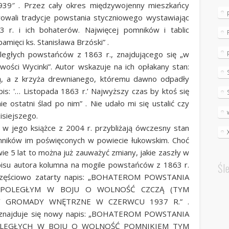
939″ . Przez cały okres międzywojenny mieszkańcy
owali tradycje powstania styczniowego wystawiając
3 r. i ich bohaterów. Najwięcej pomników i tablic
ięci ks. Stanisława Brzóski” .
oległych powstańców z 1863 r., znajdującego się „w
wości Wycinki”. Autor wskazuje na ich opłakany stan:
ą, a z krzyża drewnianego, któremu dawno odpadły
is: '… Listopada 1863 r.’ Najwyższy czas by ktoś się
 ostatni ślad po nim” . Nie udało mi się ustalić czy
isiejszego.
w jego książce z 2004 r. przybliżają ówczesny stan
ników im poświęconych w powiecie łukowskim. Choć
dwie 5 lat to można już zauważyć zmiany, jakie zaszły w
pisu autora kolumna na mogile powstańców z 1863 r.
Śl
 częściowo zatarty napis: „BOHATEROM POWSTANIA
I POLEGŁYM W BOJU O WOLNOŚĆ CZCZĄ (TYM
Y GROMADY WNĘTRZNE W CZERWCU 1937 R.” .
ie znajduje się nowy napis: „BOHATEROM POWSTANIA
POLEGŁYCH W BOJU O WOLNOŚĆ POMNIKIEM TYM