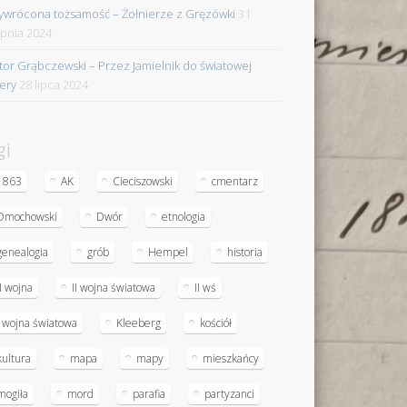
ywrócona tożsamość – Żołnierze z Gręzówki
31
rpnia 2024
tor Grąbczewski – Przez Jamielnik do światowej
iery
28 lipca 2024
gi
1863
AK
Cieciszowski
cmentarz
Dmochowski
Dwór
etnologia
genealogia
grób
Hempel
historia
II wojna
II wojna światowa
II wś
I wojna światowa
Kleeberg
kościół
kultura
mapa
mapy
mieszkańcy
mogiła
mord
parafia
partyzanci