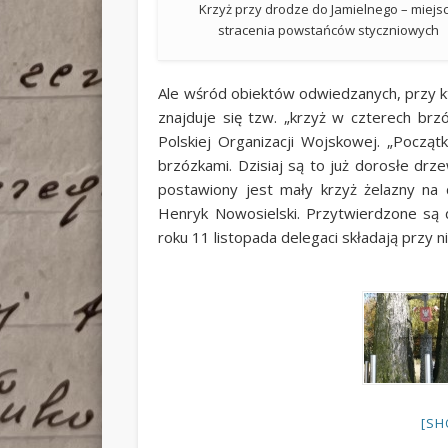
Krzyż przy drodze do Jamielnego – miejs
stracenia powstańców styczniowych
Ale wśród obiektów odwiedzanych, przy kt
znajduje się tzw. „krzyż w czterech brz
Polskiej Organizacji Wojskowej. „Pocz
brzózkami. Dzisiaj są to już dorosłe dr
postawiony jest mały krzyż żelazny na
Henryk Nowosielski. Przytwierdzone są 
roku 11 listopada delegaci składają przy n
[SH