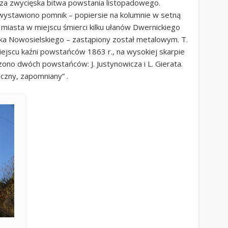
sza zwycięska bitwa powstania listopadowego.
wystawiono pomnik – popiersie na kolumnie w setną
d miasta w miejscu śmierci kilku ułanów Dwernickiego
yka Nowosielskiego – zastąpiony został metalowym. T.
iejscu kaźni powstańców 1863 r., na wysokiej skarpie
ono dwóch powstańców: J. Justynowicza i L. Gierata.
oczny, zapomniany” .