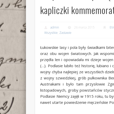
kapliczki kommemorat
admin
26 marca 2015
Etn
Wszystkie
,
Zastawie
Łukowskie lasy i pola były świadkami b
oraz obu wojen światowych. Jak wspomi
przędła len i opowiadała mi dzieje wojen
(…). Podlasie lubiło też historię, lubiano
wojny chyba najlepiej ze wszystkich dzie
z wojny szwedzkiej, grób pułkownika Ber
Austriakami i było tam przysłowie Z
listopadowych, groby powstańców styczni
Podlasie Niemcy zajęli w 1915 roku, tu był
nawet utarte powiedzenie męczeńskie Podl