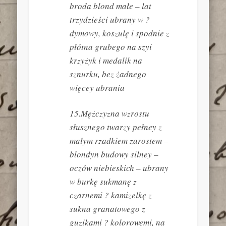
broda blond małe – lat
trzydzieści ubrany w ?
dymowy, koszulę i spodnie z
płótna grubego na szyi
krzyżyk i medalik na
sznurku, bez żadnego
więcey ubrania
15.Mężczyzna wzrostu
słusznego twarzy pełney z
małym rzadkiem zarostem –
blondyn budowy silney –
oczów niebieskich – ubrany
w burkę sukmanę z
czarnemi ? kamizelkę z
sukna granatowego z
guzikami ? kolorowemi, na