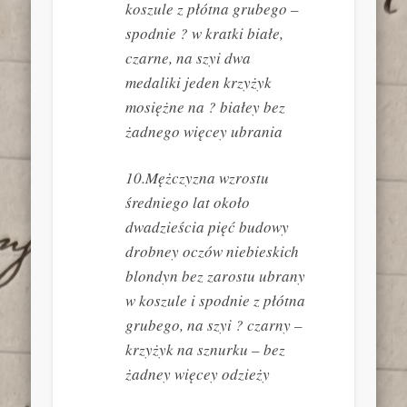
koszule z płótna grubego –
spodnie ? w kratki białe,
czarne, na szyi dwa
medaliki jeden krzyżyk
mosiężne na ? białey bez
żadnego więcey ubrania
10.Mężczyzna wzrostu
średniego lat około
dwadzieścia pięć budowy
drobney oczów niebieskich
blondyn bez zarostu ubrany
w koszule i spodnie z płótna
grubego, na szyi ? czarny –
krzyżyk na sznurku – bez
żadney więcey odzieży