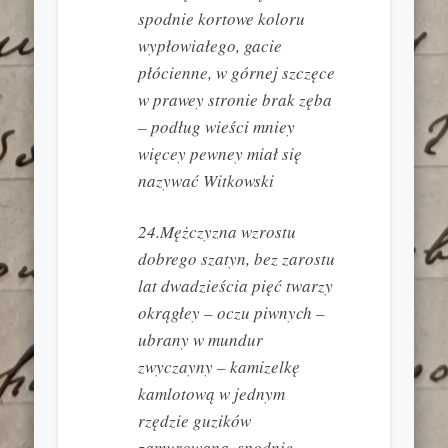
spodnie kortowe koloru
wypłowiałego, gacie
płócienne, w górnej szczęce
w prawey stronie brak zęba
– podług wieści mniey
więcey pewney miał się
nazywać Witkowski
24.Mężczyzna wzrostu
dobrego szatyn, bez zarostu
lat dwadzieścia pięć twarzy
okrągłey – oczu piwnych –
ubrany w mundur
zwyczayny – kamizelkę
kamlotową w jednym
rzędzie guzików
zamurowaną, spodnie