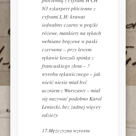
płócienną z cyframi H CH
N3 szkarpety płócienne z
cyframi L H: krawat
iedwabny czarny w prążki
różowe, mankiety na rękach
wełniane brązowe w paski
czerwone – przy lewym
rękawie koszuli spinka z
francuskiego złota – ?
wyrobu rękawicznego – jak
wieść niesie miał być
uczniem z Warszawy – miał
się nazywać podobno Karol
Leniecki, bez żadnej więcey
odzieży
17.Mężczyzna wzrostu