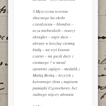
5.Mężczyzna wzrostu
słusznego lat około
czterdziestu – blondyn –
oczu niebieskich – twarzy
okragłey – wąsy duże –
ubrany w koszluę ciemną
białą – na szyi krawat
czarny – na guzik duży z
ciemnego ? w metal
oprawny zapięty – medalik z
Matką Boską – krzyżyk z
koronnego złota z napisem
pamiątki Częstochowy, beż
żadnego więcey ubrania