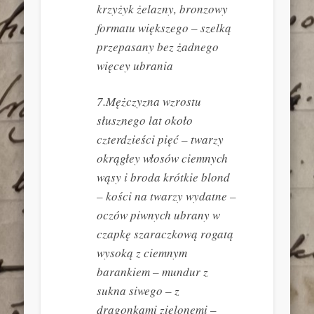
krzyżyk żelazny, bronzowy
formatu większego – szelką
przepasany bez żadnego
więcey ubrania
7.Mężczyzna wzrostu
słusznego lat około
czterdzieści pięć – twarzy
okrągłey włosów ciemnych
wąsy i broda krótkie blond
– kości na twarzy wydatne –
oczów piwnych ubrany w
czapkę szaraczkową rogatą
wysoką z ciemnym
barankiem – mundur z
sukna siwego – z
dragonkami zielonemi –