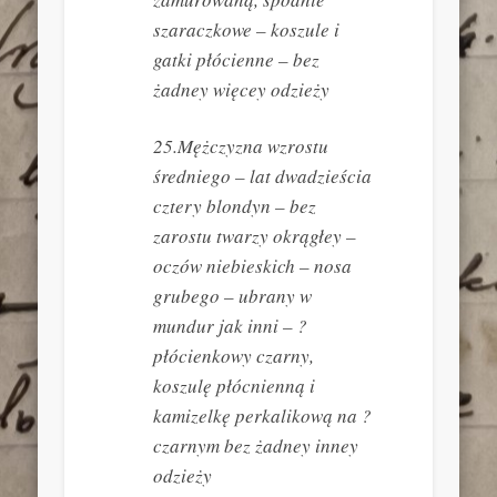
szaraczkowe – koszule i
gatki płócienne – bez
żadney więcey odzieży
25.Mężczyzna wzrostu
średniego – lat dwadzieścia
cztery blondyn – bez
zarostu twarzy okrągłey –
oczów niebieskich – nosa
grubego – ubrany w
mundur jak inni – ?
płócienkowy czarny,
koszulę płócnienną i
kamizelkę perkalikową na ?
czarnym bez żadney inney
odzieży