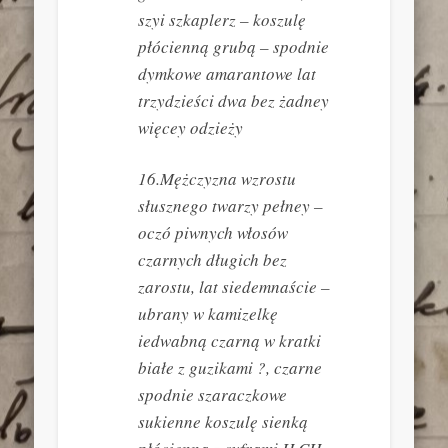
szyi szkaplerz – koszulę
płócienną grubą – spodnie
dymkowe amarantowe lat
trzydzieści dwa bez żadney
więcey odzieży
16.Mężczyzna wzrostu
słusznego twarzy pełney –
oczó piwnych włosów
czarnych długich bez
zarostu, lat siedemnaście –
ubrany w kamizelkę
iedwabną czarną w kratki
białe z guzikami ?, czarne
spodnie szaraczkowe
sukienne koszulę sienką