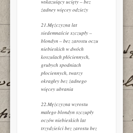
wskazuiący ucięty – bez
żadney więcey odzieży
21.Mężczyzna lat
siedemnaście szczupły –
blondyn – bez zarostu oczu
niebieskich w dwóch
koszulach płóciennych,
grubych spodniach
płociennych, twarzy
okragłey bez żadnego
więcey ubrania
22.Mężczyzna wzrostu
małego blondyn szczupły
oczów niebieskich lat
trzydzieści bez zarostu bez