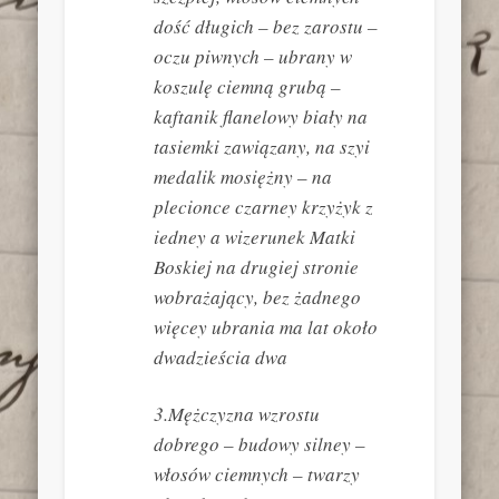
dość długich – bez zarostu –
oczu piwnych – ubrany w
koszulę ciemną grubą –
kaftanik flanelowy biały na
tasiemki zawiązany, na szyi
medalik mosiężny – na
plecionce czarney krzyżyk z
iedney a wizerunek Matki
Boskiej na drugiej stronie
wobrażający, bez żadnego
więcey ubrania ma lat około
dwadzieścia dwa
3.Mężczyzna wzrostu
dobrego – budowy silney –
włosów ciemnych – twarzy