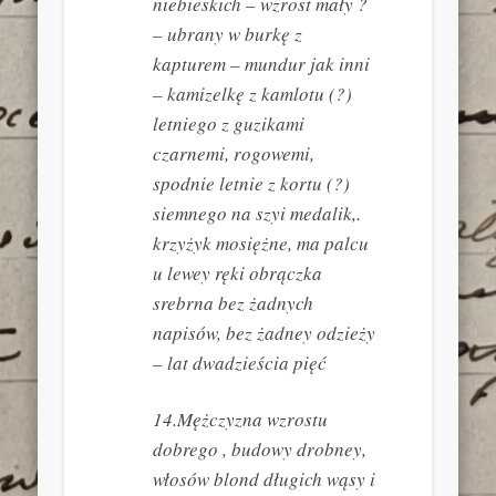
niebieskich – wzrost mały ?
– ubrany w burkę z
kapturem – mundur jak inni
– kamizelkę z kamlotu (?)
letniego z guzikami
czarnemi, rogowemi,
spodnie letnie z kortu (?)
siemnego na szyi medalik,.
krzyżyk mosiężne, ma palcu
u lewey ręki obrączka
srebrna bez żadnych
napisów, bez żadney odzieży
– lat dwadzieścia pięć
14.Mężczyzna wzrostu
dobrego , budowy drobney,
włosów blond długich wąsy i