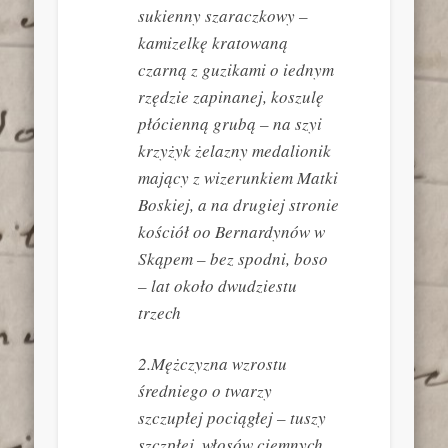
sukienny szaraczkowy –
kamizelkę kratowaną
czarną z guzikami o iednym
rzędzie zapinanej, koszulę
płócienną grubą – na szyi
krzyżyk żelazny medalionik
mający z wizerunkiem Matki
Boskiej, a na drugiej stronie
kościół oo Bernardynów w
Skąpem – bez spodni, boso
– lat około dwudziestu
trzech
2.Mężczyzna wzrostu
średniego o twarzy
szczupłej pociągłej – tuszy
szczpłej, włosów ciemnych