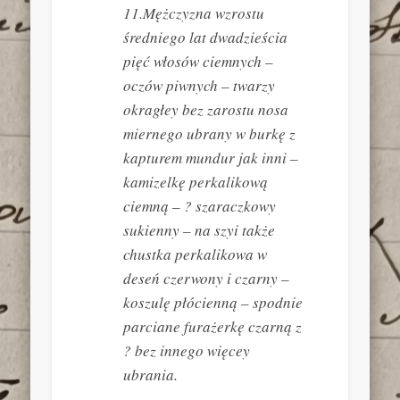
11.Mężczyzna wzrostu
średniego lat dwadzieścia
pięć włosów ciemnych –
oczów piwnych – twarzy
okragłey bez zarostu nosa
miernego ubrany w burkę z
kapturem mundur jak inni –
kamizelkę perkalikową
ciemną – ? szaraczkowy
sukienny – na szyi także
chustka perkalikowa w
deseń czerwony i czarny –
koszulę płócienną – spodnie
parciane furażerkę czarną z
? bez innego więcey
ubrania.