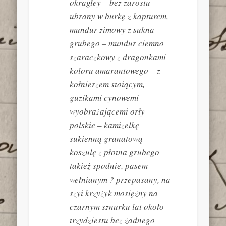
okragłey – bez zarostu –
ubrany w burkę z kapturem,
mundur zimowy z sukna
grubego – mundur ciemno
szaraczkowy z dragonkami
koloru amarantowego – z
kołnierzem stoiącym,
guzikami cynowemi
wyobrażającemi orły
polskie – kamizelkę
sukienną granatową –
koszulę z płotna grubego
takież spodnie, pasem
wełnianym ? przepasany, na
szyi krzyżyk mosiężny na
czarnym sznurku lat około
trzydziestu bez żadnego