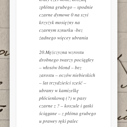
zpłótna grubego – spodnie
czarne dymowe 0 na szyi
krzyżyk mosiężny na
czarnym sznurku -bez
żadnego więcey ubrania
20.Mężczyzna wzrostu
drobnego twarzy pociągłey
– włosów blond – bez
zarostu – oczów niebieskich
– lat trzydzieści sześć –
ubrany w kamizelkę
płócienkową (?) w pasy
czarne z ? – koszule i gatki
ściągane – z płótna grubego
u prawey ręki palec