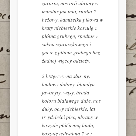
zarostu, nos orli ubrany w
mundur jak inni, surdut ?
beżowy, kamizelka pikowa w
kraty niebieskie koszulę z
płótna grubego, spodnie z
sukna szaraczkowego i
gacie z płótna grubego bez
żadnej więcey odzieży.
23.Mężczyzna słuszny,
budowy dobrey, blondyn
faworyty, wąsy, broda
koloru białawego duże, nos
duży, oczy niebieskie, lat
trzydzieści pięć, ubrany w
koszule płóćienną białą,
koszulę iedwabną ? w ?,