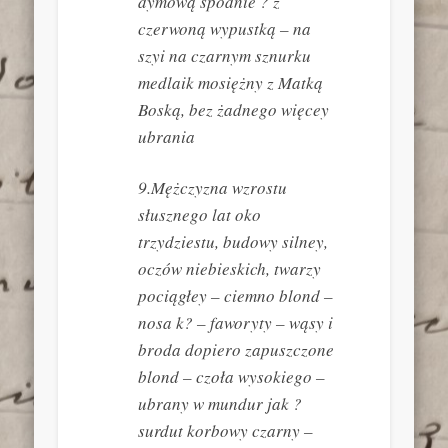
dymową spodnie ? z
czerwoną wypustką – na
szyi na czarnym sznurku
medlaik mosiężny z Matką
Boską, bez żadnego więcey
ubrania
9.Mężczyzna wzrostu
słusznego lat oko
trzydziestu, budowy silney,
oczów niebieskich, twarzy
pociągłey – ciemno blond –
nosa k? – faworyty – wąsy i
broda dopiero zapuszczone
blond – czoła wysokiego –
ubrany w mundur jak ?
surdut korbowy czarny –