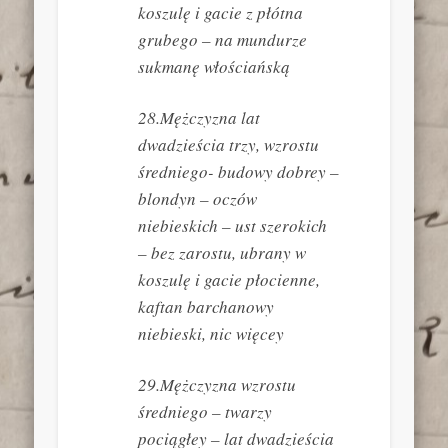
koszulę i gacie z płótna
grubego – na mundurze
sukmanę włościańską
28.Mężczyzna lat
dwadzieścia trzy, wzrostu
średniego- budowy dobrey –
blondyn – oczów
niebieskich – ust szerokich
– bez zarostu, ubrany w
koszulę i gacie płocienne,
kaftan barchanowy
niebieski, nic więcey
29.Mężczyzna wzrostu
średniego – twarzy
pociągłey – lat dwadzieścia