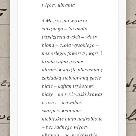
więcey ubrania
4.Mężczyzna wzrostu
słusznego – lat około
trzydziestu dwóch – włosy
blond – czoła wysokiego –
nos orlego, faworyty, wąsy i
broda zapuszczone –
ubrany w koszlę płucienną z
zakładką stebnowaną gacie
białe – kaftan trykotowy
biały – na szyi wąski krawat
czarny – jedwabny –
skarpety wełniane
niebieskie biało nadrobione
– bez żadnego więcey
ubrania – oczy niebieskie