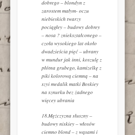
dobrego – blondyn z
zarostem małym- oczu
niebieskich twarzy
pociągłey – budowy dobrey
– nosa ? zniekształconego –
czoła wysokiego lat około
dwadzieścia pięć – ubrany
w mundur jak inni, koszulę z
płótna grubego, kamizelkę z
piki kolorową ciemną – na
szyi medalik matki Boskiey
na sznurku bez żadnego
więcey ubrania
18.Mężczyzna słuszny –
budowy niskiey – włosów
ciemno blond – z wąsami i