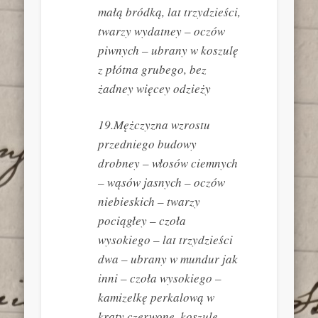
małą bródką, lat trzydzieści,
twarzy wydatney – oczów
piwnych – ubrany w koszulę
z płótna grubego, bez
żadney więcey odzieży
19.Mężczyzna wzrostu
przedniego budowy
drobney – włosów ciemnych
– wąsów jasnych – oczów
niebieskich – twarzy
pociągłey – czoła
wysokiego – lat trzydzieści
dwa – ubrany w mundur jak
inni – czoła wysokiego –
kamizelkę perkalową w
kraty czerwone, koszulę