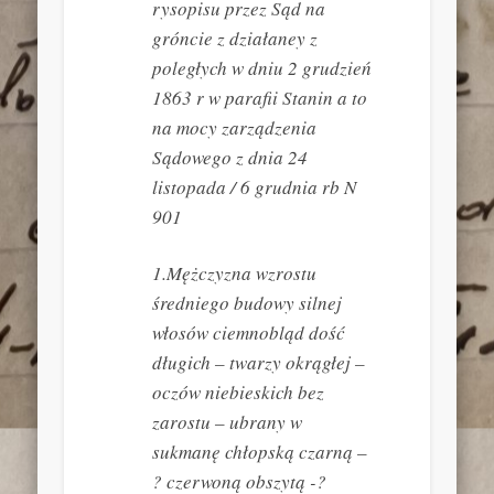
rysopisu przez Sąd na
gróncie z działaney z
poległych w dniu 2 grudzień
1863 r w parafii Stanin a to
na mocy zarządzenia
Sądowego z dnia 24
listopada / 6 grudnia rb N
901
1.Mężczyzna wzrostu
średniego budowy silnej
włosów ciemnobląd dość
długich – twarzy okrągłej –
oczów niebieskich bez
zarostu – ubrany w
sukmanę chłopską czarną –
? czerwoną obszytą -?