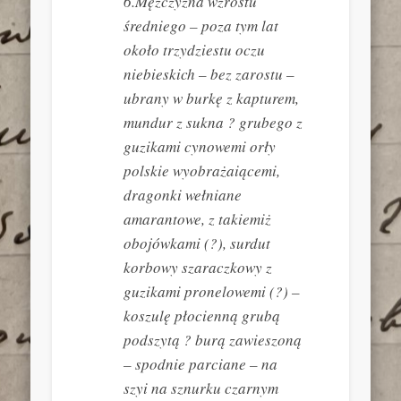
6.Mężczyzna wzrostu
średniego – poza tym lat
około trzydziestu oczu
niebieskich – bez zarostu –
ubrany w burkę z kapturem,
mundur z sukna ? grubego z
guzikami cynowemi orły
polskie wyobrażaiącemi,
dragonki wełniane
amarantowe, z takiemiż
obojówkami (?), surdut
korbowy szaraczkowy z
guzikami pronelowemi (?) –
koszulę płocienną grubą
podszytą ? burą zawieszoną
– spodnie parciane – na
szyi na sznurku czarnym