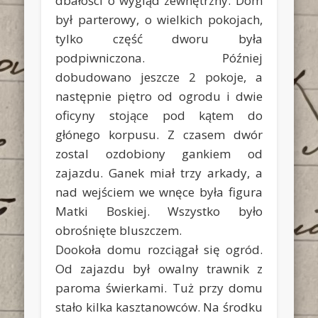
dbałości o wygląd zewnętrzny. Dom
był parterowy, o wielkich pokojach,
tylko część dworu była
podpiwniczona. Później
dobudowano jeszcze 2 pokoje, a
następnie piętro od ogrodu i dwie
oficyny stojące pod kątem do
głónego korpusu. Z czasem dwór
zostal ozdobiony gankiem od
zajazdu. Ganek miał trzy arkady, a
nad wejściem we wnęce była figura
Matki Boskiej. Wszystko było
obrośnięte bluszczem.
Dookoła domu rozciągał się ogród.
Od zajazdu był owalny trawnik z
paroma świerkami. Tuż przy domu
stało kilka kasztanowców. Na środku