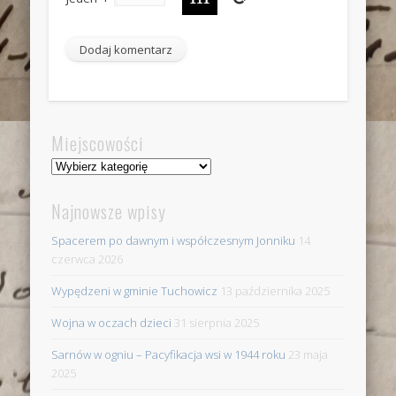
Miejscowości
Miejscowości
Najnowsze wpisy
Spacerem po dawnym i współczesnym Jonniku
14
czerwca 2026
Wypędzeni w gminie Tuchowicz
13 października 2025
Wojna w oczach dzieci
31 sierpnia 2025
Sarnów w ogniu – Pacyfikacja wsi w 1944 roku
23 maja
2025