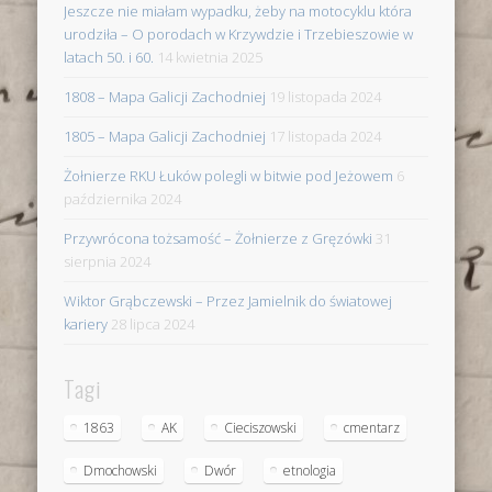
Jeszcze nie miałam wypadku, żeby na motocyklu która
urodziła – O porodach w Krzywdzie i Trzebieszowie w
latach 50. i 60.
14 kwietnia 2025
1808 – Mapa Galicji Zachodniej
19 listopada 2024
1805 – Mapa Galicji Zachodniej
17 listopada 2024
Żołnierze RKU Łuków polegli w bitwie pod Jeżowem
6
października 2024
Przywrócona tożsamość – Żołnierze z Gręzówki
31
sierpnia 2024
Wiktor Grąbczewski – Przez Jamielnik do światowej
kariery
28 lipca 2024
Tagi
1863
AK
Cieciszowski
cmentarz
Dmochowski
Dwór
etnologia