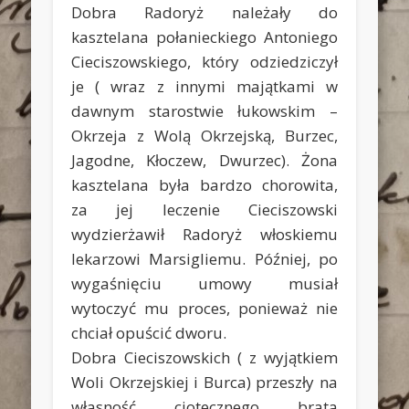
Dobra Radoryż należały do
kasztelana połanieckiego Antoniego
Cieciszowskiego, który odziedziczył
je ( wraz z innymi majątkami w
dawnym starostwie łukowskim –
Okrzeja z Wolą Okrzejską, Burzec,
Jagodne, Kłoczew, Dwurzec). Żona
kasztelana była bardzo chorowita,
za jej leczenie Cieciszowski
wydzierżawił Radoryż włoskiemu
lekarzowi Marsigliemu. Później, po
wygaśnięciu umowy musiał
wytoczyć mu proces, ponieważ nie
chciał opuścić dworu.
Dobra Cieciszowskich ( z wyjątkiem
Woli Okrzejskiej i Burca) przeszły na
własność ciotecznego brata