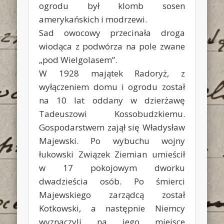
ogrodu był klomb sosen
amerykańskich i modrzewi.
Sad owocowy przecinała droga
wiodąca z podwórza na pole zwane
„pod Wielgolasem”.
W 1928 majątek Radoryż, z
wyłączeniem domu i ogrodu został
na 10 lat oddany w dzierżawę
Tadeuszowi Kossobudzkiemu.
Gospodarstwem zajął się Władysław
Majewski. Po wybuchu wojny
łukowski Związek Ziemian umieścił
w 17 pokojowym dworku
dwadzieścia osób. Po śmierci
Majewskiego zarządcą został
Kotkowski, a następnie Niemcy
wyznaczyli na jego miejsce