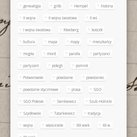
genealogia
grób
Hempel
historia
II wojna
II wojna światowa
II wś
I wojna światowa
Kleeberg
kościół
kultura
mapa
mapy
mieszkańcy
mogiła
mord
parafia
partyzanci
partyzant
polegli
pomnik
Potworowski
powstanie
powstaniec
powstanie styczniowe
prasa
SGO
SGO Polesie
Sienkiewicz
Szulc-Holnicki
Szydłowski
Tatarkiewicz
tradycja
wojna
właściciele
XIX wiek
XX w.