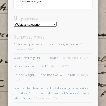
był pierwszym …
Miejscowości
Miejscowości
Najnowsze wpisy
Spacerem po dawnym i współczesnym Jonniku
14
czerwca 2026
Wypędzeni w gminie Tuchowicz
13 października 2025
Wojna w oczach dzieci
31 sierpnia 2025
Sarnów w ogniu – Pacyfikacja wsi w 1944 roku
23 maja
2025
Jeszcze nie miałam wypadku, żeby na motocyklu która
urodziła – O porodach w Krzywdzie i Trzebieszowie w
latach 50. i 60.
14 kwietnia 2025