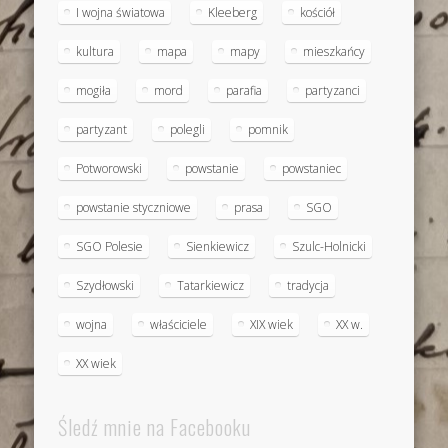
I wojna światowa
Kleeberg
kościół
kultura
mapa
mapy
mieszkańcy
mogiła
mord
parafia
partyzanci
partyzant
polegli
pomnik
Potworowski
powstanie
powstaniec
powstanie styczniowe
prasa
SGO
SGO Polesie
Sienkiewicz
Szulc-Holnicki
Szydłowski
Tatarkiewicz
tradycja
wojna
właściciele
XIX wiek
XX w.
XX wiek
Śledź mnie na Facebooku