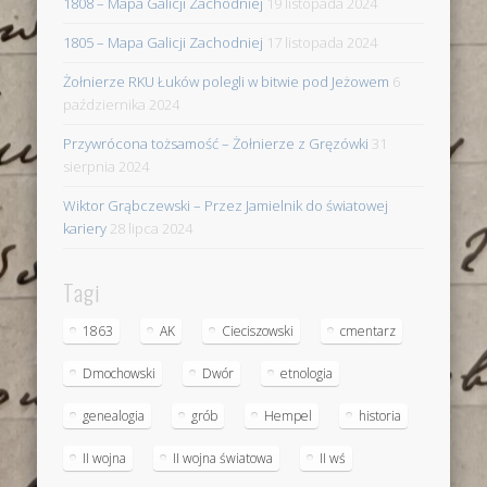
1808 – Mapa Galicji Zachodniej
19 listopada 2024
1805 – Mapa Galicji Zachodniej
17 listopada 2024
Żołnierze RKU Łuków polegli w bitwie pod Jeżowem
6
października 2024
Przywrócona tożsamość – Żołnierze z Gręzówki
31
sierpnia 2024
Wiktor Grąbczewski – Przez Jamielnik do światowej
kariery
28 lipca 2024
Tagi
1863
AK
Cieciszowski
cmentarz
Dmochowski
Dwór
etnologia
genealogia
grób
Hempel
historia
II wojna
II wojna światowa
II wś