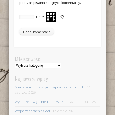
podczas pisania kolejnych komentarzy.
+
1
=
Miejscowości
Miejscowości
Najnowsze wpisy
Spacerem po dawnym i współczesnym Jonniku
14
czerwca 2026
Wypędzeni w gminie Tuchowicz
13 października 2025
Wojna w oczach dzieci
31 sierpnia 2025