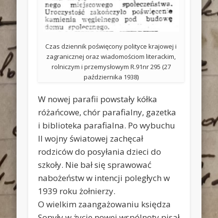
Czas dziennik poświęcony polityce krajowej i
zagranicznej oraz wiadomościom literackim,
rolniczym i przemysłowym R.91nr 295 (27
października 1938)
W nowej parafii powstały kółka
różańcowe, chór parafialny, gazetka
i biblioteka parafialna. Po wybuchu
II wojny światowej zachęcał
rodziców do posyłania dzieci do
szkoły. Nie bał się sprawować
nabożeństw w intencji poległych w
1939 roku żołnierzy.
O wielkim zaangażowaniu księdza
Sopyły w życie nowej wspólnoty pisał