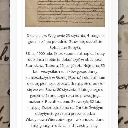
Działo się w Węgrowie 23 stycznia, 4 lutego o
godzinie 1 po południu. Stawił się osobiście
Sebastian Sopyła,
38 lat, 1900 roku [ktoś zapomniał napisać daty
do końca i sobie tu dokończył] w obecności
Stanisława Tabora, 25 lat i Józefa Nejmana, 35
lat – wszystkich rolników gospodarzy
zamieszkałych w Różnej [Różna] i okazali nam
dziecię płci męskiej oświadczając że urodziło
się we wsi Różna 20 stycznia, 1 lutego tego o
godzinie 6 rano tego roku od prawej jego
małżonki Rozalii z domu Szewczyk, 32 lata
mającej. Dziecięciu temu na Chrzcie Świętym
odbytym tego czasu przez księdza
Władysława Wierzbickiego – wikariusza dano
imię Ignacy a rodzicami chrzestnymi byli