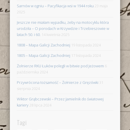
Sarnów w ogniu – Pacyfikacja wsi w 1944 roku
23 maja
2025
Jeszcze nie miałam wypadku, żeby na motocyklu która
urodziła – O porodach w Krzywdzie i Trzebieszowie w
latach 50. i 60.
14 kwietnia 2025
1808 – Mapa Galicji Zachodniej
19 listopada 2024
1805 – Mapa Galicji Zachodniej
17 listopada 2024
Żołnierze RKU Łuków polegli w bitwie pod Jeżowem
6
października 2024
Przywrócona tożsamość – Żołnierze z Gręzówki
31
sierpnia 2024
Wiktor Grąbczewski – Przez Jamielnik do światowej
kariery
28 lipca 2024
Tagi