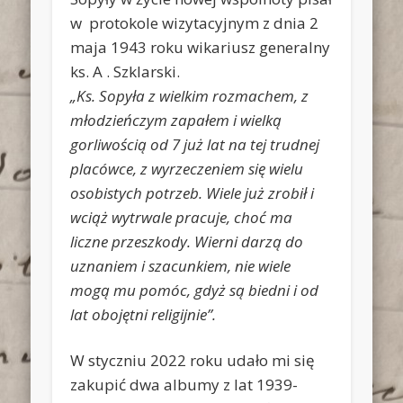
w protokole wizytacyjnym z dnia 2
maja 1943 roku wikariusz generalny
ks. A . Szklarski.
„Ks. Sopyła z wielkim rozmachem, z
młodzieńczym zapałem i wielką
gorliwością od 7 już lat na tej trudnej
placówce, z wyrzeczeniem się wielu
osobistych potrzeb. Wiele już zrobił i
wciąż wytrwale pracuje, choć ma
liczne przeszkody. Wierni darzą do
uznaniem i szacunkiem, nie wiele
mogą mu pomóc, gdyż są biedni i od
lat obojętni religijnie”.
W styczniu 2022 roku udało mi się
zakupić dwa albumy z lat 1939-