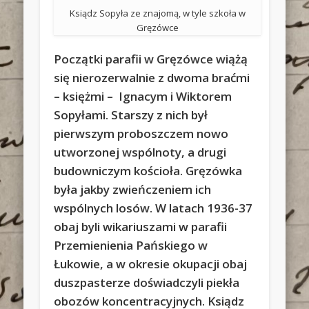
Ksiądz Sopyła ze znajomą, w tyle szkoła w
Gręzówce
Początki parafii w Gręzówce wiążą
się nierozerwalnie z dwoma braćmi
– księżmi – Ignacym i Wiktorem
Sopyłami. Starszy z nich był
pierwszym proboszczem nowo
utworzonej wspólnoty, a drugi
budowniczym kościoła. Gręzówka
była jakby zwieńczeniem ich
wspólnych losów. W latach 1936-37
obaj byli wikariuszami w parafii
Przemienienia Pańskiego w
Łukowie, a w okresie okupacji obaj
duszpasterze doświadczyli piekła
obozów koncentracyjnych. Ksiądz