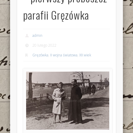
parafii Gręzówka
admin
20 lutego 2022
Gręzówka
,
II wojna światowa
,
XX wiek