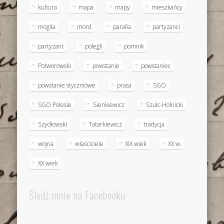
kultura
mapa
mapy
mieszkańcy
mogiła
mord
parafia
partyzanci
partyzant
polegli
pomnik
Potworowski
powstanie
powstaniec
powstanie styczniowe
prasa
SGO
SGO Polesie
Sienkiewicz
Szulc-Holnicki
Szydłowski
Tatarkiewicz
tradycja
wojna
właściciele
XIX wiek
XX w.
XX wiek
Śledź mnie na Facebooku