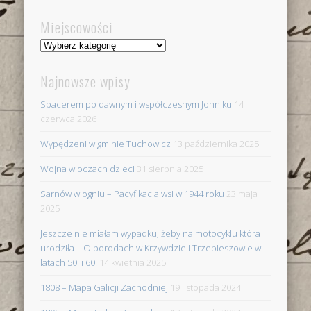
Miejscowości
Miejscowości
Najnowsze wpisy
Spacerem po dawnym i współczesnym Jonniku
14
czerwca 2026
Wypędzeni w gminie Tuchowicz
13 października 2025
Wojna w oczach dzieci
31 sierpnia 2025
Sarnów w ogniu – Pacyfikacja wsi w 1944 roku
23 maja
2025
Jeszcze nie miałam wypadku, żeby na motocyklu która
urodziła – O porodach w Krzywdzie i Trzebieszowie w
latach 50. i 60.
14 kwietnia 2025
1808 – Mapa Galicji Zachodniej
19 listopada 2024