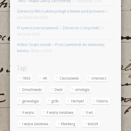
1805 – Mapa Galicji Zachodniej
17 listopada 2024
Żołnierze RKU Łuków polegli w bitwie pod Jeżowem
6
października 2024
Przywrócona tożsamość – Żołnierze z Gręzówki
31
sierpnia 2024
Wiktor Grąbczewski – Przez Jamielnik do światowej
kariery
28 lipca 2024
Tagi
1863
AK
Cieciszowski
cmentarz
Dmochowski
Dwór
etnologia
genealogia
grób
Hempel
historia
II wojna
II wojna światowa
II wś
I wojna światowa
Kleeberg
kościół