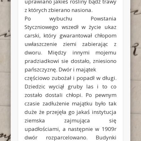
uprawiano jakieś rośliny bądź trawy
z których zbierano nasiona.
Po wybuchu Powstania
Styczniowego wszedł w życie ukaz
carski, który gwarantował chłopom
uwłaszczenie ziemi zabierając z
dworu. Między innymi mojemu
pradziadkowi sie dostało, zniesiono
pańszczyznę. Dwór i majątek
częściowo zubożał i popadł w długi.
Dziedzic wyciął gruby las i to co
zostało dostali chłopi. Po pewnym
czasie zadłużenie majątku było tak
duże że przejęła go jakaś instytucja
ziemska zajmująca się
upadłościami, a następnie w 1909r
dwór rozparcelowano. Budynki