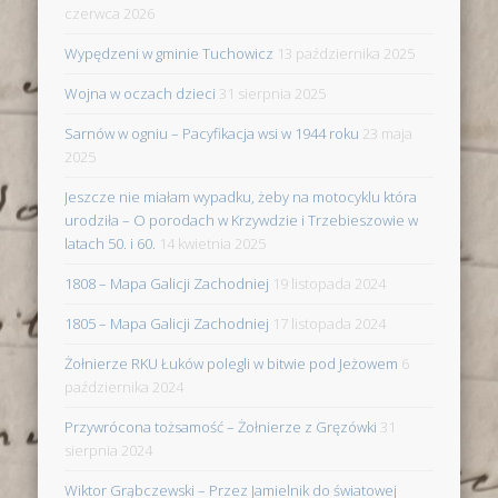
czerwca 2026
Wypędzeni w gminie Tuchowicz
13 października 2025
Wojna w oczach dzieci
31 sierpnia 2025
Sarnów w ogniu – Pacyfikacja wsi w 1944 roku
23 maja
2025
Jeszcze nie miałam wypadku, żeby na motocyklu która
urodziła – O porodach w Krzywdzie i Trzebieszowie w
latach 50. i 60.
14 kwietnia 2025
1808 – Mapa Galicji Zachodniej
19 listopada 2024
1805 – Mapa Galicji Zachodniej
17 listopada 2024
Żołnierze RKU Łuków polegli w bitwie pod Jeżowem
6
października 2024
Przywrócona tożsamość – Żołnierze z Gręzówki
31
sierpnia 2024
Wiktor Grąbczewski – Przez Jamielnik do światowej