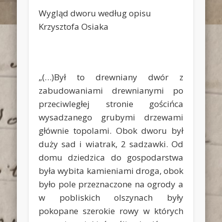
Wygląd dworu według opisu
Krzysztofa Osiaka
„(…)Był to drewniany dwór z
zabudowaniami drewnianymi po
przeciwległej stronie gościńca
wysadzanego grubymi drzewami
głównie topolami. Obok dworu był
duży sad i wiatrak, 2 sadzawki. Od
domu dziedzica do gospodarstwa
była wybita kamieniami droga, obok
było pole przeznaczone na ogrody a
w pobliskich olszynach były
pokopane szerokie rowy w których