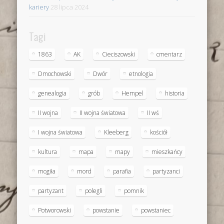
kariery
28 lipca 2024
Tagi
1863
AK
Cieciszowski
cmentarz
Dmochowski
Dwór
etnologia
genealogia
grób
Hempel
historia
II wojna
II wojna światowa
II wś
I wojna światowa
Kleeberg
kościół
kultura
mapa
mapy
mieszkańcy
mogiła
mord
parafia
partyzanci
partyzant
polegli
pomnik
Potworowski
powstanie
powstaniec