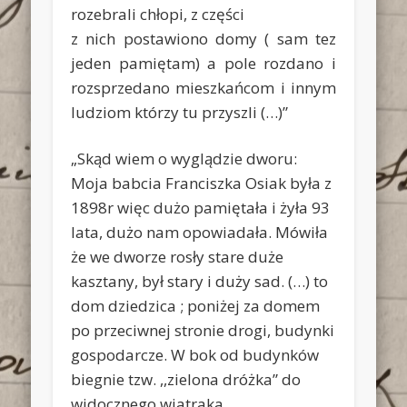
rozebrali chłopi, z części
z nich postawiono domy ( sam tez
jeden pamiętam) a pole rozdano i
rozsprzedano mieszkańcom i innym
ludziom którzy tu przyszli (…)”
„Skąd wiem o wyglądzie dworu:
Moja babcia Franciszka Osiak była z
1898r więc dużo pamiętała i żyła 93
lata, dużo nam opowiadała. Mówiła
że we dworze rosły stare duże
kasztany, był stary i duży sad. (…) to
dom dziedzica ; poniżej za domem
po przeciwnej stronie drogi, budynki
gospodarcze. W bok od budynków
biegnie tzw. ,,zielona dróżka” do
widocznego wiatraka.