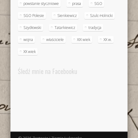
powstanie styczniowe
prasa
SGO
SGO Polesie
Sienkiewicz
Szulc-Holnicki
Szydłowski
Tatarkiewicz
tradycja
wojna
właściciele
XIX wiek
XX w.
XX wiek
Śledź mnie na Facebooku