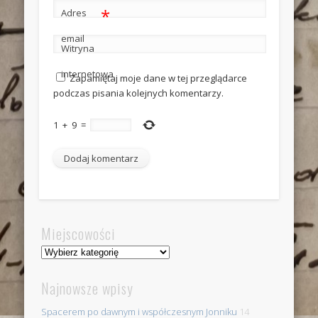
*
Adres
email
Witryna
internetowa
Zapamiętaj moje dane w tej przeglądarce
podczas pisania kolejnych komentarzy.
1
+
9
=
Miejscowości
Miejscowości
Najnowsze wpisy
Spacerem po dawnym i współczesnym Jonniku
14