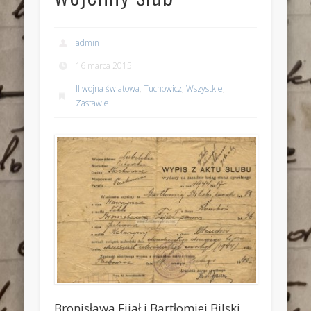
admin
16 marca 2015
II wojna światowa
,
Tuchowicz
,
Wszystkie
,
Zastawie
Bronisława Fijał i Bartłomiej Bilski