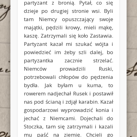
partyzant z bronią. Pytał, co się
dzieje po drugiej stronie wsi. Byli
tam Niemcy opuszczający swoje
majątki, pędzili krowy, mieli mąkę,
kaszę. Zatrzymali się koło Zastawia.
Partyzant kazał mi szukać wójta i
powiedzieć im żeby szli dalej, bo
partyzantka zacznie strzelać.
Niemców prowadzili Ruski,
potrzebowali chłopów do pędzenia
bydła. Jak byłam u kuma, to
rowerem nadjechał Rusek i postawił
nas pod ścianą i zdjął karabin. Kazał
gospodarzowi wyprowadzić konia i
jechać z Niemcami. Dojechali do
Stoczka, tam się zatrzymali i kazali
mu paść na ziemię. Chcieli go