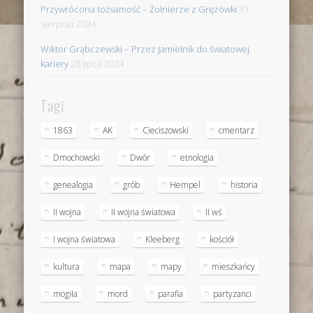
Przywrócona tożsamość – Żołnierze z Gręzówki
31
sierpnia 2024
Wiktor Grąbczewski – Przez Jamielnik do światowej
kariery
28 lipca 2024
Tagi
1863
AK
Cieciszowski
cmentarz
Dmochowski
Dwór
etnologia
genealogia
grób
Hempel
historia
II wojna
II wojna światowa
II wś
I wojna światowa
Kleeberg
kościół
kultura
mapa
mapy
mieszkańcy
mogiła
mord
parafia
partyzanci