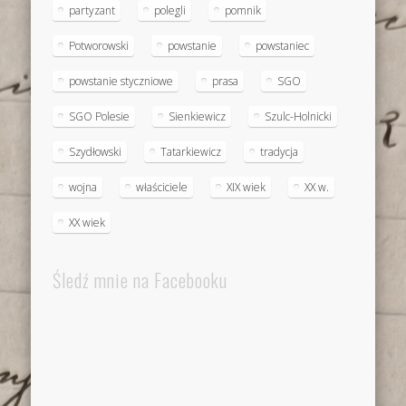
partyzant
polegli
pomnik
Potworowski
powstanie
powstaniec
powstanie styczniowe
prasa
SGO
SGO Polesie
Sienkiewicz
Szulc-Holnicki
Szydłowski
Tatarkiewicz
tradycja
wojna
właściciele
XIX wiek
XX w.
XX wiek
Śledź mnie na Facebooku