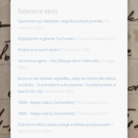
Najnowsze wpisy
Spacerem po dawnym i współczesnym Jonniku
14
czerwca 2026
Wypędzeni w gminie Tuchowicz
13 października 2025
Wojna w oczach dzieci
31 sierpnia 2025
Sarnów w ogniu – Pacyfikacja wsi w 1944 roku
23 maja
2025
Jeszcze nie miałam wypadku, żeby na motocyklu która
urodziła – O porodach w Krzywdzie i Trzebieszowie w
latach 50. i 60.
14 kwietnia 2025
1808 – Mapa Galicji Zachodniej
19 listopada 2024
1805 – Mapa Galicji Zachodniej
17 listopada 2024
Żołnierze RKU Łuków polegli w bitwie pod Jeżowem
6
października 2024