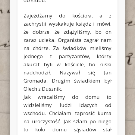
do ślubu.
Zajeżdżamy do kościoła, a z
zachrystii wyskakuje ksiądz i mówi,
że dobrze, że zdążyliśmy, bo on
zaraz ucieka. Organista zagrał nam
na chórze. Za świadków mieliśmy
jednego z partyzantów, którzy
akurat byli w kościele, bo ruski
nadchodził. Nazywał się Jan
Gromada. Drugim świadkiem był
Olech z Dusznik.
Jak wracaliśmy do domu to
widzieliśmy ludzi idących od
wschodu. Chciałam zaprosić kuma
na uroczystość. Jak szłam po niego
to koło domu sąsiadów stał