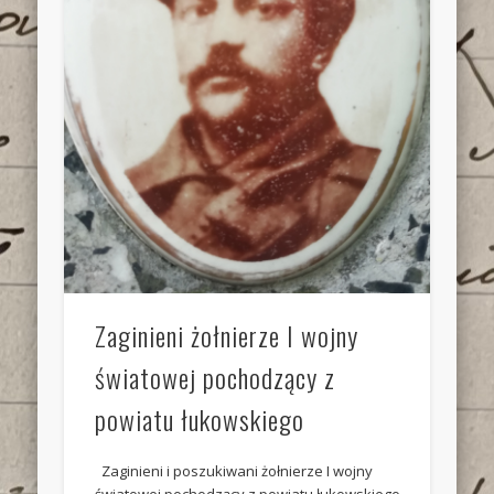
Zaginieni żołnierze I wojny
światowej pochodzący z
powiatu łukowskiego
Zaginieni i poszukiwani żołnierze I wojny