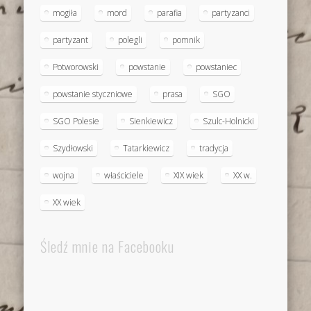
mogiła
mord
parafia
partyzanci
partyzant
polegli
pomnik
Potworowski
powstanie
powstaniec
powstanie styczniowe
prasa
SGO
SGO Polesie
Sienkiewicz
Szulc-Holnicki
Szydłowski
Tatarkiewicz
tradycja
wojna
właściciele
XIX wiek
XX w.
XX wiek
Śledź mnie na Facebooku