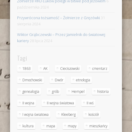
Żołnierze RKU Łuków polegli w bitwie pod Jeżowem
6
października 2024
Przywrócona tożsamość – Żołnierze z Gręzówki
31
sierpnia 2024
Wiktor Grąbczewski – Przez Jamielnik do światowej
kariery
28 lipca 2024
Tagi
1863
AK
Cieciszowski
cmentarz
Dmochowski
Dwór
etnologia
genealogia
grób
Hempel
historia
II wojna
II wojna światowa
II wś
I wojna światowa
Kleeberg
kościół
kultura
mapa
mapy
mieszkańcy