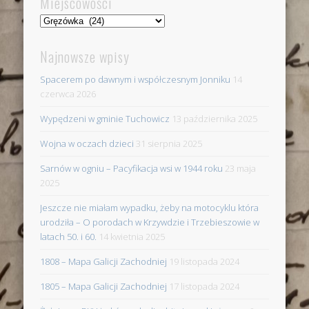
Miejscowości
Miejscowości
Najnowsze wpisy
Spacerem po dawnym i współczesnym Jonniku
14
czerwca 2026
Wypędzeni w gminie Tuchowicz
13 października 2025
Wojna w oczach dzieci
31 sierpnia 2025
Sarnów w ogniu – Pacyfikacja wsi w 1944 roku
23 maja
2025
Jeszcze nie miałam wypadku, żeby na motocyklu która
urodziła – O porodach w Krzywdzie i Trzebieszowie w
latach 50. i 60.
14 kwietnia 2025
1808 – Mapa Galicji Zachodniej
19 listopada 2024
1805 – Mapa Galicji Zachodniej
17 listopada 2024