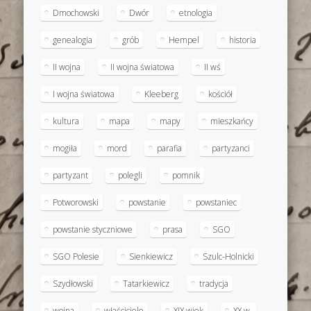
Dmochowski
Dwór
etnologia
genealogia
grób
Hempel
historia
II wojna
II wojna światowa
II wś
I wojna światowa
Kleeberg
kościół
kultura
mapa
mapy
mieszkańcy
mogiła
mord
parafia
partyzanci
partyzant
polegli
pomnik
Potworowski
powstanie
powstaniec
powstanie styczniowe
prasa
SGO
SGO Polesie
Sienkiewicz
Szulc-Holnicki
Szydłowski
Tatarkiewicz
tradycja
wojna
właściciele
XIX wiek
XX w.