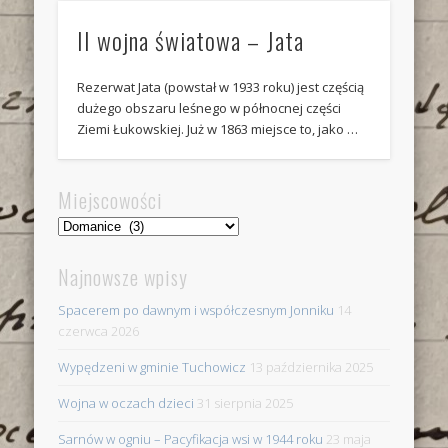
II wojna światowa – Jata
Rezerwat Jata (powstał w 1933 roku) jest częścią
dużego obszaru leśnego w północnej części
Ziemi Łukowskiej. Już w 1863 miejsce to, jako …
Miejscowości
Miejscowości
Najnowsze wpisy
Spacerem po dawnym i współczesnym Jonniku
14
czerwca 2026
Wypędzeni w gminie Tuchowicz
13 października 2025
Wojna w oczach dzieci
31 sierpnia 2025
Sarnów w ogniu – Pacyfikacja wsi w 1944 roku
23 maja