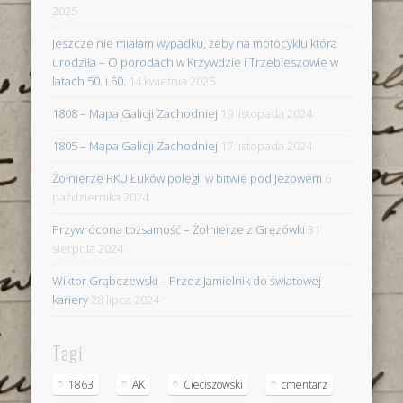
2025
Jeszcze nie miałam wypadku, żeby na motocyklu która
urodziła – O porodach w Krzywdzie i Trzebieszowie w
latach 50. i 60.
14 kwietnia 2025
1808 – Mapa Galicji Zachodniej
19 listopada 2024
1805 – Mapa Galicji Zachodniej
17 listopada 2024
Żołnierze RKU Łuków polegli w bitwie pod Jeżowem
6
października 2024
Przywrócona tożsamość – Żołnierze z Gręzówki
31
sierpnia 2024
Wiktor Grąbczewski – Przez Jamielnik do światowej
kariery
28 lipca 2024
Tagi
1863
AK
Cieciszowski
cmentarz