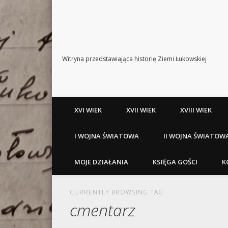
Witryna przedstawiająca historię Ziemi Łukowskiej
XVI WIEK
XVII WIEK
XVIII WIEK
I WOJNA ŚWIATOWA
II WOJNA ŚWIATOW
MOJE DZIAŁANIA
KSIĘGA GOŚCI
K
CURRENTLY BROWSING TAG
cmentarz