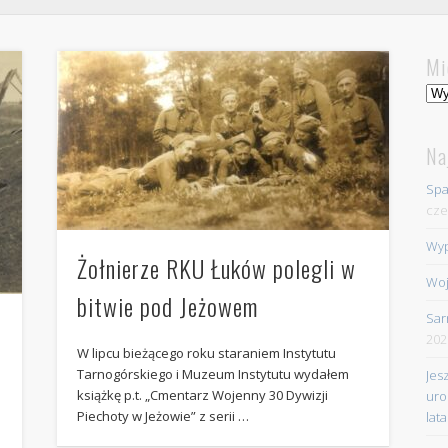
Mi
Mie
Na
Spa
cze
Wyp
Żołnierze RKU Łuków polegli w
Woj
bitwie pod Jeżowem
Sar
202
W lipcu bieżącego roku staraniem Instytutu
Tarnogórskiego i Muzeum Instytutu wydałem
Jes
książkę p.t. „Cmentarz Wojenny 30 Dywizji
uro
Piechoty w Jeżowie” z serii …
lata