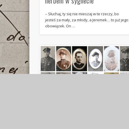
herbem w sygnecie
– Słuchaj, ty się nie mieszaj w te rzeczy, bo
jesteś za mały, za młody, a Jeremek… to już jego
obowiązek. On …
Wrześniowi żołnierze – polegli
w powiecie łukowskim