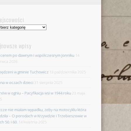
ejscowości
jscowości
jnowsze wpisy
cerem po dawnym i współczesnym Jonniku
14
rwca 2026
ędzeni w gminie Tuchowicz
13 października 2025
na w oczach dzieci
31 sierpnia 2025
nów w ogniu – Pacyfikacja wsi w 1944 roku
23 maja
5
zcze nie miałam wypadku, żeby na motocyklu która
dziła – O porodach w Krzywdzie i Trzebieszowie w
ch 50. i 60.
14 kwietnia 2025