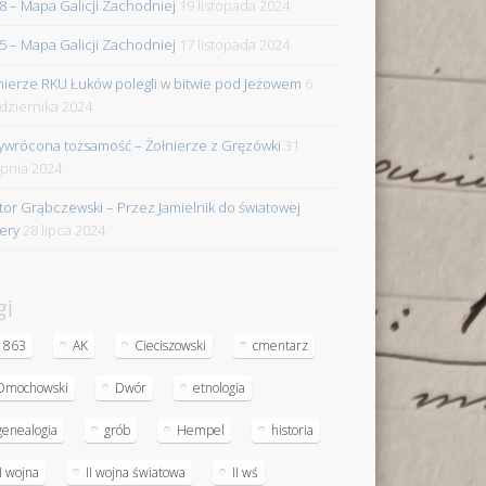
8 – Mapa Galicji Zachodniej
19 listopada 2024
5 – Mapa Galicji Zachodniej
17 listopada 2024
nierze RKU Łuków polegli w bitwie pod Jeżowem
6
dziernika 2024
ywrócona tożsamość – Żołnierze z Gręzówki
31
rpnia 2024
tor Grąbczewski – Przez Jamielnik do światowej
iery
28 lipca 2024
gi
1863
AK
Cieciszowski
cmentarz
Dmochowski
Dwór
etnologia
genealogia
grób
Hempel
historia
II wojna
II wojna światowa
II wś