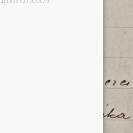
edź mnie na Facebooku