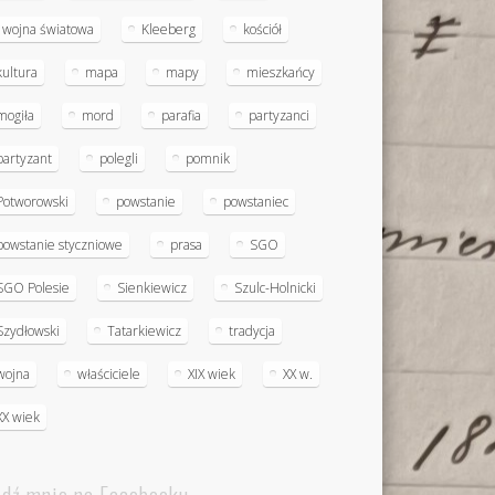
I wojna światowa
Kleeberg
kościół
kultura
mapa
mapy
mieszkańcy
mogiła
mord
parafia
partyzanci
partyzant
polegli
pomnik
Potworowski
powstanie
powstaniec
powstanie styczniowe
prasa
SGO
SGO Polesie
Sienkiewicz
Szulc-Holnicki
Szydłowski
Tatarkiewicz
tradycja
wojna
właściciele
XIX wiek
XX w.
XX wiek