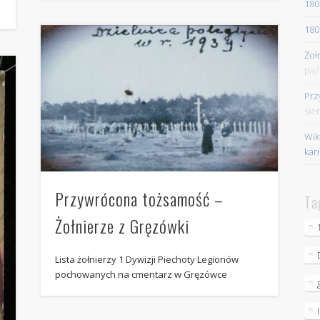
180
180
Żoł
paź
Prz
sie
Wik
kar
Przywrócona tożsamość –
Ta
Żołnierze z Gręzówki
Lista żołnierzy 1 Dywizji Piechoty Legionów
pochowanych na cmentarz w Gręzówce