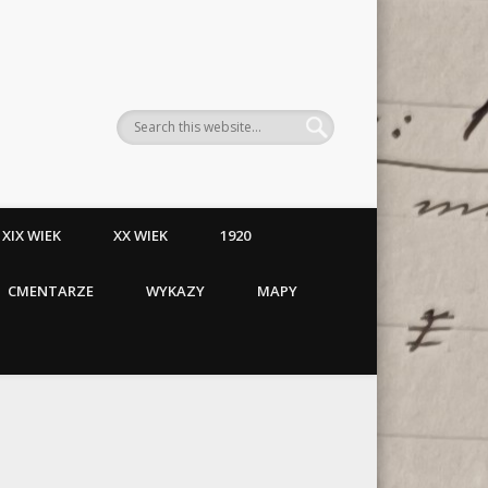
XIX WIEK
XX WIEK
1920
CMENTARZE
WYKAZY
MAPY