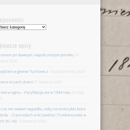
ejscowości
jscowości
jnowsze wpisy
cerem po dawnym i współczesnym Jonniku
14
rwca 2026
ędzeni w gminie Tuchowicz
13 października 2025
na w oczach dzieci
31 sierpnia 2025
nów w ogniu – Pacyfikacja wsi w 1944 roku
23 maja
5
zcze nie miałam wypadku, żeby na motocyklu która
dziła – O porodach w Krzywdzie i Trzebieszowie w
ch 50. i 60.
14 kwietnia 2025