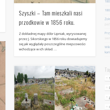
180
180
Szyszki – Tam mieszkali nasi
Żoł
przodkowie w 1856 roku.
paź
Prz
Z dokładnej mapy dóbr Lipniak, wyrysowanej
sie
przez J. Sikorskiego w 1856 roku dowiadujemy
się jak wyglądały poszczególne miejscowości
Wik
wchodzące w ich skład. …
kar
Ta