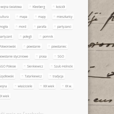
I wojna światowa
Kleeberg
kościół
kultura
mapa
mapy
mieszkańcy
mogiła
mord
parafia
partyzanci
partyzant
polegli
pomnik
Potworowski
powstanie
powstaniec
powstanie styczniowe
prasa
SGO
SGO Polesie
Sienkiewicz
Szulc-Holnicki
Szydłowski
Tatarkiewicz
tradycja
wojna
właściciele
XIX wiek
XX w.
XX wiek