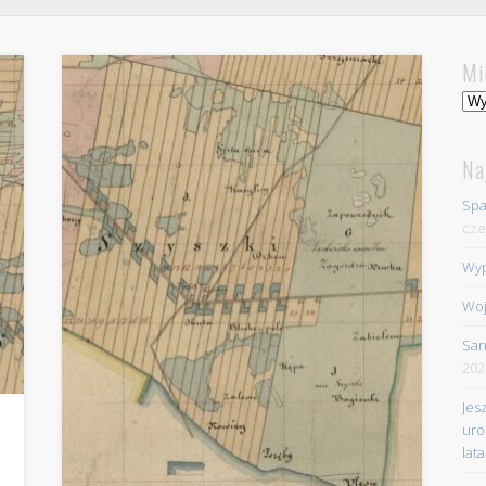
Mi
Mie
Na
Spa
cze
Wyp
Woj
Sar
202
Jes
uro
lata