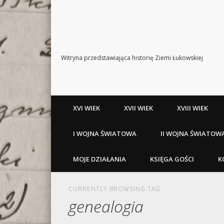
Witryna przedstawiająca historię Ziemi Łukowskiej
XVI WIEK
XVII WIEK
XVIII WIEK
I WOJNA ŚWIATOWA
II WOJNA ŚWIATOW
MOJE DZIAŁANIA
KSIĘGA GOŚCI
K
CURRENTLY BROWSING TAG
genealogia