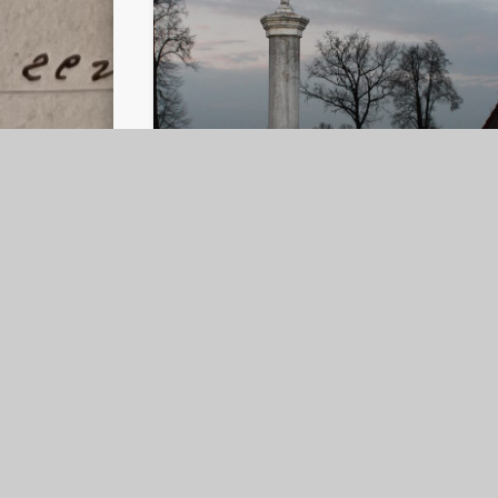
Grobowiec Dmochowskich w
Wojcieszkowie