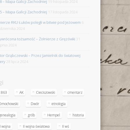
8 – Mapa Galicji Zachodniej
19 listopada 2024
5 – Mapa Galicji Zachodniej
17 listopada 2024
nierze RKU Łuków polegli w bitwie pod Jeżowem
6
dziernika 2024
ywrócona tożsamość – Żołnierze z Gręzówki
31
rpnia 2024
tor Grąbczewski – Przez Jamielnik do światowej
iery
28 lipca 2024
gi
1863
AK
Cieciszowski
cmentarz
Dmochowski
Dwór
etnologia
genealogia
grób
Hempel
historia
II wojna
II wojna światowa
II wś