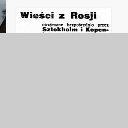
Wieści z Rosji
Wojna to nie tylko tysiące poległych i
zaginionych na polach bitew żołnierzy czy