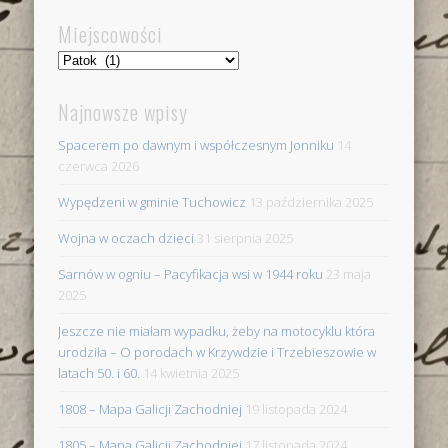
Miejscowości
Miejscowości
Najnowsze wpisy
Spacerem po dawnym i współczesnym Jonniku
14
czerwca 2026
Wypędzeni w gminie Tuchowicz
13 października 2025
Wojna w oczach dzieci
31 sierpnia 2025
Sarnów w ogniu – Pacyfikacja wsi w 1944 roku
23 maja
2025
Jeszcze nie miałam wypadku, żeby na motocyklu która
urodziła – O porodach w Krzywdzie i Trzebieszowie w
latach 50. i 60.
14 kwietnia 2025
1808 – Mapa Galicji Zachodniej
19 listopada 2024
1805 – Mapa Galicji Zachodniej
17 listopada 2024