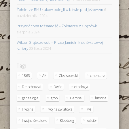
Żołnierze RKU Łuków polegli w bitwie pod Jeżowem
6
października 2024
Przywrócona tożsamość – Żołnierze z Gręzówki
31
sierpnia 2024
Wiktor Grąbczewski – Przez Jamielnik do światowej
kariery
28 lipca 2024
Tagi
1863
AK
Cieciszowski
cmentarz
Dmochowski
Dwór
etnologia
genealogia
grób
Hempel
historia
II wojna
II wojna światowa
II wś
I wojna światowa
Kleeberg
kościół