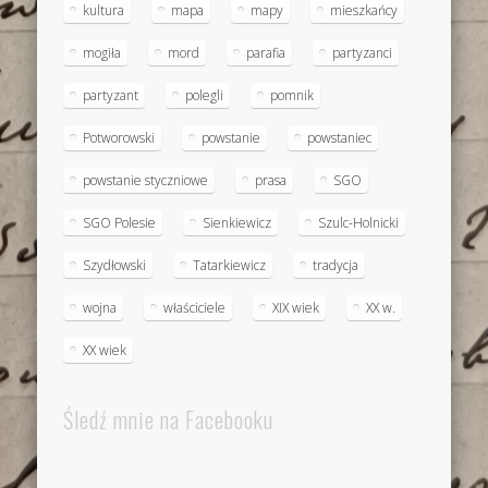
kultura
mapa
mapy
mieszkańcy
mogiła
mord
parafia
partyzanci
partyzant
polegli
pomnik
Potworowski
powstanie
powstaniec
powstanie styczniowe
prasa
SGO
SGO Polesie
Sienkiewicz
Szulc-Holnicki
Szydłowski
Tatarkiewicz
tradycja
wojna
właściciele
XIX wiek
XX w.
XX wiek
Śledź mnie na Facebooku