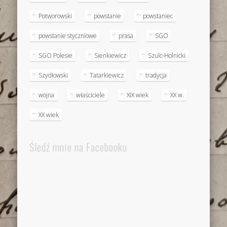
Potworowski
powstanie
powstaniec
powstanie styczniowe
prasa
SGO
SGO Polesie
Sienkiewicz
Szulc-Holnicki
Szydłowski
Tatarkiewicz
tradycja
wojna
właściciele
XIX wiek
XX w.
XX wiek
Śledź mnie na Facebooku