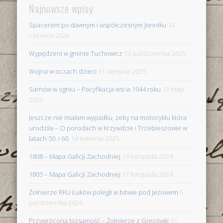
Najnowsze wpisy
Spacerem po dawnym i współczesnym Jonniku
14
czerwca 2026
Wypędzeni w gminie Tuchowicz
13 października 2025
Wojna w oczach dzieci
31 sierpnia 2025
Sarnów w ogniu – Pacyfikacja wsi w 1944 roku
23 maja
2025
Jeszcze nie miałam wypadku, żeby na motocyklu która
urodziła – O porodach w Krzywdzie i Trzebieszowie w
latach 50. i 60.
14 kwietnia 2025
1808 – Mapa Galicji Zachodniej
19 listopada 2024
1805 – Mapa Galicji Zachodniej
17 listopada 2024
Żołnierze RKU Łuków polegli w bitwie pod Jeżowem
6
października 2024
Przywrócona tożsamość – Żołnierze z Gręzówki
31