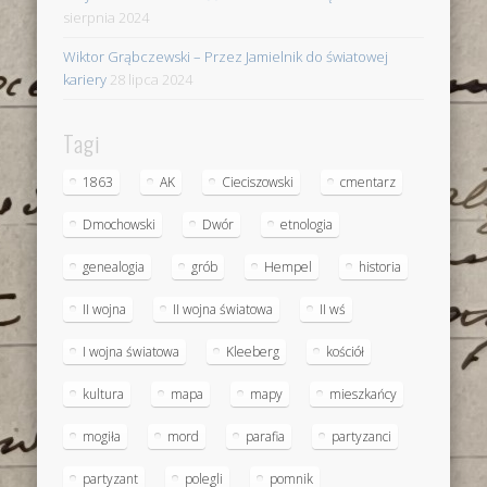
sierpnia 2024
Wiktor Grąbczewski – Przez Jamielnik do światowej
kariery
28 lipca 2024
Tagi
1863
AK
Cieciszowski
cmentarz
Dmochowski
Dwór
etnologia
genealogia
grób
Hempel
historia
II wojna
II wojna światowa
II wś
I wojna światowa
Kleeberg
kościół
kultura
mapa
mapy
mieszkańcy
mogiła
mord
parafia
partyzanci
partyzant
polegli
pomnik