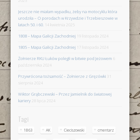
2025
Jeszcze nie miałam wypadku, żeby na motocyklu która
urodziła – O porodach w Krzywdzie i Trzebieszowie w
latach 50. i 60.
14 kwietnia 2025
1808 – Mapa Galicji Zachodniej
19 listopada 2024
1805 – Mapa Galicji Zachodniej
17 listopada 2024
Żołnierze RKU Łuków polegli w bitwie pod Jeżowem
6
października 2024
Przywrócona tożsamość – Żołnierze z Gręzówki
31
sierpnia 2024
Wiktor Grąbczewski – Przez Jamielnik do światowej
kariery
28 lipca 2024
Tagi
1863
AK
Cieciszowski
cmentarz