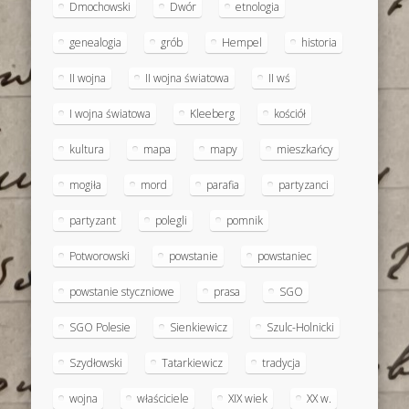
Dmochowski
Dwór
etnologia
genealogia
grób
Hempel
historia
II wojna
II wojna światowa
II wś
I wojna światowa
Kleeberg
kościół
kultura
mapa
mapy
mieszkańcy
mogiła
mord
parafia
partyzanci
partyzant
polegli
pomnik
Potworowski
powstanie
powstaniec
powstanie styczniowe
prasa
SGO
SGO Polesie
Sienkiewicz
Szulc-Holnicki
Szydłowski
Tatarkiewicz
tradycja
wojna
właściciele
XIX wiek
XX w.