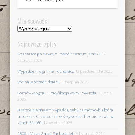
Miejscowości
Miejscowości
Najnowsze wpisy
Spacerem po dawnym i współczesnym Jonniku
14
czerwca 2026
Wypędzeni w gminie Tuchowicz
13 października 2025
Wojna w oczach dzieci
31 sierpnia 2025
Sarnów w ogniu – Pacyfikacja wsi w 1944 roku
23 maja
2025
Jeszcze nie miałam wypadku, żeby na motocyklu która
urodziła – O porodach w Krzywdzie i Trzebieszowie w
latach 50. i 60.
14 kwietnia 2025
1808 – Mapa Galicji Zachodniej
19 listopada 2024