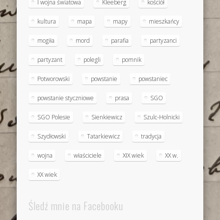
I wojna światowa
Kleeberg
kościół
kultura
mapa
mapy
mieszkańcy
mogiła
mord
parafia
partyzanci
partyzant
polegli
pomnik
Potworowski
powstanie
powstaniec
powstanie styczniowe
prasa
SGO
SGO Polesie
Sienkiewicz
Szulc-Holnicki
Szydłowski
Tatarkiewicz
tradycja
wojna
właściciele
XIX wiek
XX w.
XX wiek
Śledź mnie na Facebooku