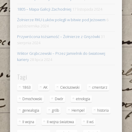
1805 – Mapa Galicji Zachodniej
17 listopada 2024
Żołnierze RKU Łuków polegli w bitwie pod Jeżowem
6
października 2024
Przywrócona tożsamość – Żołnierze z Gręzówki
31
sierpnia 2024
Wiktor Grąbczewski – Przez Jamielnik do światowej
kariery
28 lipca 2024
Tagi
1863
AK
Cieciszowski
cmentarz
Dmochowski
Dwór
etnologia
genealogia
grób
Hempel
historia
II wojna
II wojna światowa
II wś