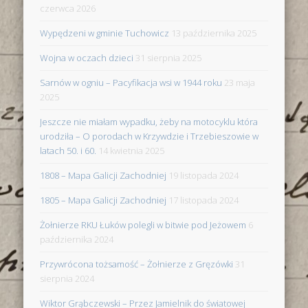
czerwca 2026
Wypędzeni w gminie Tuchowicz
13 października 2025
Wojna w oczach dzieci
31 sierpnia 2025
Sarnów w ogniu – Pacyfikacja wsi w 1944 roku
23 maja
2025
Jeszcze nie miałam wypadku, żeby na motocyklu która
urodziła – O porodach w Krzywdzie i Trzebieszowie w
latach 50. i 60.
14 kwietnia 2025
1808 – Mapa Galicji Zachodniej
19 listopada 2024
1805 – Mapa Galicji Zachodniej
17 listopada 2024
Żołnierze RKU Łuków polegli w bitwie pod Jeżowem
6
października 2024
Przywrócona tożsamość – Żołnierze z Gręzówki
31
sierpnia 2024
Wiktor Grąbczewski – Przez Jamielnik do światowej