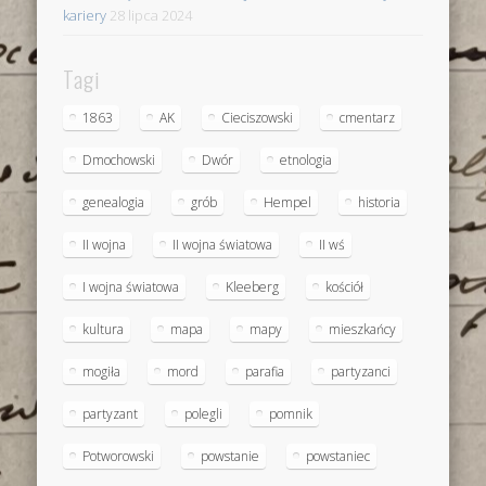
kariery
28 lipca 2024
Tagi
1863
AK
Cieciszowski
cmentarz
Dmochowski
Dwór
etnologia
genealogia
grób
Hempel
historia
II wojna
II wojna światowa
II wś
I wojna światowa
Kleeberg
kościół
kultura
mapa
mapy
mieszkańcy
mogiła
mord
parafia
partyzanci
partyzant
polegli
pomnik
Potworowski
powstanie
powstaniec