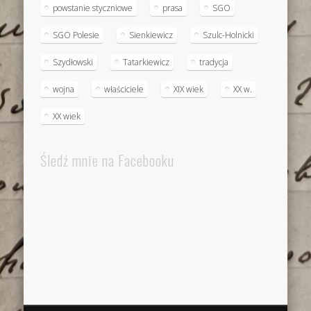
powstanie styczniowe
prasa
SGO
SGO Polesie
Sienkiewicz
Szulc-Holnicki
Szydłowski
Tatarkiewicz
tradycja
wojna
właściciele
XIX wiek
XX w.
XX wiek
Śledź mnie na Facebooku