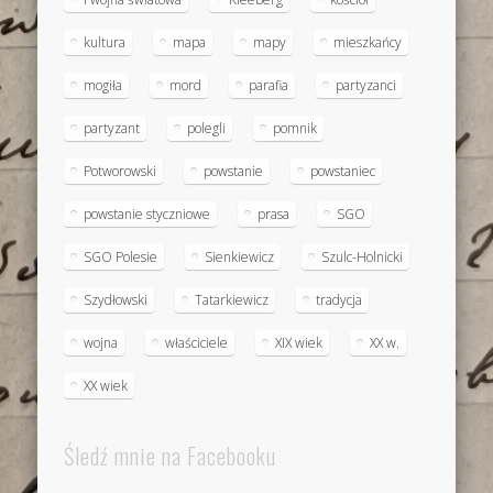
kultura
mapa
mapy
mieszkańcy
mogiła
mord
parafia
partyzanci
partyzant
polegli
pomnik
Potworowski
powstanie
powstaniec
powstanie styczniowe
prasa
SGO
SGO Polesie
Sienkiewicz
Szulc-Holnicki
Szydłowski
Tatarkiewicz
tradycja
wojna
właściciele
XIX wiek
XX w.
XX wiek
Śledź mnie na Facebooku