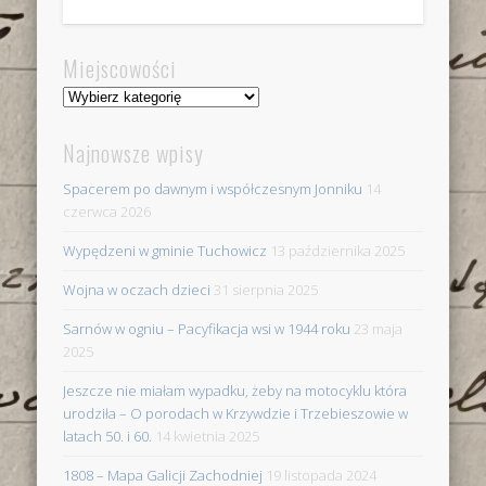
Miejscowości
Miejscowości
Najnowsze wpisy
Spacerem po dawnym i współczesnym Jonniku
14
czerwca 2026
Wypędzeni w gminie Tuchowicz
13 października 2025
Wojna w oczach dzieci
31 sierpnia 2025
Sarnów w ogniu – Pacyfikacja wsi w 1944 roku
23 maja
2025
Jeszcze nie miałam wypadku, żeby na motocyklu która
urodziła – O porodach w Krzywdzie i Trzebieszowie w
latach 50. i 60.
14 kwietnia 2025
1808 – Mapa Galicji Zachodniej
19 listopada 2024