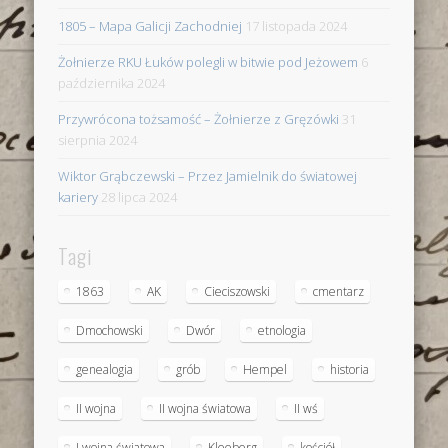
1805 – Mapa Galicji Zachodniej
17 listopada 2024
Żołnierze RKU Łuków polegli w bitwie pod Jeżowem
6
października 2024
Przywrócona tożsamość – Żołnierze z Gręzówki
31
sierpnia 2024
Wiktor Grąbczewski – Przez Jamielnik do światowej
kariery
28 lipca 2024
Tagi
1863
AK
Cieciszowski
cmentarz
Dmochowski
Dwór
etnologia
genealogia
grób
Hempel
historia
II wojna
II wojna światowa
II wś
I wojna światowa
Kleeberg
kościół