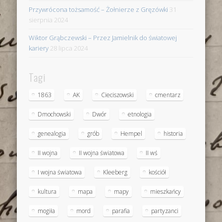
Przywrócona tożsamość – Żołnierze z Gręzówki
31
sierpnia 2024
Wiktor Grąbczewski – Przez Jamielnik do światowej
kariery
28 lipca 2024
Tagi
1863
AK
Cieciszowski
cmentarz
Dmochowski
Dwór
etnologia
genealogia
grób
Hempel
historia
II wojna
II wojna światowa
II wś
I wojna światowa
Kleeberg
kościół
kultura
mapa
mapy
mieszkańcy
mogiła
mord
parafia
partyzanci