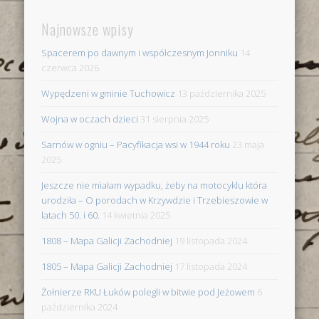
Najnowsze wpisy
Spacerem po dawnym i współczesnym Jonniku
14
czerwca 2026
Wypędzeni w gminie Tuchowicz
13 października 2025
Wojna w oczach dzieci
31 sierpnia 2025
Sarnów w ogniu – Pacyfikacja wsi w 1944 roku
23 maja
2025
Jeszcze nie miałam wypadku, żeby na motocyklu która
urodziła – O porodach w Krzywdzie i Trzebieszowie w
latach 50. i 60.
14 kwietnia 2025
1808 – Mapa Galicji Zachodniej
19 listopada 2024
1805 – Mapa Galicji Zachodniej
17 listopada 2024
Żołnierze RKU Łuków polegli w bitwie pod Jeżowem
6
października 2024