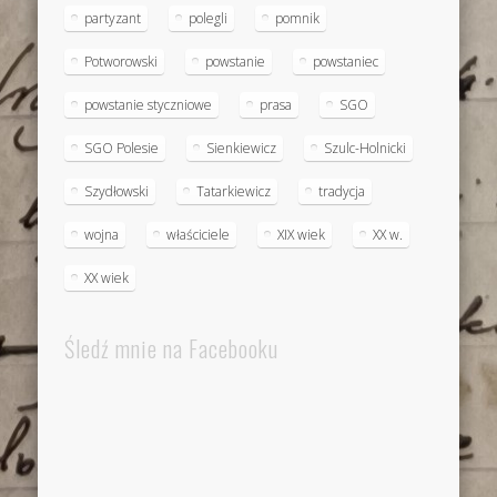
partyzant
polegli
pomnik
Potworowski
powstanie
powstaniec
powstanie styczniowe
prasa
SGO
SGO Polesie
Sienkiewicz
Szulc-Holnicki
Szydłowski
Tatarkiewicz
tradycja
wojna
właściciele
XIX wiek
XX w.
XX wiek
Śledź mnie na Facebooku