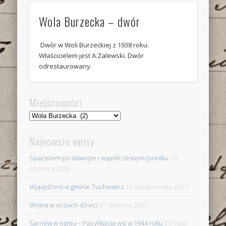
Wola Burzecka – dwór
Dwór w Woli Burzeckiej z 1938 roku.
Właścicielem jest A.Zalewski. Dwór
odrestaurowany.
Miejscowości
Miejscowości
Najnowsze wpisy
Spacerem po dawnym i współczesnym Jonniku
14
czerwca 2026
Wypędzeni w gminie Tuchowicz
13 października 2025
Wojna w oczach dzieci
31 sierpnia 2025
Sarnów w ogniu – Pacyfikacja wsi w 1944 roku
23 maja