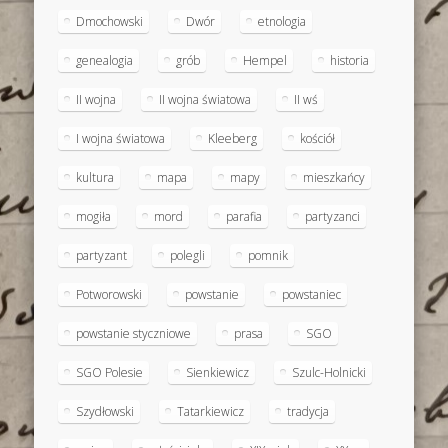
Dmochowski
Dwór
etnologia
genealogia
grób
Hempel
historia
II wojna
II wojna światowa
II wś
I wojna światowa
Kleeberg
kościół
kultura
mapa
mapy
mieszkańcy
mogiła
mord
parafia
partyzanci
partyzant
polegli
pomnik
Potworowski
powstanie
powstaniec
powstanie styczniowe
prasa
SGO
SGO Polesie
Sienkiewicz
Szulc-Holnicki
Szydłowski
Tatarkiewicz
tradycja