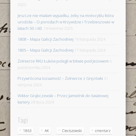
2025
Jeszcze nie miałam wypadku, żeby na motocyklu która
urodziła – O porodach w Krzywdzie i Trzebieszowie w
latach 50. i 60.
14 kwietnia 2025
1808 – Mapa Galicji Zachodniej
19 listopada 2024
1805 – Mapa Galicji Zachodniej
17 listopada 2024
Żołnierze RKU Łuków polegli w bitwie pod Jeżowem
6
października 2024
Przywrócona tożsamość – Żołnierze z Gręzówki
31
sierpnia 2024
Wiktor Grąbczewski – Przez Jamielnik do światowej
kariery
28 lipca 2024
Tagi
1863
AK
Cieciszowski
cmentarz