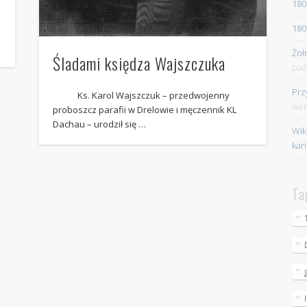
180
180
Żoł
Śladami księdza Wajszczuka
paź
Prz
Ks. Karol Wajszczuk – przedwojenny
sie
proboszcz parafii w Drelowie i męczennik KL
Dachau – urodził się …
Wik
kar
Ta