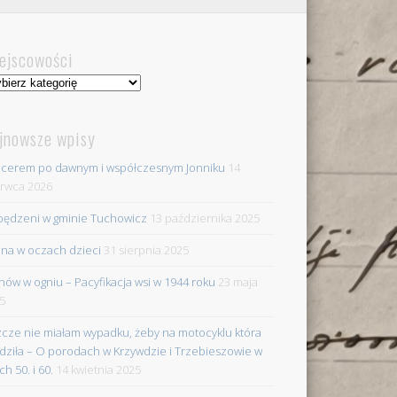
ejscowości
jscowości
jnowsze wpisy
cerem po dawnym i współczesnym Jonniku
14
rwca 2026
ędzeni w gminie Tuchowicz
13 października 2025
na w oczach dzieci
31 sierpnia 2025
nów w ogniu – Pacyfikacja wsi w 1944 roku
23 maja
5
zcze nie miałam wypadku, żeby na motocyklu która
dziła – O porodach w Krzywdzie i Trzebieszowie w
ch 50. i 60.
14 kwietnia 2025