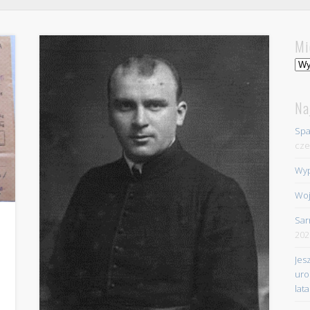
Mi
Mie
Na
Spa
cze
Wyp
Woj
Sar
202
Jes
uro
lata