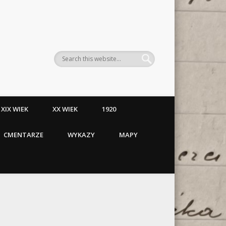
XIX WIEK
XX WIEK
1920
CMENTARZE
WYKAZY
MAPY