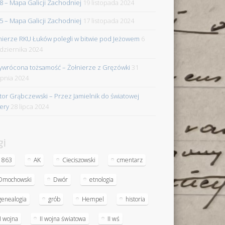
8 – Mapa Galicji Zachodniej
19 listopada 2024
5 – Mapa Galicji Zachodniej
17 listopada 2024
nierze RKU Łuków polegli w bitwie pod Jeżowem
6
dziernika 2024
ywrócona tożsamość – Żołnierze z Gręzówki
31
rpnia 2024
tor Grąbczewski – Przez Jamielnik do światowej
iery
28 lipca 2024
gi
1863
AK
Cieciszowski
cmentarz
Dmochowski
Dwór
etnologia
genealogia
grób
Hempel
historia
II wojna
II wojna światowa
II wś