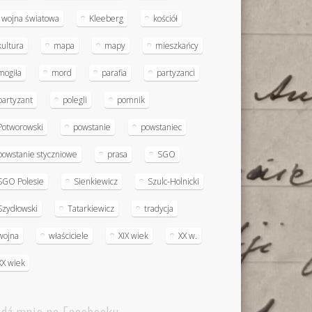
I wojna światowa
Kleeberg
kościół
kultura
mapa
mapy
mieszkańcy
mogiła
mord
parafia
partyzanci
partyzant
polegli
pomnik
Potworowski
powstanie
powstaniec
powstanie styczniowe
prasa
SGO
SGO Polesie
Sienkiewicz
Szulc-Holnicki
Szydłowski
Tatarkiewicz
tradycja
wojna
właściciele
XIX wiek
XX w.
XX wiek