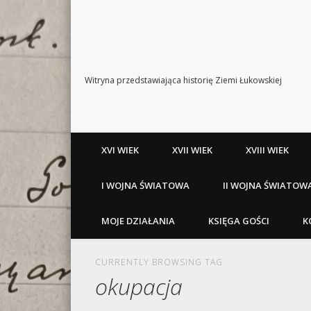
Witryna przedstawiająca historię Ziemi Łukowskiej
XVI WIEK
XVII WIEK
XVIII WIEK
I WOJNA ŚWIATOWA
II WOJNA ŚWIATOW
MOJE DZIAŁANIA
KSIĘGA GOŚCI
K
CURRENTLY BROWSING TAG
okupacja