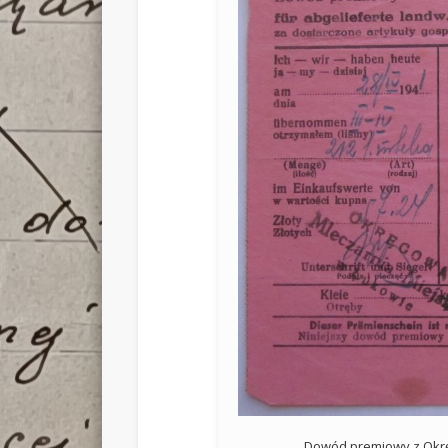
Dowód premiowy z Okrę