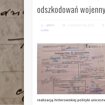
odszkodowań wojenn
admin
6 października 2020
Łuków
realizacją hitlerowskiej polityki unices