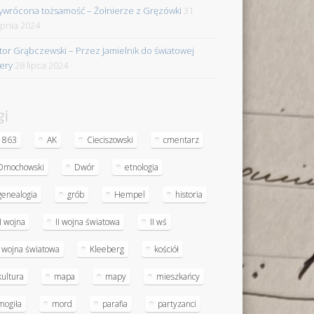
ywrócona tożsamość – Żołnierze z Gręzówki
31
rpnia 2024
tor Grąbczewski – Przez Jamielnik do światowej
iery
28 lipca 2024
gi
1863
AK
Cieciszowski
cmentarz
Dmochowski
Dwór
etnologia
genealogia
grób
Hempel
historia
II wojna
II wojna światowa
II wś
I wojna światowa
Kleeberg
kościół
kultura
mapa
mapy
mieszkańcy
mogiła
mord
parafia
partyzanci