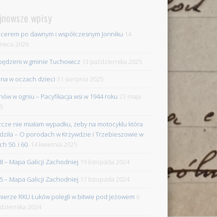
jnowsze wpisy
cerem po dawnym i współczesnym Jonniku
14
rwca 2026
ędzeni w gminie Tuchowicz
13 października 2025
na w oczach dzieci
31 sierpnia 2025
nów w ogniu – Pacyfikacja wsi w 1944 roku
23 maja
5
zcze nie miałam wypadku, żeby na motocyklu która
dziła – O porodach w Krzywdzie i Trzebieszowie w
ch 50. i 60.
14 kwietnia 2025
8 – Mapa Galicji Zachodniej
19 listopada 2024
5 – Mapa Galicji Zachodniej
17 listopada 2024
nierze RKU Łuków polegli w bitwie pod Jeżowem
6
dziernika 2024