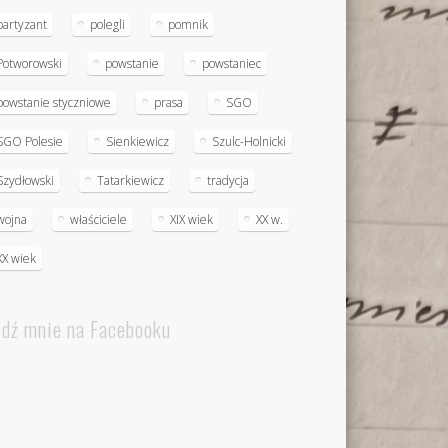
partyzant
polegli
pomnik
Potworowski
powstanie
powstaniec
powstanie styczniowe
prasa
SGO
SGO Polesie
Sienkiewicz
Szulc-Holnicki
Szydłowski
Tatarkiewicz
tradycja
wojna
właściciele
XIX wiek
XX w.
XX wiek
edź mnie na Facebooku