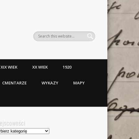
XIX WIEK
XX WIEK
1920
CMENTARZE
WYKAZY
MAPY
ejscowości
jscowości