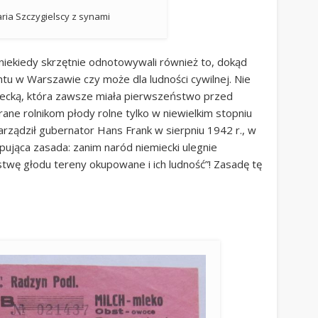
aria Szczygielscy z synami
 niekiedy skrzętnie odnotowywali również to, dokąd
htu w Warszawie czy może dla ludności cywilnej. Nie
miecką, która zawsze miała pierwszeństwo przed
ane rolnikom płody rolne tylko w niewielkim stopniu
 zarządził gubernator Hans Frank w sierpniu 1942 r., w
ująca zasada: zanim naród niemiecki ulegnie
stwę głodu tereny okupowane i ich ludność”! Zasadę tę