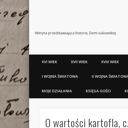
Witryna przedstawiająca historię Ziemi Łukowskiej
XVI WIEK
XVII WIEK
XVIII WIEK
I WOJNA ŚWIATOWA
II WOJNA ŚWIATOW
MOJE DZIAŁANIA
KSIĘGA GOŚCI
K
O wartości kartofla, c