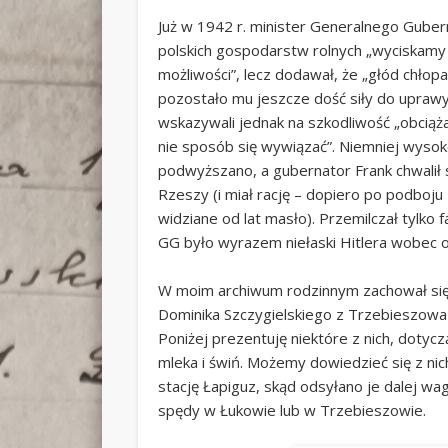
Już w 1942 r. minister Generalnego Gube
polskich gospodarstw rolnych „wyciskamy 
możliwości”, lecz dodawał, że „głód chłop
pozostało mu jeszcze dość siły do uprawy
wskazywali jednak na szkodliwość „obciąż
nie sposób się wywiązać”. Niemniej wyso
podwyższano, a gubernator Frank chwalił 
Rzeszy (i miał rację – dopiero po podboju
widziane od lat masło). Przemilczał tylk
GG było wyrazem niełaski Hitlera wobec 
W moim archiwum rodzinnym zachował się
Dominika Szczygielskiego z Trzebieszow
Poniżej prezentuję niektóre z nich, dotycz
mleka i świń. Możemy dowiedzieć się z nic
stację Łapiguz, skąd odsyłano je dalej w
spędy w Łukowie lub w Trzebieszowie.