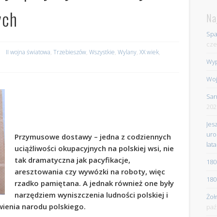
ych
Na
Spa
cze
II wojna światowa
,
Trzebieszów
,
Wszystkie
,
Wylany
,
XX wiek
,
Wyp
Woj
Sar
202
Jes
uro
Przymusowe dostawy – jedna z codziennych
lata
uciążliwości okupacyjnych na polskiej wsi, nie
tak dramatyczna jak pacyfikacje,
180
aresztowania czy wywózki na roboty, więc
180
rzadko pamiętana. A jednak również one były
narzędziem wyniszczenia ludności polskiej i
Żoł
twienia narodu polskiego.
paź