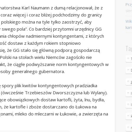
Prz
rnatorstwa Karl Naumann z dumą relacjonował, że z
sie
coraz więcej i coraz bliżej podchodzimy do granicy
Wik
a polskiego można na tyle tylko zaostrzyć, aby
kar
 swego pola”. Co bardziej przytomni urzędnicy GG
ania chłopów nadmiernymi kontyngentami, z których
kość dostaw z każdym rokiem stopniowo
Ta
się, że GG stało się główną podporą gospodarczą
 Polski na stołach wielu Niemców zagościło nie
o fakt, że ciągłe podwyższanie norm kontyngentowych w
osoby generalnego gubernatora.
 spory plik kwitów kontyngentowych pradziadka
a (ówcześnie Trzebieszów Dworszczyzna lub Wylany).
ące obowiązkowych dostaw kartofli, żyta, lnu, bydła,
h, że kartofle i zboże dostarczano do Łukowa na
agonami, mleko do mleczarni w Łukowie, a zwierzęta na