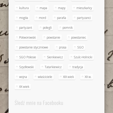
kultura
mapa
mapy
mieszkańcy
mogiła
mord
parafia
partyzanci
partyzant
polegli
pomnik
Potworowski
powstanie
powstaniec
powstanie styczniowe
prasa
SGO
SGO Polesie
Sienkiewicz
Szulc-Holnicki
Szydłowski
Tatarkiewicz
tradycja
wojna
właściciele
XIX wiek
XX w.
XX wiek
Śledź mnie na Facebooku