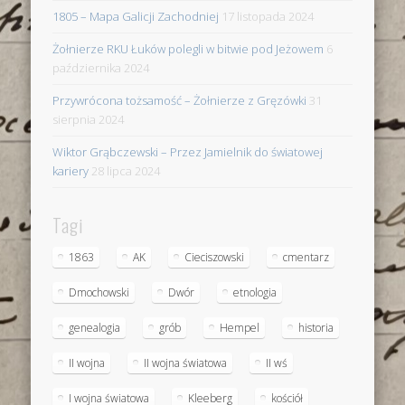
1805 – Mapa Galicji Zachodniej
17 listopada 2024
Żołnierze RKU Łuków polegli w bitwie pod Jeżowem
6
października 2024
Przywrócona tożsamość – Żołnierze z Gręzówki
31
sierpnia 2024
Wiktor Grąbczewski – Przez Jamielnik do światowej
kariery
28 lipca 2024
Tagi
1863
AK
Cieciszowski
cmentarz
Dmochowski
Dwór
etnologia
genealogia
grób
Hempel
historia
II wojna
II wojna światowa
II wś
I wojna światowa
Kleeberg
kościół