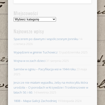
Miejscowości
Miejscowości
Najnowsze wpisy
Spacerem po dawnym i współczesnym Jonniku
14
czerwca 2026
Wypędzeni w gminie Tuchowicz
13 października 2025
Wojna w oczach dzieci
31 sierpnia 2025
Sarnów w ogniu – Pacyfikacja wsi w 1944 roku
23 maja
2025
Jeszcze nie miałam wypadku, żeby na motocyklu która
urodziła – O porodach w Krzywdzie i Trzebieszowie w
latach 50. i 60.
14 kwietnia 2025
1808 – Mapa Galicji Zachodniej
19 listopada 2024