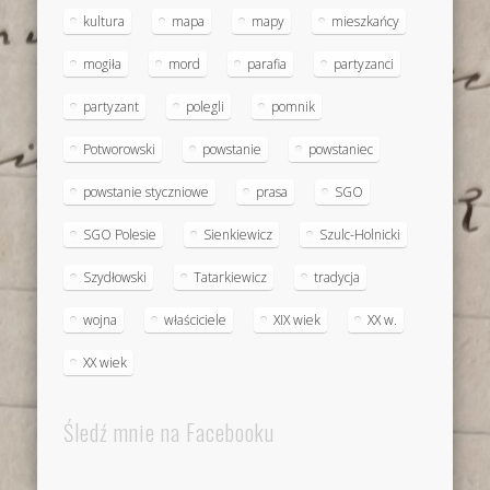
kultura
mapa
mapy
mieszkańcy
mogiła
mord
parafia
partyzanci
partyzant
polegli
pomnik
Potworowski
powstanie
powstaniec
powstanie styczniowe
prasa
SGO
SGO Polesie
Sienkiewicz
Szulc-Holnicki
Szydłowski
Tatarkiewicz
tradycja
wojna
właściciele
XIX wiek
XX w.
XX wiek
Śledź mnie na Facebooku