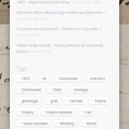
1805 – Mapa Galicji Zachodniej
17 listopada 2024
Żołnierze RKU Łuków polegli w bitwie pod Jeżowem
6
października 2024
Przywrócona tożsamość – Żołnierze z Gręzówki
31
sierpnia 2024
Wiktor Grąbczewski – Przez Jamielnik do światowej
kariery
28 lipca 2024
Tagi
1863
AK
Cieciszowski
cmentarz
Dmochowski
Dwór
etnologia
genealogia
grób
Hempel
historia
II wojna
II wojna światowa
II wś
I wojna światowa
Kleeberg
kościół