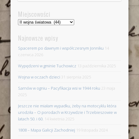
Miejscowości
Miejscowości
Najnowsze wpisy
Spacerem po dawnym i współczesnym Jonniku
14
czerwca 2026
Wypędzeni w gminie Tuchowicz
13 października 2025
Wojna w oczach dzieci
31 sierpnia 2025
Sarnów w ogniu – Pacyfikacja wsi w 1944 roku
23 maja
2025
Jeszcze nie miałam wypadku, żeby na motocyklu która
urodziła – O porodach w Krzywdzie i Trzebieszowie w
latach 50. i 60.
14 kwietnia 2025
1808 – Mapa Galicji Zachodniej
19 listopada 2024