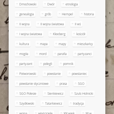
Dmochowski
Dwór
etnologia
genealogia
grób
Hempel
historia
II wojna
II wojna światowa
II wś
I wojna światowa
Kleeberg
kościół
kultura
mapa
mapy
mieszkańcy
mogiła
mord
parafia
partyzanci
partyzant
polegli
pomnik
Potworowski
powstanie
powstaniec
powstanie styczniowe
prasa
SGO
SGO Polesie
Sienkiewicz
Szulc-Holnicki
Szydłowski
Tatarkiewicz
tradycja
wojna
właściciele
XIX wiek
XX w.