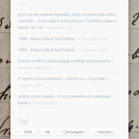
2025
Jeszcze nie miałam wypadku, żeby na motocyklu która
urodziła – O porodach w Krzywdzie i Trzebieszowie w
latach 50. i 60.
14 kwietnia 2025
1808 – Mapa Galicji Zachodniej
19 listopada 2024
1805 – Mapa Galicji Zachodniej
17 listopada 2024
Żołnierze RKU Łuków polegli w bitwie pod Jeżowem
6
października 2024
Przywrócona tożsamość – Żołnierze z Gręzówki
31
sierpnia 2024
Wiktor Grąbczewski – Przez Jamielnik do światowej
kariery
28 lipca 2024
Tagi
1863
AK
Cieciszowski
cmentarz