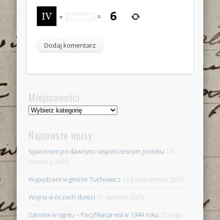
+
=
Miejscowości
Miejscowości
Najnowsze wpisy
Spacerem po dawnym i współczesnym Jonniku
14
czerwca 2026
Wypędzeni w gminie Tuchowicz
13 października 2025
Wojna w oczach dzieci
31 sierpnia 2025
Sarnów w ogniu – Pacyfikacja wsi w 1944 roku
23 maja