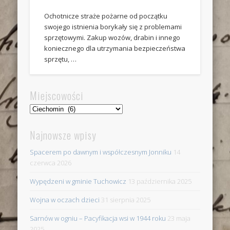
Ochotnicze straże pożarne od początku
swojego istnienia borykały się z problemami
sprzętowymi. Zakup wozów, drabin i innego
koniecznego dla utrzymania bezpieczeństwa
sprzętu, …
Miejscowości
Miejscowości
Najnowsze wpisy
Spacerem po dawnym i współczesnym Jonniku
14
czerwca 2026
Wypędzeni w gminie Tuchowicz
13 października 2025
Wojna w oczach dzieci
31 sierpnia 2025
Sarnów w ogniu – Pacyfikacja wsi w 1944 roku
23 maja
2025