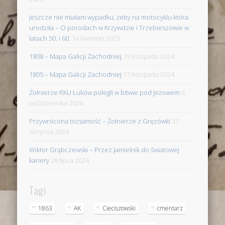
Jeszcze nie miałam wypadku, żeby na motocyklu która
urodziła – O porodach w Krzywdzie i Trzebieszowie w
latach 50. i 60.
14 kwietnia 2025
1808 – Mapa Galicji Zachodniej
19 listopada 2024
1805 – Mapa Galicji Zachodniej
17 listopada 2024
Żołnierze RKU Łuków polegli w bitwie pod Jeżowem
6
października 2024
Przywrócona tożsamość – Żołnierze z Gręzówki
31
sierpnia 2024
Wiktor Grąbczewski – Przez Jamielnik do światowej
kariery
28 lipca 2024
Tagi
1863
AK
Cieciszowski
cmentarz