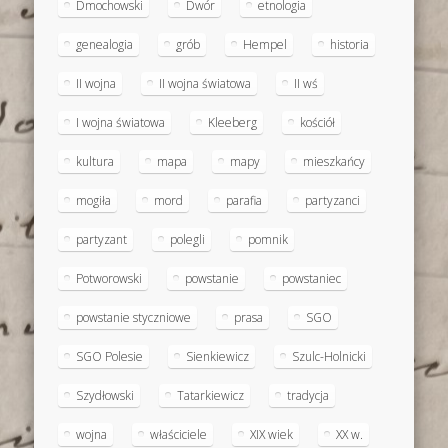
Dmochowski
Dwór
etnologia
genealogia
grób
Hempel
historia
II wojna
II wojna światowa
II wś
I wojna światowa
Kleeberg
kościół
kultura
mapa
mapy
mieszkańcy
mogiła
mord
parafia
partyzanci
partyzant
polegli
pomnik
Potworowski
powstanie
powstaniec
powstanie styczniowe
prasa
SGO
SGO Polesie
Sienkiewicz
Szulc-Holnicki
Szydłowski
Tatarkiewicz
tradycja
wojna
właściciele
XIX wiek
XX w.