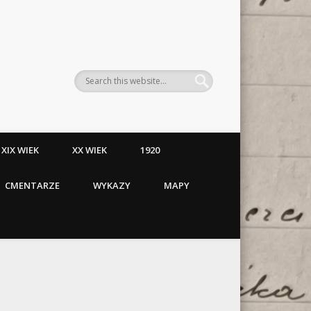
XIX WIEK
XX WIEK
1920
CMENTARZE
WYKAZY
MAPY