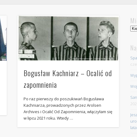
Mi
Mie
Na
Spa
cze
Bogusław Kachniarz – Ocalić od
Wyp
zapomnienia
Woj
Sar
Po raz pierwszy do poszukiwań Bogusława
202
Kachniarza, prowadzonych przez Arolsen
Archives i Ocalić Od Zapomnienia, włączyłam się
Jes
w lipcu 2021 roku. Wtedy …
uro
lata