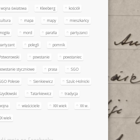
I wojna światowa
Kleeberg
kościół
kultura
mapa
mapy
mieszkańcy
mogiła
mord
parafia
partyzanci
partyzant
polegli
pomnik
Potworowski
powstanie
powstaniec
powstanie styczniowe
prasa
SGO
SGO Polesie
Sienkiewicz
Szulc-Holnicki
Szydłowski
Tatarkiewicz
tradycja
wojna
właściciele
XIX wiek
XX w.
XX wiek