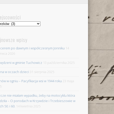
ejscowości
jscowości
jnowsze wpisy
cerem po dawnym i współczesnym Jonniku
14
rwca 2026
ędzeni w gminie Tuchowicz
13 października 2025
na w oczach dzieci
31 sierpnia 2025
nów w ogniu – Pacyfikacja wsi w 1944 roku
23 maja
5
zcze nie miałam wypadku, żeby na motocyklu która
dziła – O porodach w Krzywdzie i Trzebieszowie w
ch 50. i 60.
14 kwietnia 2025