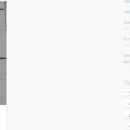
180
180
Żoł
paź
Prz
sie
Wik
kar
Ta