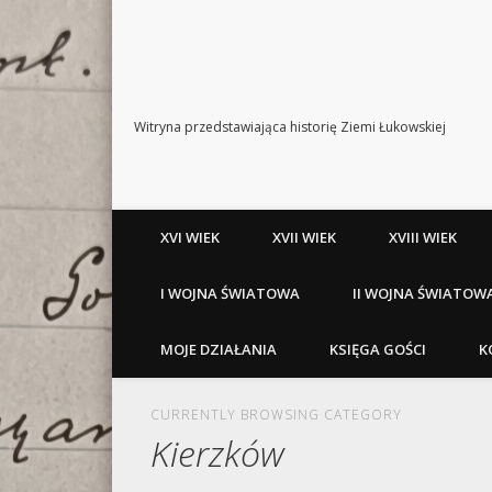
Witryna przedstawiająca historię Ziemi Łukowskiej
XVI WIEK
XVII WIEK
XVIII WIEK
I WOJNA ŚWIATOWA
II WOJNA ŚWIATOW
MOJE DZIAŁANIA
KSIĘGA GOŚCI
K
CURRENTLY BROWSING CATEGORY
Kierzków