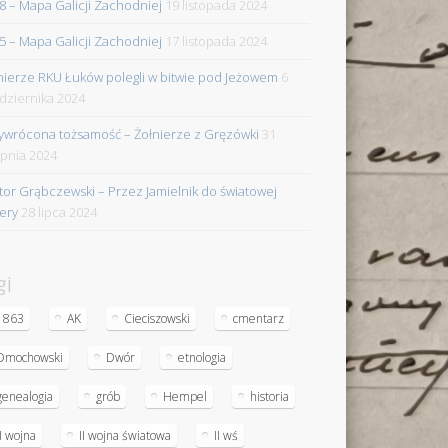
8 – Mapa Galicji Zachodniej
19 listopada 2024
5 – Mapa Galicji Zachodniej
17 listopada 2024
nierze RKU Łuków polegli w bitwie pod Jeżowem
6
dziernika 2024
ywrócona tożsamość – Żołnierze z Gręzówki
31
rpnia 2024
tor Grąbczewski – Przez Jamielnik do światowej
iery
28 lipca 2024
gi
1863
AK
Cieciszowski
cmentarz
Dmochowski
Dwór
etnologia
genealogia
grób
Hempel
historia
II wojna
II wojna światowa
II wś