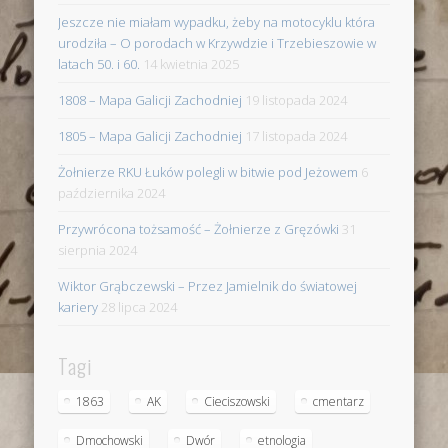
Jeszcze nie miałam wypadku, żeby na motocyklu która
urodziła – O porodach w Krzywdzie i Trzebieszowie w
latach 50. i 60.
14 kwietnia 2025
1808 – Mapa Galicji Zachodniej
19 listopada 2024
1805 – Mapa Galicji Zachodniej
17 listopada 2024
Żołnierze RKU Łuków polegli w bitwie pod Jeżowem
6
października 2024
Przywrócona tożsamość – Żołnierze z Gręzówki
31
sierpnia 2024
Wiktor Grąbczewski – Przez Jamielnik do światowej
kariery
28 lipca 2024
Tagi
1863
AK
Cieciszowski
cmentarz
Dmochowski
Dwór
etnologia