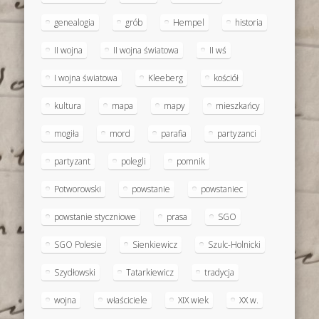
genealogia
grób
Hempel
historia
II wojna
II wojna światowa
II wś
I wojna światowa
Kleeberg
kościół
kultura
mapa
mapy
mieszkańcy
mogiła
mord
parafia
partyzanci
partyzant
polegli
pomnik
Potworowski
powstanie
powstaniec
powstanie styczniowe
prasa
SGO
SGO Polesie
Sienkiewicz
Szulc-Holnicki
Szydłowski
Tatarkiewicz
tradycja
wojna
właściciele
XIX wiek
XX w.