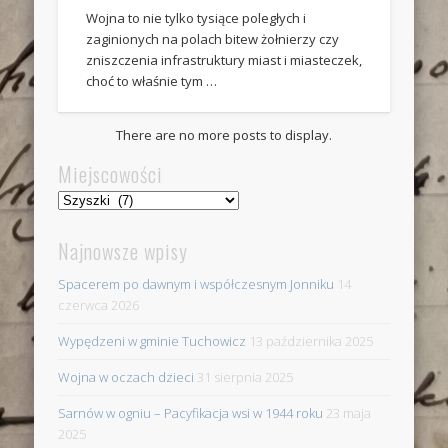
Wojna to nie tylko tysiące poległych i
zaginionych na polach bitew żołnierzy czy
zniszczenia infrastruktury miast i miasteczek,
choć to właśnie tym …
There are no more posts to display.
Miejscowości
Miejscowości
Najnowsze wpisy
Spacerem po dawnym i współczesnym Jonniku
14
czerwca 2026
Wypędzeni w gminie Tuchowicz
13 października 2025
Wojna w oczach dzieci
31 sierpnia 2025
Sarnów w ogniu – Pacyfikacja wsi w 1944 roku
23 maja
2025