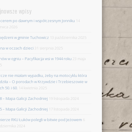
jnowsze wpisy
cerem po dawnym i współczesnym Jonniku
14
rwca 2026
ędzeni w gminie Tuchowicz
13 października 2025
na w oczach dzieci
31 sierpnia 2025
nów w ogniu – Pacyfikacja wsi w 1944 roku
23 maja
5
zcze nie miałam wypadku, żeby na motocyklu która
dziła – O porodach w Krzywdzie i Trzebieszowie w
ch 50. i 60.
14 kwietnia 2025
8 – Mapa Galicji Zachodniej
19 listopada 2024
5 – Mapa Galicji Zachodniej
17 listopada 2024
nierze RKU Łuków polegli w bitwie pod Jeżowem
6
dziernika 2024