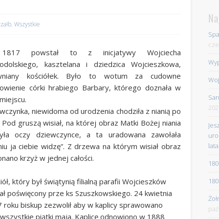
Na
czałb
,
Wszystkie
Spa
cze
817 powstał to z inicjatywy Wojciecha
Wyp
odolskiego, kasztelana i dziedzica Wojcieszkowa,
wniany kościółek. Było to wotum za cudowne
Woj
owienie córki hrabiego Barbary, którego doznała w
Sar
miejscu.
202
wczynka, niewidoma od urodzenia chodziła z nianią po
. Pod gruszą wisiał, na której obraz Matki Bożej niania
Jes
yła oczy dziewczynce, a ta uradowana zawołała
uro
lata
niu ja ciebie widzę”. Z drzewa na którym wisiał obraz
nano krzyż w jednej całości.
180
180
iół, który był świątynią filialną parafii Wojcieszków
ał poświęcony prze ks Szuszkowskiego. 24 kwietnia
Żoł
 roku biskup zezwolił aby w kaplicy sprawowano
paź
wszystkie piątki maja. Kaplicę odnowiono w 1888