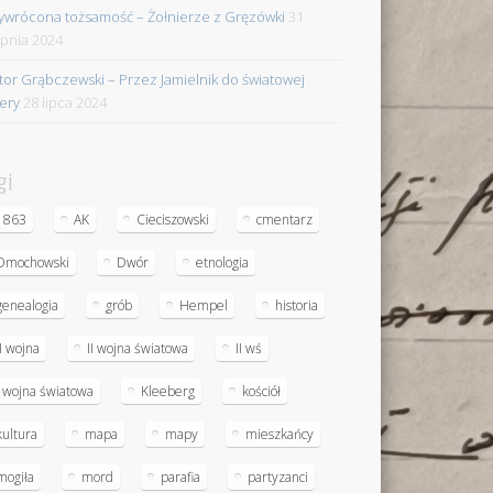
ywrócona tożsamość – Żołnierze z Gręzówki
31
rpnia 2024
tor Grąbczewski – Przez Jamielnik do światowej
iery
28 lipca 2024
gi
1863
AK
Cieciszowski
cmentarz
Dmochowski
Dwór
etnologia
genealogia
grób
Hempel
historia
II wojna
II wojna światowa
II wś
I wojna światowa
Kleeberg
kościół
kultura
mapa
mapy
mieszkańcy
mogiła
mord
parafia
partyzanci