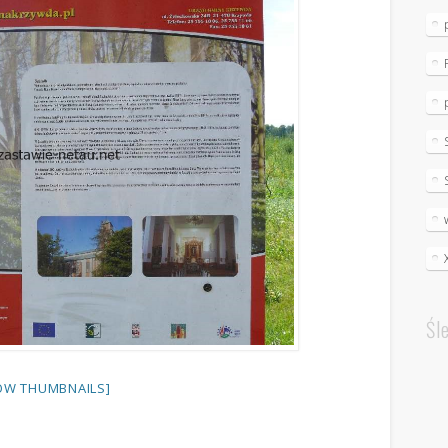
Śl
OW THUMBNAILS]