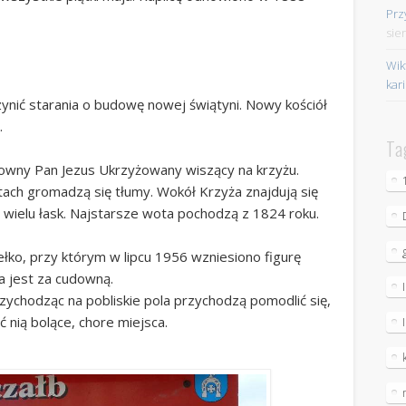
Prz
sie
Wik
kar
nić starania o budowę nowej świątyni. Nowy kościół
.
Ta
downy Pan Jezus Ukrzyżowany wiszący na krzyżu.
stach gromadzą się tłumy. Wokół Krzyża znajdują się
wielu łask. Najstarsze wota pochodzą z 1824 roku.
ełko, przy którym w lipcu 1956 wzniesiono figurę
 jest za cudowną.
ychodząc na pobliskie pola przychodzą pomodlić się,
 nią bolące, chore miejsca.