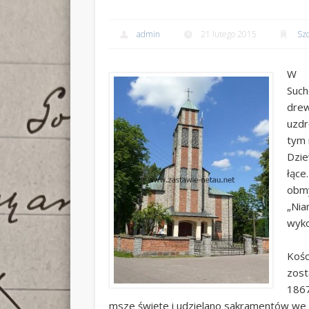
admin
21 lutego 2015
Sz
W 1
Such
dre
uzdr
tym 
Dzie
łące
obm
„Nia
wyko
Kośc
zost
1867
msze święte i udzielano sakramentów we 