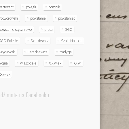
partyzant
polegli
pomnik
Potworowski
powstanie
powstaniec
powstanie styczniowe
prasa
SGO
SGO Polesie
Sienkiewicz
Szulc-Holnicki
Szydłowski
Tatarkiewicz
tradycja
wojna
właściciele
XIX wiek
XX w.
XX wiek
edź mnie na Facebooku