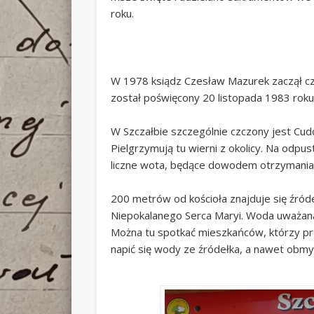
roku.
W 1978 ksiądz Czesław Mazurek zaczął czy
został poświęcony 20 listopada 1983 roku
W Szczałbie szczególnie czczony jest Cu
Pielgrzymują tu wierni z okolicy. Na odpu
liczne wota, będące dowodem otrzymania 
200 metrów od kościoła znajduje się źród
Niepokalanego Serca Maryi. Woda uważana
Można tu spotkać mieszkańców, którzy prz
napić się wody ze źródełka, a nawet obmyć