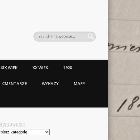
XIX WIEK
XX WIEK
1920
CMENTARZE
WYKAZY
MAPY
ejscowości
jscowości