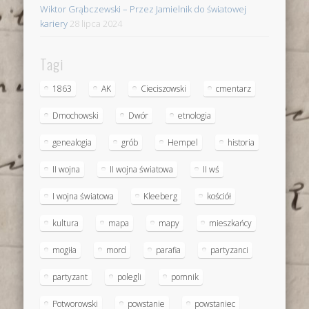
Wiktor Grąbczewski – Przez Jamielnik do światowej
kariery
28 lipca 2024
Tagi
1863
AK
Cieciszowski
cmentarz
Dmochowski
Dwór
etnologia
genealogia
grób
Hempel
historia
II wojna
II wojna światowa
II wś
I wojna światowa
Kleeberg
kościół
kultura
mapa
mapy
mieszkańcy
mogiła
mord
parafia
partyzanci
partyzant
polegli
pomnik
Potworowski
powstanie
powstaniec