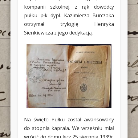
kompanii szkolnej, z rąk dowódcy
pułku płk dypl. Kazimierza Burczaka
otrzymał trylogię Henryka
Sienkiewicza z jego dedykacją.
Na święto Pułku został awansowany
do stopnia kaprala. We wrześniu miał
wrócić do domu lecz 25 sierpnia 1939r.