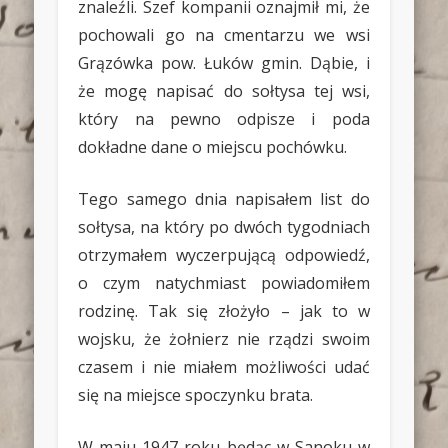
znaleźli. Szef kompanii oznajmił mi, że
pochowali go na cmentarzu we wsi
Grązówka pow. Łuków gmin. Dąbie, i
że mogę napisać do sołtysa tej wsi,
który na pewno odpisze i poda
dokładne dane o miejscu pochówku.
Tego samego dnia napisałem list do
sołtysa, na który po dwóch tygodniach
otrzymałem wyczerpującą odpowiedź,
o czym natychmiast powiadomiłem
rodzinę. Tak się złożyło – jak to w
wojsku, że żołnierz nie rządzi swoim
czasem i nie miałem możliwości udać
się na miejsce spoczynku brata.
W maju 1947 roku będąc w Sanoku w