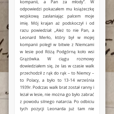
kompanii, a Pan za młody”. W
odpowiedzi pokazałem mu książeczkę
wojskową zasłaniając palcem moje
imię. Mój krajan aż podskoczył i od
razu powiedział: „Ależ to nie Pan, a
Leonard Merło, który był w mojej
kompanii poległ w bitwie z Niemcami
w lesie pod Różą Podgórną koło wsi
Grązówka. W ciągu rozmowy
dowiedziałem się, że las w czasie walk
przechodził z rąk do rąk – to Niemcy –
to Polacy, a było to 13-14 września
1939r. Podczas walk brat został ranny i
leżał w lesie, nie można go było zabrać
z powodu silnego natarcia. Po odbiciu
tych pozycji Leonarda już tam nie