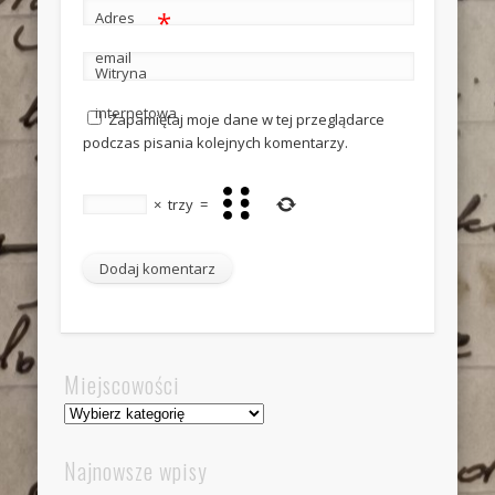
*
Adres
email
Witryna
internetowa
Zapamiętaj moje dane w tej przeglądarce
podczas pisania kolejnych komentarzy.
×
trzy
=
Miejscowości
Miejscowości
Najnowsze wpisy