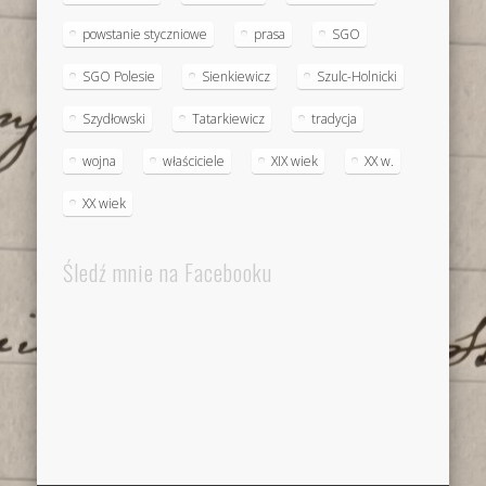
powstanie styczniowe
prasa
SGO
SGO Polesie
Sienkiewicz
Szulc-Holnicki
Szydłowski
Tatarkiewicz
tradycja
wojna
właściciele
XIX wiek
XX w.
XX wiek
Śledź mnie na Facebooku