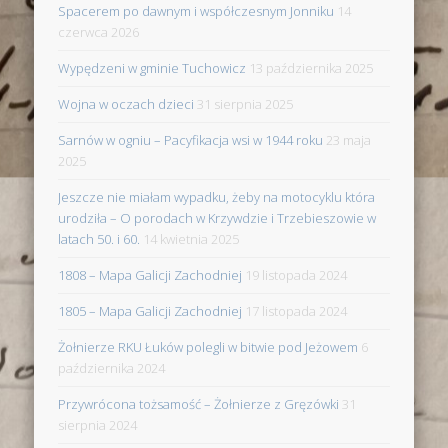
Spacerem po dawnym i współczesnym Jonniku
14
czerwca 2026
Wypędzeni w gminie Tuchowicz
13 października 2025
Wojna w oczach dzieci
31 sierpnia 2025
Sarnów w ogniu – Pacyfikacja wsi w 1944 roku
23 maja
2025
Jeszcze nie miałam wypadku, żeby na motocyklu która
urodziła – O porodach w Krzywdzie i Trzebieszowie w
latach 50. i 60.
14 kwietnia 2025
1808 – Mapa Galicji Zachodniej
19 listopada 2024
1805 – Mapa Galicji Zachodniej
17 listopada 2024
Żołnierze RKU Łuków polegli w bitwie pod Jeżowem
6
października 2024
Przywrócona tożsamość – Żołnierze z Gręzówki
31
sierpnia 2024