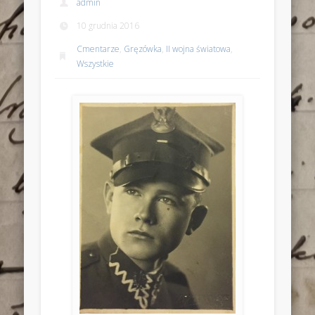
admin
10 grudnia 2016
Cmentarze
,
Gręzówka
,
II wojna światowa
,
Wszystkie