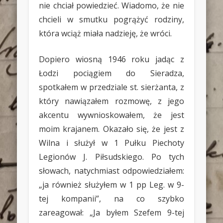
nie chciał powiedzieć. Wiadomo, że nie
chcieli w smutku pogrążyć rodziny,
która wciąż miała nadzieję, że wróci.
Dopiero wiosną 1946 roku jadąc z
Łodzi pociągiem do Sieradza,
spotkałem w przedziale st. sierżanta, z
który nawiązałem rozmowę, z jego
akcentu wywnioskowałem, że jest
moim krajanem. Okazało się, że jest z
Wilna i służył w 1 Pułku Piechoty
Legionów J. Piłsudskiego. Po tych
słowach, natychmiast odpowiedziałem:
„ja również służyłem w 1 pp Leg. w 9-
tej kompanii”, na co szybko
zareagował: „Ja byłem Szefem 9-tej