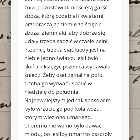
żniw, pozostawiali nieściętą garść
zboża, którą ozdabiali kwiatami,
przepraszając ziemię za ścięcie
zboża. Ziemniaki, aby dobrze się
udały trzeba sadzić w czasie pełni.
Pszenicę trzeba siać kiedy jest na
niebie jedno światło, jeśli było i
słońce i księżyc pszenica wydawała
śniedź. Żeby oset zginął na polu,
trzeba go wyrwać i spalić w
niedzielę do południa.
Najpewniejszym jednak sposobem
było wrzucić go pod koła wozu,
którym wieziono umarłego.
Choremu nie wolno było dawać
miodu, bo jeśliby umarł to pszczoły