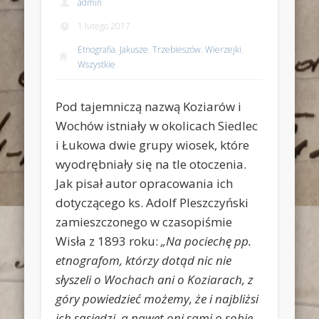
admin
1 lutego 2017
Etnografia
,
Jakusze
,
Trzebieszów
,
Wierzejki
,
Wszystkie
Pod tajemniczą nazwą Koziarów i
Wochów istniały w okolicach Siedlec
i Łukowa dwie grupy wiosek, które
wyodrębniały się na tle otoczenia.
Jak pisał autor opracowania ich
dotyczącego ks. Adolf Pleszczyński
zamieszczonego w czasopiśmie
Wisła z 1893 roku:
„Na pociechę pp.
etnografom, którzy dotąd nic nie
słyszeli o Wochach ani o Koziarach, z
góry powiedzieć możemy, że i najbliżsi
ich sąsiedzi, a nawet oni sami o sobie