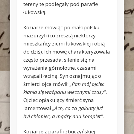
tereny te podlegały pod parafię
łukowską.
Koziarze mówiąc po małopolsku
mazurzyli (co zresztą niektórzy
mieszkańcy ziemi łukowskiej robią
do dziś). Ich mowę charakteryzowała
często przesada, silenie się na
wyrażenia górnolotne, czasami
wtrącali łacinę. Syn oznajmując o
śmierci ojca mówił:
„Pan mój ojciec
kłania się waćpanu wiecznymi czasy”
.
Ojciec opłakujący śmierć syna
lamentował
„Ach, co za galanty już
był chłopiec, a mądry nad komplet”
.
Koziarze z parafii zbuczyńskiej