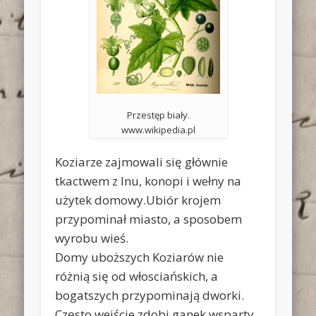
Przestęp biały.
www.wikipedia.pl
Koziarze zajmowali się głównie
tkactwem z lnu, konopi i wełny na
użytek domowy.Ubiór krojem
przypominał miasto, a sposobem
wyrobu wieś.
Domy uboższych Koziarów nie
różnią się od włosciańskich, a
bogatszych przypominają dworki.
Często wejście zdobi ganek wsparty