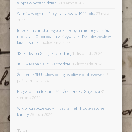
Wojna w oczach dzieci
31 sierpnia 2025
Sarnów w ogniu – Pacyfikacja wsi w 1944 roku
23 maja
2025
Jeszcze nie miałam wypadku, żeby na motocyklu która
urodziła – O porodach w Krzywdzie i Trzebieszowie w
latach 50. i 60.
14 kwietnia 2025
1808 – Mapa Galicji Zachodniej
19 listopada 2024
1805 – Mapa Galicji Zachodniej
17 listopada 2024
Żołnierze RKU Łuków polegli w bitwie pod Jeżowem
6
października 2024
Przywrócona tożsamość – Żołnierze z Gręzówki
31
sierpnia 2024
Wiktor Grąbczewski – Przez Jamielnik do światowej
kariery
28 lipca 2024
Tagi