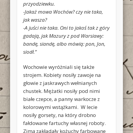
przyodziewku.
-Jakaż mowa Wochów? czy nie taka,
jak wasza?
-A juści nie taka. Oni to jakoś tak z góry
gadają, jak Mazury z pod Warsiawy:
bandę, siandę, albo mówią: pon, Jon,
siodł.”
Wochowie wyróżniali się także
strojem. Kobiety nosiły zawoje na
głowie z jaskrawych wełnianych
chustek. Mężatki nosiły pod nimi
białe czepce, a panny warkocze z
kolorowymi wstążkami. W lecie
nosiły gorsety, na który drobno
fałdowane fartuchy własnej roboty.
Zimą zakładały kożuchy farbowane