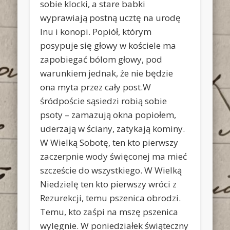
sobie klocki, a stare babki
wyprawiają postną ucztę na urodę
lnu i konopi. Popiół, którym
posypuje się głowy w kościele ma
zapobiegać bólom głowy, pod
warunkiem jednak, że nie będzie
ona myta przez cały post.W
śródpoście sąsiedzi robią sobie
psoty – zamazują okna popiołem,
uderzają w ściany, zatykają kominy.
W Wielką Sobotę, ten kto pierwszy
zaczerpnie wody święconej ma mieć
szczeście do wszystkiego. W Wielką
Niedzielę ten kto pierwszy wróci z
Rezurekcji, temu pszenica obrodzi.
Temu, kto zaśpi na mszę pszenica
wylęgnie. W poniedziałek świąteczny