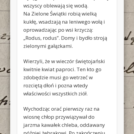
wszyscy oblewają się wodą.
Na Zielone Świątki robią wielką
kukłę, wsadzają na leniwego wołą i
oprowadzając po wsi krzyczą:
„Rodus, rodus”. Domy i bydło stroją
zielonymi gałązkami.
Wierzyli, że w wieczór świętojański
kwitnie kwiat paproci. Ten kto go
zdobędzie musi go wetrzeć w
rozciętą dłoń i pozna wtedy
właściwości wszystkich ziół.
Wychodząc orać pierwszy raz na
wiosnę chłop przywiązywał do
jarzma kawałek chleba, oddawany
później żebrakowi. Po zakończeniu