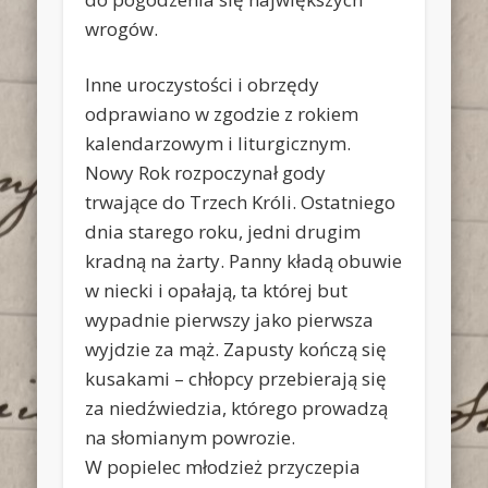
wrogów.
Inne uroczystości i obrzędy
odprawiano w zgodzie z rokiem
kalendarzowym i liturgicznym.
Nowy Rok rozpoczynał gody
trwające do Trzech Króli. Ostatniego
dnia starego roku, jedni drugim
kradną na żarty. Panny kładą obuwie
w niecki i opałają, ta której but
wypadnie pierwszy jako pierwsza
wyjdzie za mąż. Zapusty kończą się
kusakami – chłopcy przebierają się
za niedźwiedzia, którego prowadzą
na słomianym powrozie.
W popielec młodzież przyczepia