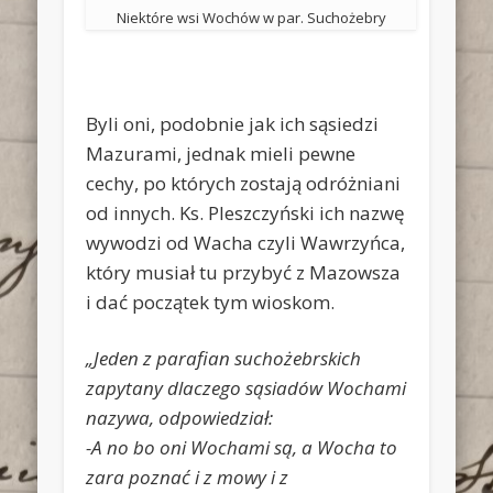
Niektóre wsi Wochów w par. Suchożebry
Byli oni, podobnie jak ich sąsiedzi
Mazurami, jednak mieli pewne
cechy, po których zostają odróżniani
od innych. Ks. Pleszczyński ich nazwę
wywodzi od Wacha czyli Wawrzyńca,
który musiał tu przybyć z Mazowsza
i dać początek tym wioskom.
„Jeden z parafian suchożebrskich
zapytany dlaczego sąsiadów Wochami
nazywa, odpowiedział:
-A no bo oni Wochami są, a Wocha to
zara poznać i z mowy i z