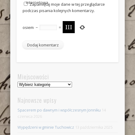
internetowa
Zapamiętaj moje dane w tej przeglądarce
podczas pisania kolejnych komentarzy.
osiem
−
=
Miejscowości
Miejscowości
Najnowsze wpisy
Spacerem po dawnym i współczesnym Jonniku
14
czerwca 2026
Wypędzeni w gminie Tuchowicz
13 października 2025