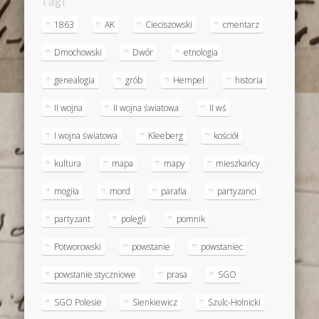
1863
AK
Cieciszowski
cmentarz
Dmochowski
Dwór
etnologia
genealogia
grób
Hempel
historia
II wojna
II wojna światowa
II wś
I wojna światowa
Kleeberg
kościół
kultura
mapa
mapy
mieszkańcy
mogiła
mord
parafia
partyzanci
partyzant
polegli
pomnik
Potworowski
powstanie
powstaniec
powstanie styczniowe
prasa
SGO
SGO Polesie
Sienkiewicz
Szulc-Holnicki