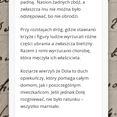
padną. Nasion żadnych zbóż, a
zwłaszcza lnu nie można było
odstępować, bo nie obrodzi.
Przy rozstajach dróg, gdzie stawiano
krzyże i figury ludzie wyrzucali różne
części ubrania a zwłaszcza bielizny.
Razem z nimi wyrzucano chorobę,
która męczyła ich właściciela.
Koziarze wierzyli że Dola to duch
opiekuńczy, który pomaga całym
domom, jak i poszczególnym
mieszkańcom. Jeśli jednak Dolę
rozgniewać, nie było ratunku –
wszystko marniało.