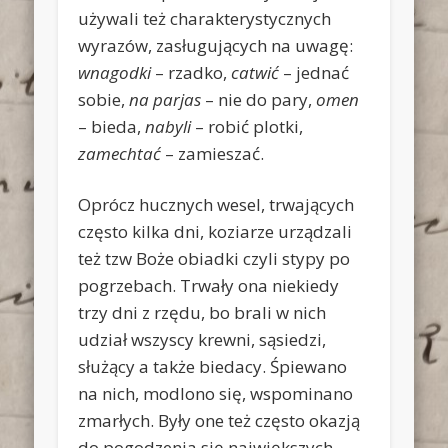
używali też charakterystycznych
wyrazów, zasługujących na uwagę:
wnagodki
– rzadko,
catwić
– jednać
sobie,
na parjas
– nie do pary,
omen
– bieda,
nabyli
– robić plotki,
zamechtać
– zamieszać.
Oprócz hucznych wesel, trwających
często kilka dni, koziarze urządzali
też tzw Boże obiadki czyli stypy po
pogrzebach. Trwały ona niekiedy
trzy dni z rzędu, bo brali w nich
udział wszyscy krewni, sąsiedzi,
służący a także biedacy. Śpiewano
na nich, modlono się, wspominano
zmarłych. Były one też często okazją
do pogodzenia się największych