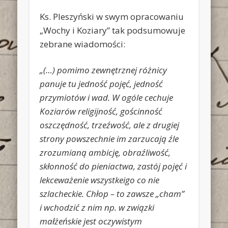
Ks. Pleszyński w swym opracowaniu
„Wochy i Koziary” tak podsumowuje
zebrane wiadomości:
„(…) pomimo zewnętrznej różnicy
panuje tu jedność pojęć, jedność
przymiotów i wad. W ogóle cechuje
Koziarów religijność, gościnność
oszczędność, trzeźwość, ale z drugiej
strony powszechnie im zarzucają źle
zrozumianą ambicję, obraźliwość,
skłonność do pieniactwa, zastój pojęć i
lekceważenie wszystkeigo co nie
szlacheckie. Chłop – to zawsze „cham”
i wchodzić z nim np. w związki
małżeńskie jest oczywistym