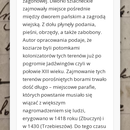
zagonowej. Dworki szlacheckie
zajmowały miejsce pośrednie
między dworem pańskim a zagrodą
wiejską. Z dołu płynęły podania,
pieśni, obrzędy, a także zabobony.
Autor opracowania podaje, że
koziarze byli potomkami
kolonizatorów tych terenów już po
pogromie Jadźwingów czyli w
połowie XIII wieku. Zajmowanie tych
terenów porośniętych borami trwało
dość długo – miejscowe parafie,
których powstanie musiało się
wiązać z większym
nagromadzeniem się ludzi,
erygowano w 1418 roku (Zbuczyn) i
w 1430 (Trzebieszów). Do tego czasu