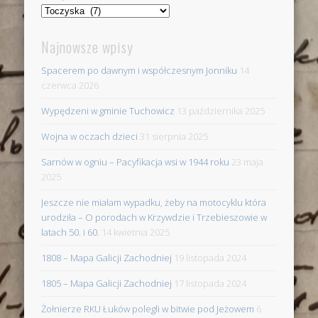
Miejscowości
Najnowsze wpisy
Spacerem po dawnym i współczesnym Jonniku
14
czerwca 2026
Wypędzeni w gminie Tuchowicz
13 października 2025
Wojna w oczach dzieci
31 sierpnia 2025
Sarnów w ogniu – Pacyfikacja wsi w 1944 roku
23 maja
2025
Jeszcze nie miałam wypadku, żeby na motocyklu która
urodziła – O porodach w Krzywdzie i Trzebieszowie w
latach 50. i 60.
14 kwietnia 2025
1808 – Mapa Galicji Zachodniej
19 listopada 2024
1805 – Mapa Galicji Zachodniej
17 listopada 2024
Żołnierze RKU Łuków polegli w bitwie pod Jeżowem
6