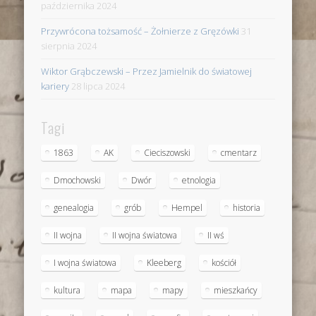
października 2024
Przywrócona tożsamość – Żołnierze z Gręzówki
31
sierpnia 2024
Wiktor Grąbczewski – Przez Jamielnik do światowej
kariery
28 lipca 2024
Tagi
1863
AK
Cieciszowski
cmentarz
Dmochowski
Dwór
etnologia
genealogia
grób
Hempel
historia
II wojna
II wojna światowa
II wś
I wojna światowa
Kleeberg
kościół
kultura
mapa
mapy
mieszkańcy