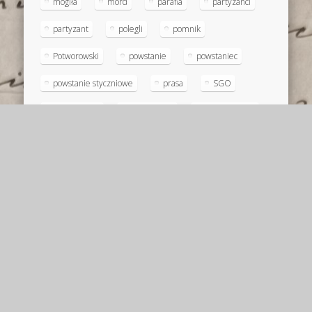
mogiła
mord
parafia
partyzanci
partyzant
polegli
pomnik
Potworowski
powstanie
powstaniec
powstanie styczniowe
prasa
SGO
SGO Polesie
Sienkiewicz
Szulc-Holnicki
Szydłowski
Tatarkiewicz
tradycja
wojna
właściciele
XIX wiek
XX w.
XX wiek
Śledź mnie na Facebooku