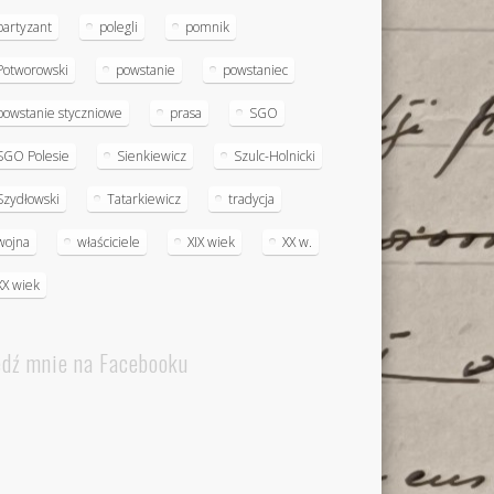
partyzant
polegli
pomnik
Potworowski
powstanie
powstaniec
powstanie styczniowe
prasa
SGO
SGO Polesie
Sienkiewicz
Szulc-Holnicki
Szydłowski
Tatarkiewicz
tradycja
wojna
właściciele
XIX wiek
XX w.
XX wiek
edź mnie na Facebooku