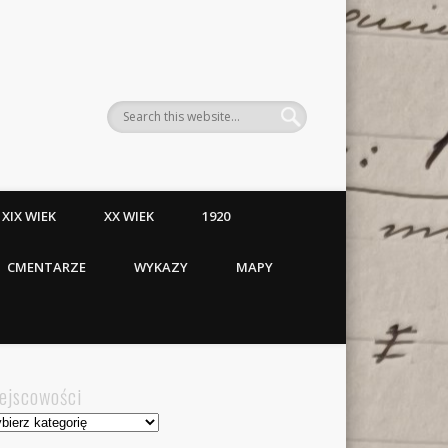
XIX WIEK
XX WIEK
1920
CMENTARZE
WYKAZY
MAPY
ejscowości
jscowości