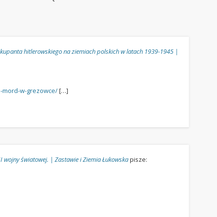
okupanta hitlerowskiego na ziemiach polskich w latach 1939-1945 |
wa-mord-w-grezowce/
[…]
I wojny światowej. | Zastawie i Ziemia Łukowska
pisze: