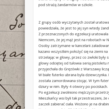
pod strażą żandarmów w szkole.
Z grupy osób wyczytanych został uratowan
powiedziała, że jest to jej syn wtedy żand
Z przeznaczonych do egzekucji uratowała s
Niemcom, że jej mąż jest na robotach w N
Osoby zatrzymane w kancelarii załadowan
kazano wszystkim położyć się na ziemi na
strzelając w głowy, przez co zwłoki były
głowy odciętej od tułowia serią pistole
przyjechała do Gręzówki z Warszawy liczą
W białe futerko ubrana była dziewczynka. 
została zamordowana stojąc. W tym futerku 
dziury w nim. Były 4 otwory po pociskach.
Po egzekucji zwolniono mężczyzn przetr
Mieszkańcy wsi byli tak przestraszeni, że 
zaczeli zabierać ciała. Wożono je na drabi