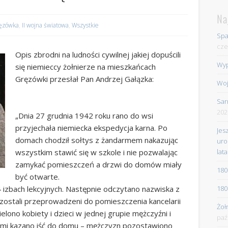
Na
ęzówka
,
II wojna światowa
,
Wszystkie
Spa
cze
Opis zbrodni na ludności cywilnej jakiej dopuścili
Wyp
się niemieccy żołnierze na mieszkańcach
Gręzówki przesłał Pan Andrzej Gałązka:
Woj
Sar
202
„Dnia 27 grudnia 1942 roku rano do wsi
przyjechała niemiecka ekspedycja karna. Po
Jes
domach chodził sołtys z żandarmem nakazując
uro
lata
wszystkim stawić się w szkole i nie pozwalając
zamykać pomieszczeń a drzwi do domów miały
180
być otwarte.
180
zbach lekcyjnych. Następnie odczytano nazwiska z
 zostali przeprowadzeni do pomieszczenia kancelarii
Żoł
lono kobiety i dzieci w jednej grupie mężczyźni i
paź
ećmi kazano iść do domu – mężczyzn pozostawiono