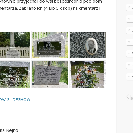
onownie przyjechali do wsi bezpośrednio pod dom
ntarza. Zabrano ich (4 lub 5 osób) na cmentarz i
Śl
OW SLIDESHOW]
tyna Nejno