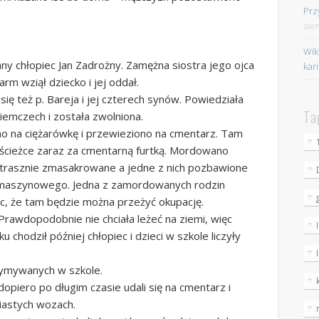
Prz
sie
Wik
y chłopiec Jan Zadrożny. Zamężna siostra jego ojca
kar
arm wziął dziecko i jej oddał.
ię też p. Bareja i jej czterech synów. Powiedziała
Ta
iemczech i została zwolniona.
o na ciężarówkę i przewieziono na cmentarz. Tam
 ścieżce zaraz za cmentarną furtką. Mordowano
 strasznie zmasakrowane a jedne z nich pozbawione
tu maszynowego. Jedna z zamordowanych rodzin
c, że tam będzie można przeżyć okupację.
Prawdopodobnie nie chciała leżeć na ziemi, więc
chodził później chłopiec i dzieci w szkole liczyły
zymywanych w szkole.
dopiero po długim czasie udali się na cmentarz i
niastych wozach.