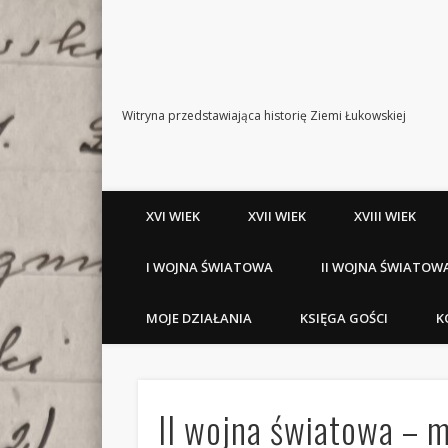
Witryna przedstawiająca historię Ziemi Łukowskiej
XVI WIEK
XVII WIEK
XVIII WIEK
I WOJNA ŚWIATOWA
II WOJNA ŚWIATOW
MOJE DZIAŁANIA
KSIĘGA GOŚCI
K
II wojna światowa – 