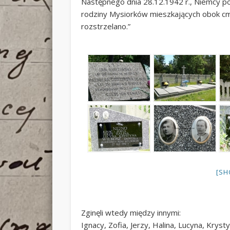
Następnego dnia 28.12.1942 r., Niemcy p
rodziny Mysiorków mieszkających obok cme
rozstrzelano.”
[SH
Zginęli wtedy między innymi:
Ignacy, Zofia, Jerzy, Halina, Lucyna, Krys