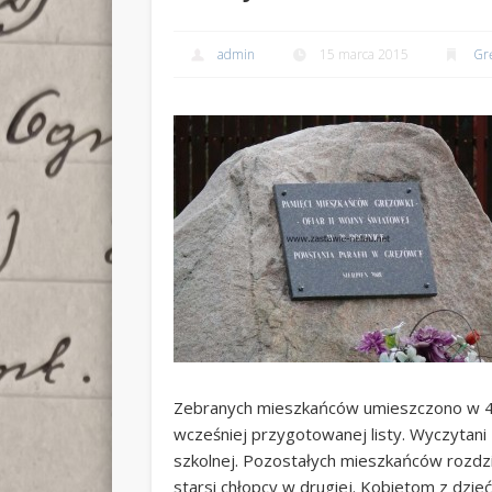
admin
15 marca 2015
Gr
Zebranych mieszkańców umieszczono w 4 i
wcześniej przygotowanej listy. Wyczytani
szkolnej. Pozostałych mieszkańców rozdzie
starsi chłopcy w drugiej. Kobietom z dzi