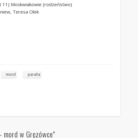
 (lat 11) Moskwiakowie (rodzeństwo)
gniew, Teresa Olek
mord
parafia
 – mord w Gręzówce"