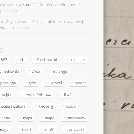
ywrócona tożsamość – Żołnierze z Gręzówki
31
rpnia 2024
tor Grąbczewski – Przez Jamielnik do światowej
iery
28 lipca 2024
gi
1863
AK
Cieciszowski
cmentarz
Dmochowski
Dwór
etnologia
genealogia
grób
Hempel
historia
II wojna
II wojna światowa
II wś
I wojna światowa
Kleeberg
kościół
kultura
mapa
mapy
mieszkańcy
mogiła
mord
parafia
partyzanci