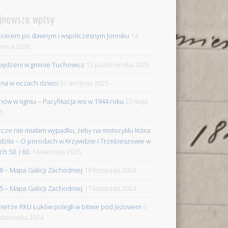
jnowsze wpisy
cerem po dawnym i współczesnym Jonniku
14
rwca 2026
ędzeni w gminie Tuchowicz
13 października 2025
na w oczach dzieci
31 sierpnia 2025
nów w ogniu – Pacyfikacja wsi w 1944 roku
23 maja
5
zcze nie miałam wypadku, żeby na motocyklu która
dziła – O porodach w Krzywdzie i Trzebieszowie w
ch 50. i 60.
14 kwietnia 2025
8 – Mapa Galicji Zachodniej
19 listopada 2024
5 – Mapa Galicji Zachodniej
17 listopada 2024
nierze RKU Łuków polegli w bitwie pod Jeżowem
6
dziernika 2024