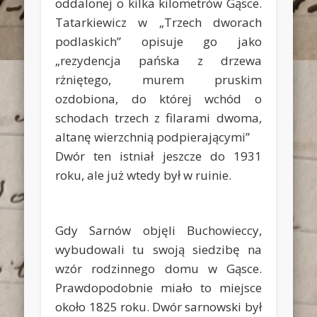
oddalonej o kilka kilometrów Gąsce.
Tatarkiewicz w „Trzech dworach
podlaskich” opisuje go jako
„
rezydencja pańska z drzewa
rżniętego, murem pruskim
ozdobiona, do której wchód o
schodach trzech z filarami dwoma,
altanę wierzchnią podpierającymi”
Dwór ten istniał jeszcze do 1931
roku, ale już wtedy był w ruinie.
Gdy Sarnów objęli Buchowieccy,
wybudowali tu swoją siedzibę na
wzór rodzinnego domu w Gąsce.
Prawdopodobnie miało to miejsce
około 1825 roku. Dwór sarnowski był