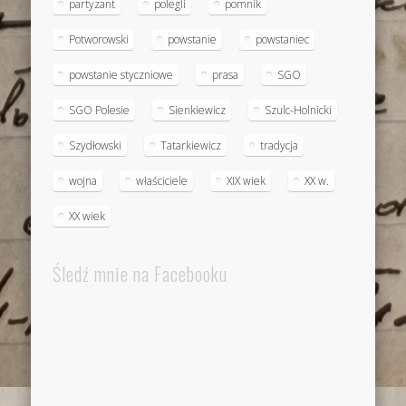
partyzant
polegli
pomnik
Potworowski
powstanie
powstaniec
powstanie styczniowe
prasa
SGO
SGO Polesie
Sienkiewicz
Szulc-Holnicki
Szydłowski
Tatarkiewicz
tradycja
wojna
właściciele
XIX wiek
XX w.
XX wiek
Śledź mnie na Facebooku