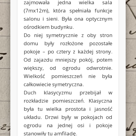
zajmowała jedna wielka sala
(7mx12m), która spełniała funkcje
salonu i sieni. Była ona optycznym
ośrodkiem budynku.
Do niej symetrycznie z oby stron
domu były rozłożone pozostałe
pokoje – po cztery z każdej strony.
Od zajazdu mniejszy pokój, potem
większy, od ogrodu odwrotnie.
Wielkość pomieszczeń nie była
całkowiecie symetryczna.
Duch klasycyzmu przebijał w
rozkładzie pomieszczeń. Klasyczna
była tu wielka prostota i jasność
układu. Drzwi były w pokojach od
ogrodu na jednej osi i pokoje
stanowiły tu amfiladę.