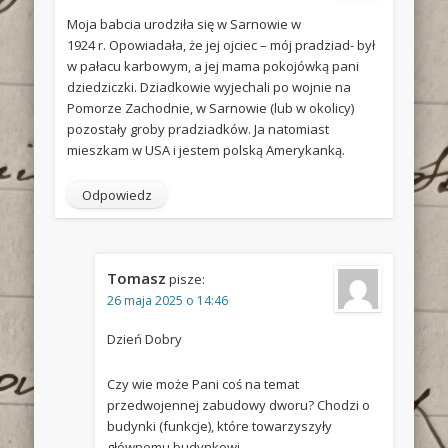
Moja babcia urodziła się w Sarnowie w
1924 r. Opowiadała, że jej ojciec – mój pradziad- był
w pałacu karbowym, a jej mama pokojówką pani
dziedziczki. Dziadkowie wyjechali po wojnie na
Pomorze Zachodnie, w Sarnowie (lub w okolicy)
pozostały groby pradziadków. Ja natomiast
mieszkam w USA i jestem polską Amerykanką.
Odpowiedz
Tomasz
pisze:
26 maja 2025 o 14:46
Dzień Dobry
Czy wie może Pani coś na temat
przedwojennej zabudowy dworu? Chodzi o
budynki (funkcje), które towarzyszyły
głównemu budynkowi.