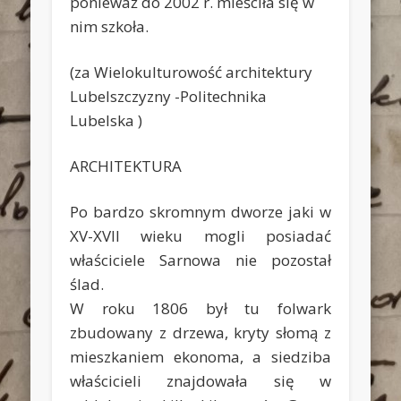
ponieważ do 2002 r. mieściła się w
nim szkoła.
(za Wielokulturowość architektury
Lubelszczyzny -Politechnika
Lubelska )
ARCHITEKTURA
Po bardzo skromnym dworze jaki w
XV-XVII wieku mogli posiadać
właściciele Sarnowa nie pozostał
ślad.
W roku 1806 był tu folwark
zbudowany z drzewa, kryty słomą z
mieszkaniem ekonoma, a siedziba
właścicieli znajdowała się w