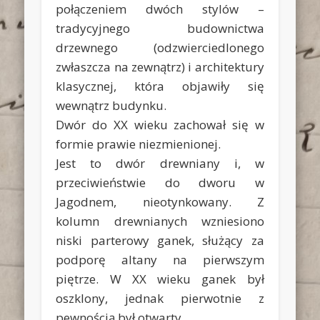
połączeniem dwóch stylów –
tradycyjnego budownictwa
drzewnego (odzwierciedlonego
zwłaszcza na zewnątrz) i architektury
klasycznej, która objawiły się
wewnątrz budynku.
Dwór do XX wieku zachował się w
formie prawie niezmienionej.
Jest to dwór drewniany i, w
przeciwieństwie do dworu w
Jagodnem, nieotynkowany. Z
kolumn drewnianych wzniesiono
niski parterowy ganek, służący za
podporę altany na pierwszym
piętrze. W XX wieku ganek był
oszklony, jednak pierwotnie z
pewnością był otwarty.