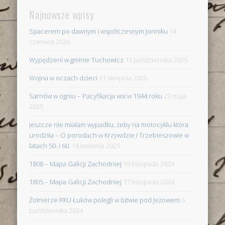
Najnowsze wpisy
Spacerem po dawnym i współczesnym Jonniku
14
czerwca 2026
Wypędzeni w gminie Tuchowicz
13 października 2025
Wojna w oczach dzieci
31 sierpnia 2025
Sarnów w ogniu – Pacyfikacja wsi w 1944 roku
23 maja
2025
Jeszcze nie miałam wypadku, żeby na motocyklu która
urodziła – O porodach w Krzywdzie i Trzebieszowie w
latach 50. i 60.
14 kwietnia 2025
1808 – Mapa Galicji Zachodniej
19 listopada 2024
1805 – Mapa Galicji Zachodniej
17 listopada 2024
Żołnierze RKU Łuków polegli w bitwie pod Jeżowem
6
października 2024