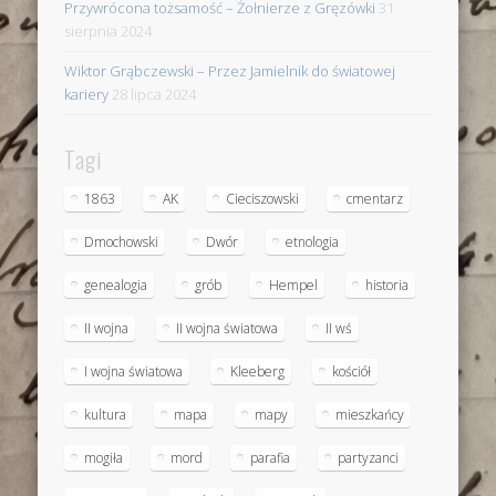
Przywrócona tożsamość – Żołnierze z Gręzówki
31
sierpnia 2024
Wiktor Grąbczewski – Przez Jamielnik do światowej
kariery
28 lipca 2024
Tagi
1863
AK
Cieciszowski
cmentarz
Dmochowski
Dwór
etnologia
genealogia
grób
Hempel
historia
II wojna
II wojna światowa
II wś
I wojna światowa
Kleeberg
kościół
kultura
mapa
mapy
mieszkańcy
mogiła
mord
parafia
partyzanci