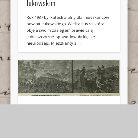
łukowskim
Rok 1937 był katastrofalny dla mieszkańców
powiatu łukowskiego. Wielka susza, która
objęła swoim zasięgiem prawie całą
Lubelszczyznę spowodowała klęskę
nieurodzaju. Mieszkańcy z …
Mieszkańcy powiatu
łukowskiego w wojnie
rosyjsko-japońskiej