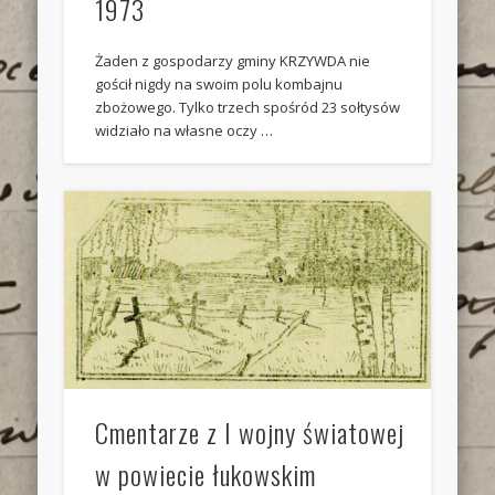
1973
Żaden z gospodarzy gminy KRZYWDA nie
gościł nigdy na swoim polu kombajnu
zbożowego. Tylko trzech spośród 23 sołtysów
widziało na własne oczy …
Cmentarze z I wojny światowej
w powiecie łukowskim