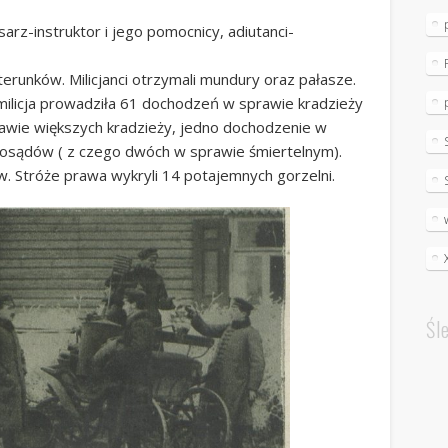
isarz-instruktor i jego pomocnicy, adiutanci-
terunków. Milicjanci otrzymali mundury oraz pałasze.
milicja prowadziła 61 dochodzeń w sprawie kradzieży
rawie większych kradzieży, jedno dochodzenie w
osądów ( z czego dwóch w sprawie śmiertelnym).
tw. Stróże prawa wykryli 14 potajemnych gorzelni.
Śl