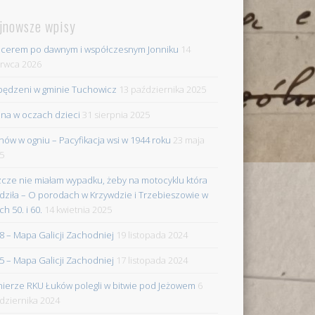
jnowsze wpisy
cerem po dawnym i współczesnym Jonniku
14
rwca 2026
ędzeni w gminie Tuchowicz
13 października 2025
na w oczach dzieci
31 sierpnia 2025
nów w ogniu – Pacyfikacja wsi w 1944 roku
23 maja
5
zcze nie miałam wypadku, żeby na motocyklu która
dziła – O porodach w Krzywdzie i Trzebieszowie w
ch 50. i 60.
14 kwietnia 2025
8 – Mapa Galicji Zachodniej
19 listopada 2024
5 – Mapa Galicji Zachodniej
17 listopada 2024
nierze RKU Łuków polegli w bitwie pod Jeżowem
6
dziernika 2024