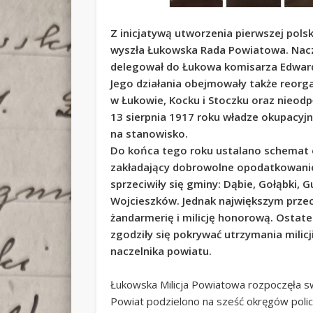
Z inicjatywą utworzenia pierwszej polsk
wyszła Łukowska Rada Powiatowa. Naczel
delegował do Łukowa komisarza Edward
Jego działania obejmowały także reorgani
w Łukowie, Kocku i Stoczku oraz nieodpł
13 sierpnia 1917 roku władze okupacy
na stanowisko.
Do końca tego roku ustalano schemat o
zakładający dobrowolne opodatkowani
sprzeciwiły się gminy: Dąbie, Gołąbki,
Wojcieszków. Jednak największym przeci
żandarmerię i milicję honorową. Ostat
zgodziły się pokrywać utrzymania milic
naczelnika powiatu.
Łukowska Milicja Powiatowa rozpoczęła sw
Powiat podzielono na sześć okręgów poli