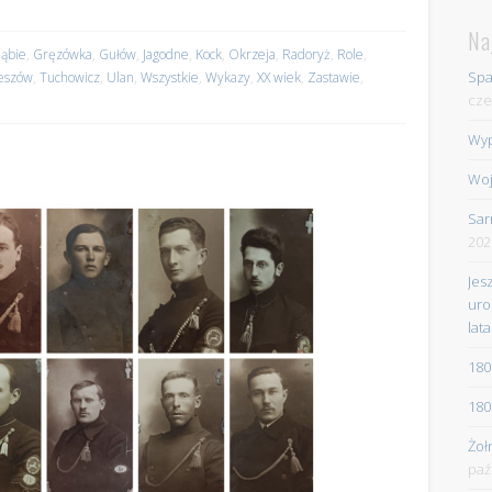
Na
ąbie
,
Gręzówka
,
Gułów
,
Jagodne
,
Kock
,
Okrzeja
,
Radoryż
,
Role
,
Spa
eszów
,
Tuchowicz
,
Ulan
,
Wszystkie
,
Wykazy
,
XX wiek
,
Zastawie
,
cze
Wyp
Woj
Sar
202
Jes
uro
lata
180
180
Żoł
paź