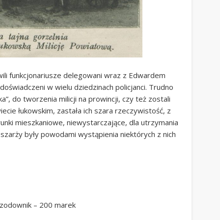
owili funkcjonariusze delegowani wraz z Edwardem
doświadczeni w wielu dziedzinach policjanci. Trudno
ka”, do tworzenia milicji na prowincji, czy też zostali
ecie łukowskim, zastała ich szara rzeczywistość, z
runki mieszkaniowe, niewystarczające, dla utrzymania
 szarży były powodami wystąpienia niektórych z nich
rzodownik – 200 marek