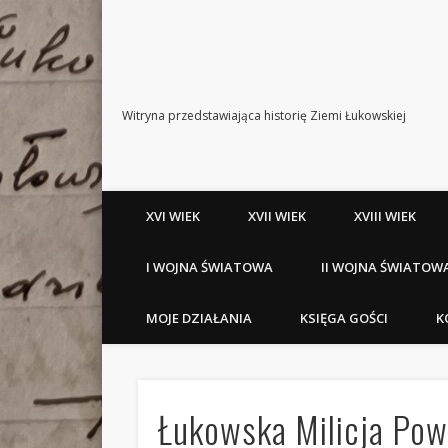
Witryna przedstawiająca historię Ziemi Łukowskiej
XVI WIEK
XVII WIEK
XVIII WIEK
I WOJNA ŚWIATOWA
II WOJNA ŚWIATOW
MOJE DZIAŁANIA
KSIĘGA GOŚCI
K
Łukowska Milicja Po