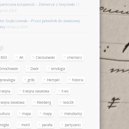
ywrócona tożsamość – Żołnierze z Gręzówki
31
rpnia 2024
tor Grąbczewski – Przez Jamielnik do światowej
iery
28 lipca 2024
gi
1863
AK
Cieciszowski
cmentarz
Dmochowski
Dwór
etnologia
genealogia
grób
Hempel
historia
II wojna
II wojna światowa
II wś
I wojna światowa
Kleeberg
kościół
kultura
mapa
mapy
mieszkańcy
mogiła
mord
parafia
partyzanci