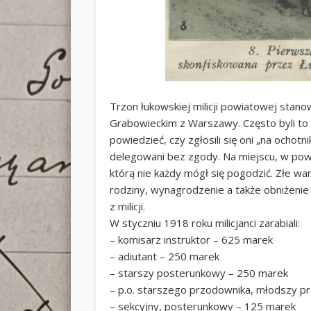
Trzon łukowskiej milicji powiatowej stan
Grabowieckim z Warszawy. Często byli to 
powiedzieć, czy zgłosili się oni „na ochotni
delegowani bez zgody. Na miejscu, w powi
którą nie każdy mógł się pogodzić. Złe wa
rodziny, wynagrodzenie a także obniżenie
z milicji.
W styczniu 1918 roku milicjanci zarabiali:
– komisarz instruktor – 625 marek
– adiutant – 250 marek
– starszy posterunkowy – 250 marek
– p.o. starszego przodownika, młodszy p
– sekcyjny, posterunkowy – 125 marek