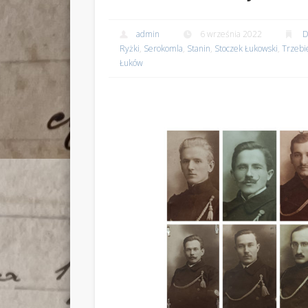
admin
6 września 2022
D
Ryżki
,
Serokomla
,
Stanin
,
Stoczek Łukowski
,
Trzebi
Łuków