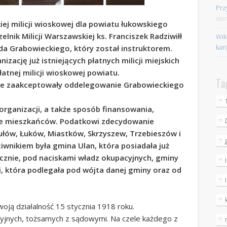
Prz
sie
iej milicji wioskowej dla powiatu łukowskiego
nik Milicji Warszawskiej ks. Franciszek Radziwiłł
Wik
kar
a Grabowieckiego, który został instruktorem.
zację już istniejących płatnych milicji miejskich
atnej milicji wioskowej powiatu.
Ta
jne zaakceptowały oddelegowanie Grabowieckiego
rganizacji, a także sposób finansowania,
e mieszkańców. Podatkowi zdecydowanie
 Gułów, Łuków, Miastków, Skrzyszew, Trzebieszów i
wnikiem była gmina Ulan, która posiadała już
ecznie, pod naciskami władz okupacyjnych, gminy
ji, która podlegała pod wójta danej gminy oraz od
oją działalność 15 stycznia 1918 roku.
cyjnych, tożsamych z sądowymi. Na czele każdego z