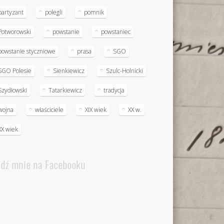
partyzant
polegli
pomnik
Potworowski
powstanie
powstaniec
powstanie styczniowe
prasa
SGO
SGO Polesie
Sienkiewicz
Szulc-Holnicki
Szydłowski
Tatarkiewicz
tradycja
wojna
właściciele
XIX wiek
XX w.
XX wiek
edź mnie na Facebooku