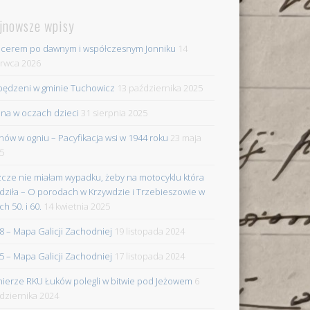
jnowsze wpisy
cerem po dawnym i współczesnym Jonniku
14
rwca 2026
ędzeni w gminie Tuchowicz
13 października 2025
na w oczach dzieci
31 sierpnia 2025
nów w ogniu – Pacyfikacja wsi w 1944 roku
23 maja
5
zcze nie miałam wypadku, żeby na motocyklu która
dziła – O porodach w Krzywdzie i Trzebieszowie w
ch 50. i 60.
14 kwietnia 2025
8 – Mapa Galicji Zachodniej
19 listopada 2024
5 – Mapa Galicji Zachodniej
17 listopada 2024
nierze RKU Łuków polegli w bitwie pod Jeżowem
6
dziernika 2024