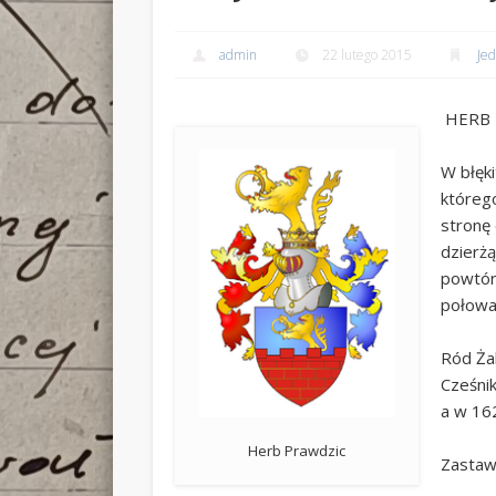
admin
22 lutego 2015
Je
HERB 
W błęk
którego
stronę 
dzierżą
powtór
połowa
Ród Ża
Cześnik
a w 162
Herb Prawdzic
Zastawi