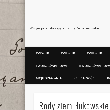
Witryna przedstawiająca historię Ziemi Łukowskiej
XVI WIEK
XVII WIEK
XVIII WIEK
I WOJNA ŚWIATOWA
II WOJNA ŚWIATOW
MOJE DZIAŁANIA
KSIĘGA GOŚCI
K
Rody ziemi łukowskie