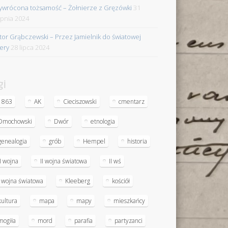
ywrócona tożsamość – Żołnierze z Gręzówki
31
rpnia 2024
tor Grąbczewski – Przez Jamielnik do światowej
iery
28 lipca 2024
gi
1863
AK
Cieciszowski
cmentarz
Dmochowski
Dwór
etnologia
genealogia
grób
Hempel
historia
II wojna
II wojna światowa
II wś
I wojna światowa
Kleeberg
kościół
kultura
mapa
mapy
mieszkańcy
mogiła
mord
parafia
partyzanci