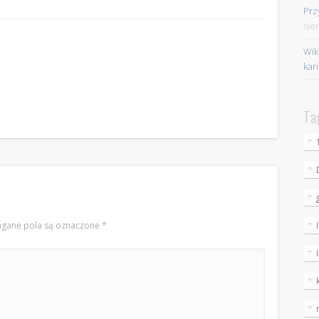
Prz
sie
Wik
kar
Ta
gane pola są oznaczone
*