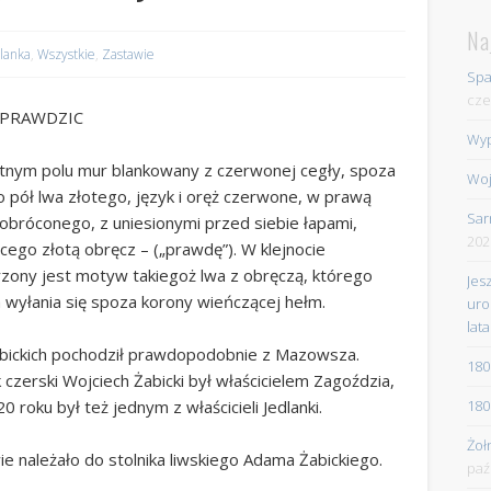
Na
dlanka
,
Wszystkie
,
Zastawie
Spa
cze
PRAWDZIC
Wyp
itnym polu mur blankowany z czerwonej cegły, spoza
Woj
 pół lwa złotego, język i oręż czerwone, w prawą
Sar
obróconego, z uniesionymi przed siebie łapami,
202
cego złotą obręcz – („prawdę”). W klejnocie
zony jest motyw takiegoż lwa z obręczą, którego
Jes
 wyłania się spoza korony wieńczącej hełm.
uro
lata
bickich pochodził prawdopodobnie z Mazowsza.
180
 czerski Wojciech Żabicki był właścicielem Zagoździa,
180
0 roku był też jednym z właścicieli Jedlanki.
Żoł
e należało do stolnika liwskiego Adama Żabickiego.
paź