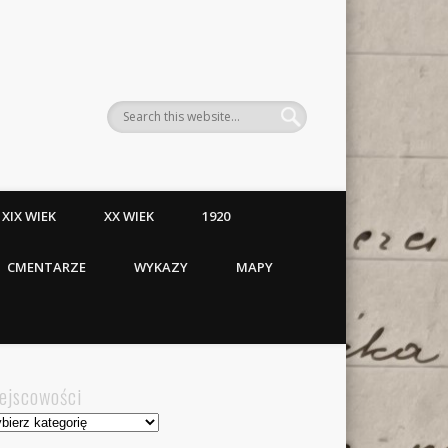
XIX WIEK
XX WIEK
1920
CMENTARZE
WYKAZY
MAPY
ejscowości
jscowości