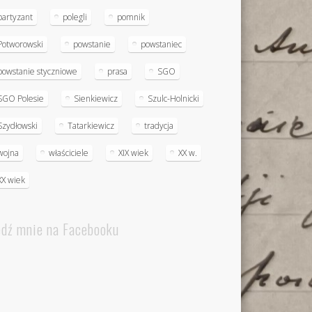
partyzant
polegli
pomnik
Potworowski
powstanie
powstaniec
powstanie styczniowe
prasa
SGO
SGO Polesie
Sienkiewicz
Szulc-Holnicki
Szydłowski
Tatarkiewicz
tradycja
wojna
właściciele
XIX wiek
XX w.
XX wiek
edź mnie na Facebooku