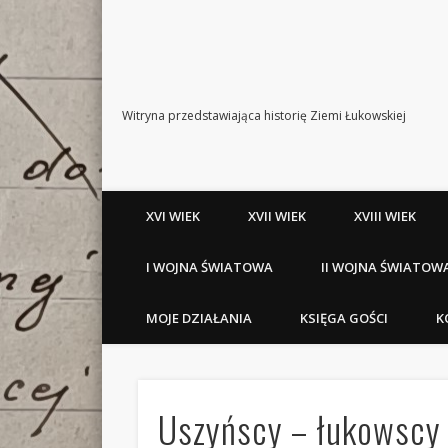
Witryna przedstawiająca historię Ziemi Łukowskiej
XVI WIEK
XVII WIEK
XVIII WIEK
I WOJNA ŚWIATOWA
II WOJNA ŚWIATOW
MOJE DZIAŁANIA
KSIĘGA GOŚCI
K
Uszyńscy – łukowscy 