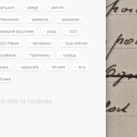
partyzant
polegli
pomnik
Potworowski
powstanie
powstaniec
powstanie styczniowe
prasa
SGO
SGO Polesie
Sienkiewicz
Szulc-Holnicki
Szydłowski
Tatarkiewicz
tradycja
wojna
właściciele
XIX wiek
XX w.
XX wiek
edź mnie na Facebooku