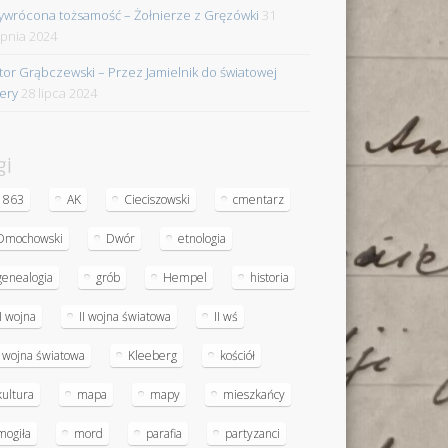
ywrócona tożsamość – Żołnierze z Gręzówki
31
rpnia 2024
tor Grąbczewski – Przez Jamielnik do światowej
iery
28 lipca 2024
gi
1863
AK
Cieciszowski
cmentarz
Dmochowski
Dwór
etnologia
genealogia
grób
Hempel
historia
II wojna
II wojna światowa
II wś
I wojna światowa
Kleeberg
kościół
kultura
mapa
mapy
mieszkańcy
mogiła
mord
parafia
partyzanci