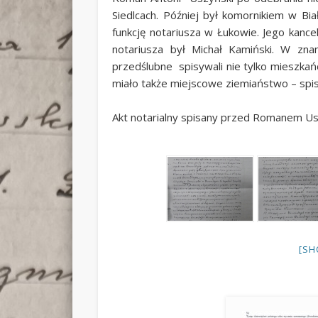
Siedlcach. Później był komornikiem w Bia
funkcję notariusza w Łukowie. Jego kanc
notariusza był Michał Kamiński. W znan
przedślubne spisywali nie tylko mieszkańc
miało także miejscowe ziemiaństwo – spis
Akt notarialny spisany przed Romanem U
[SH