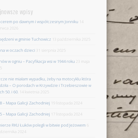
jnowsze wpisy
cerem po dawnym i współczesnym Jonniku
14
rwca 2026
ędzeni w gminie Tuchowicz
13 października 2025
na w oczach dzieci
31 sierpnia 2025
nów w ogniu – Pacyfikacja wsi w 1944 roku
23 maja
5
zcze nie miałam wypadku, żeby na motocyklu która
dziła – O porodach w Krzywdzie i Trzebieszowie w
ch 50. i 60.
14 kwietnia 2025
8 – Mapa Galicji Zachodniej
19 listopada 2024
5 – Mapa Galicji Zachodniej
17 listopada 2024
nierze RKU Łuków polegli w bitwie pod Jeżowem
6
dziernika 2024