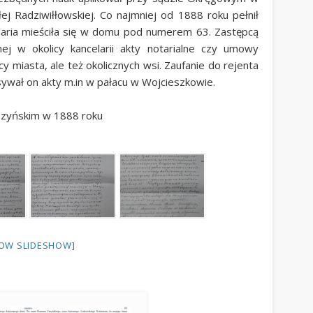
łej Radziwiłłowskiej. Co najmniej od 1888 roku pełnił
elaria mieściła się w domu pod numerem 63. Zastępcą
ej w okolicy kancelarii akty notarialne czy umowy
y miasta, ale też okolicznych wsi. Zaufanie do rejenta
ywał on akty m.in w pałacu w Wojcieszkowie.
szyńskim w 1888 roku
OW SLIDESHOW]