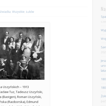
Na
dźwiadka
,
Wszystkie
,
Łuków
Spa
cze
Wyp
Woj
Sar
202
Jes
uro
lata
180
a Uszyńskich – 1913
180
Wacław Tuz, Tadeusz Uszyński,
Żoł
a (Bastgen), Roman Uszyński,
paź
ńska (Raciborska), Edmund