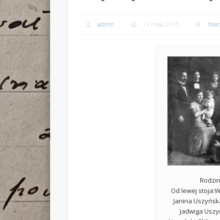
admin
13 maja 2015
Nie
Rodzin
Od lewej stoja:
Janina Uszyńsk
Jadwiga Uszy