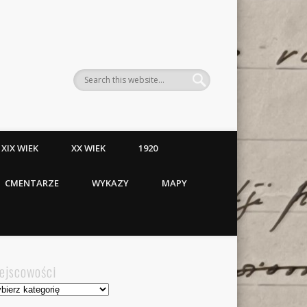
XIX WIEK
XX WIEK
1920
CMENTARZE
WYKAZY
MAPY
ejscowości
jscowości