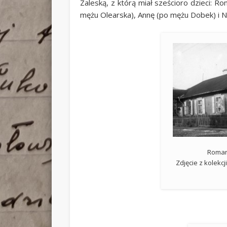
Zaleską, z którą miał sześcioro dzieci: R
mężu Olearska), Annę (po mężu Dobek) i N
Roman
Zdjęcie z kolekc