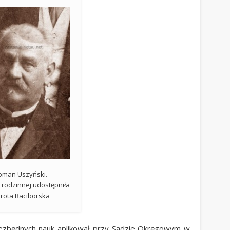
oman Uszyński.
i rodzinnej udostępniła
rota Raciborska
ezbędnych nauk aplikował przy Sądzie Okręgowym w