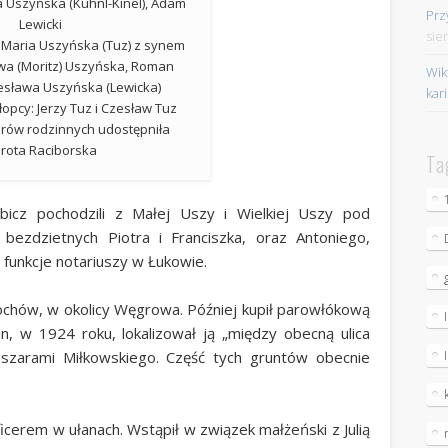
ta Uszyńska (Kühnl-Kinel), Adam
Prz
Lewicki
sie
 Maria Uszyńska (Tuz) z synem
wa (Moritz) Uszyńska, Roman
Wik
esława Uszyńska (Lewicka)
kar
łopcy: Jerzy Tuz i Czesław Tuz
orów rodzinnych udostępniła
rota Raciborska
Ta
bicz pochodzili z Małej Uszy i Wielkiej Uszy pod
bezdzietnych Piotra i Franciszka, oraz Antoniego,
i funkcje notariuszy w Łukowie.
tochów, w okolicy Węgrowa. Później kupił parowłókową
, w 1924 roku, lokalizował ją „między obecną ulica
szarami Miłkowskiego. Część tych gruntów obecnie
icerem w ułanach. Wstąpił w związek małżeński z Julią