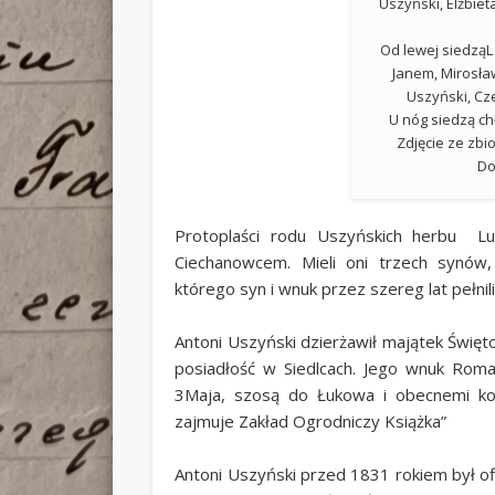
Uszyński, Elżbie
Od lewej siedząL
Janem, Mirosła
Uszyński, Cz
U nóg siedzą ch
Zdjęcie ze zbi
Do
Protoplaści rodu Uszyńskich herbu Lu
Ciechanowcem. Mieli oni trzech synów, 
którego syn i wnuk przez szereg lat pełnil
Antoni Uszyński dzierżawił majątek Świę
posiadłość w Siedlcach. Jego wnuk Roman
3Maja, szosą do Łukowa i obecnemi ko
zajmuje Zakład Ogrodniczy Książka”
Antoni Uszyński przed 1831 rokiem był of