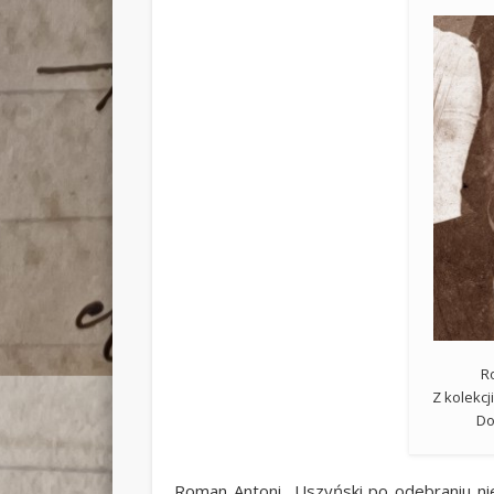
R
Z kolekcj
Do
Roman Antoni Uszyński po odebraniu ni