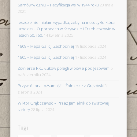
Sarnów w ogniu – Pacyfikacja wsi w 1944 roku
23 maja
2025
Jeszcze nie miałam wypadku, żeby na motocyklu która
urodziła – O porodach w Krzywdzie i Trzebieszowie w
latach 50. i 60.
14 kwietnia 2025
1808 – Mapa Galicji Zachodniej
19 listopada 2024
1805 – Mapa Galicji Zachodniej
17 listopada 2024
Żołnierze RKU Łuków polegli w bitwie pod Jeżowem
6
października 2024
Przywrócona tożsamość – Żołnierze z Gręzówki
31
sierpnia 2024
Wiktor Grąbczewski – Przez Jamielnik do światowej
kariery
28 lipca 2024
Tagi