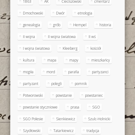
1863
AK
Cieciszowski
cmentarz
Dmochowski
Dwór
etnologia
genealogia
grób
Hempel
historia
II wojna
II wojna światowa
II wś
I wojna światowa
Kleeberg
kościół
kultura
mapa
mapy
mieszkańcy
mogiła
mord
parafia
partyzanci
partyzant
polegli
pomnik
Potworowski
powstanie
powstaniec
powstanie styczniowe
prasa
SGO
SGO Polesie
Sienkiewicz
Szulc-Holnicki
Szydłowski
Tatarkiewicz
tradycja