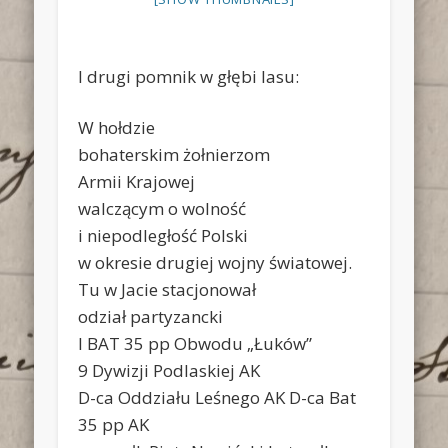
I drugi pomnik w głębi lasu:
W hołdzie
bohaterskim żołnierzom
Armii Krajowej
walczącym o wolność
i niepodległość Polski
w okresie drugiej wojny światowej.
Tu w Jacie stacjonował
odział partyzancki
I BAT 35 pp Obwodu „Łuków”
9 Dywizji Podlaskiej AK
D-ca Oddziału Leśnego AK D-ca Bat
35 pp AK