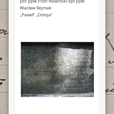
por ppłk Piotr Nowiński kpt ppłk
Wacław Rejmak
„Paweł” „Ostoja”