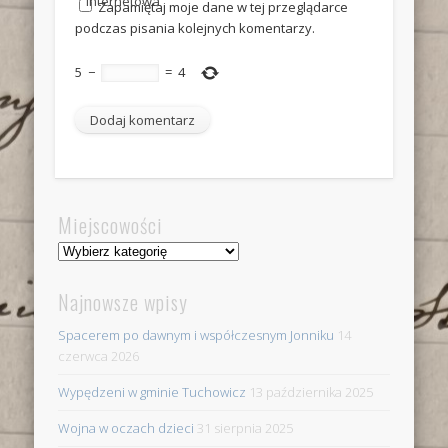
internetowa
Zapamiętaj moje dane w tej przeglądarce
podczas pisania kolejnych komentarzy.
5
−
=
4
Miejscowości
Miejscowości
Najnowsze wpisy
Spacerem po dawnym i współczesnym Jonniku
14
czerwca 2026
Wypędzeni w gminie Tuchowicz
13 października 2025
Wojna w oczach dzieci
31 sierpnia 2025