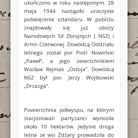
ukończono w roku następonym. 28
maja 1944 nastąpiło uroczyste
poświęcenie sztandaru. W pobliżu
znajdowały się już obozy
Narodowych Sił Zbrojnych ( NSZ) i
Armii Czerwonej. Dowódcą Oddziału
leśnego został por Piotr Nowiński
„Paweł”, a jego zwierzchnikiem
Wacław Rejmak „Ostoja”. Dowódcą
NSZ był por. Jerzy Wojtkowski
„Drzazga”.
Powierzchnia półwyspu, na którym
stacjonowali partyzanci wynosiła
około 10 hektarów. Jedynie droga
leśna ze wsi Żdżary prowadziła do