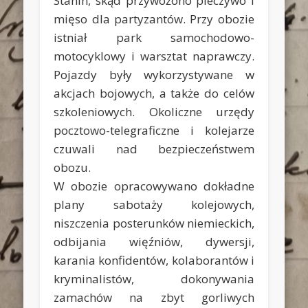
Stanin, skąd przywożono pieczywo i
mięso dla partyzantów. Przy obozie
istniał park samochodowo-
motocyklowy i warsztat naprawczy.
Pojazdy były wykorzystywane w
akcjach bojowych, a także do celów
szkoleniowych. Okoliczne urzędy
pocztowo-telegraficzne i kolejarze
czuwali nad bezpieczeństwem
obozu.
W obozie opracowywano dokładne
plany sabotaży kolejowych,
niszczenia posterunków niemieckich,
odbijania więźniów, dywersji,
karania konfidentów, kolaborantów i
kryminalistów, dokonywania
zamachów na zbyt gorliwych