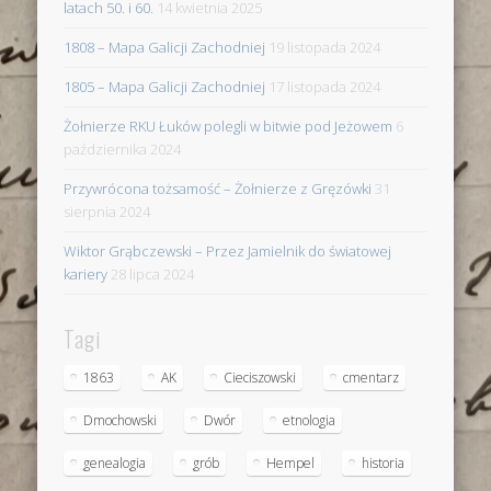
latach 50. i 60.
14 kwietnia 2025
1808 – Mapa Galicji Zachodniej
19 listopada 2024
1805 – Mapa Galicji Zachodniej
17 listopada 2024
Żołnierze RKU Łuków polegli w bitwie pod Jeżowem
6
października 2024
Przywrócona tożsamość – Żołnierze z Gręzówki
31
sierpnia 2024
Wiktor Grąbczewski – Przez Jamielnik do światowej
kariery
28 lipca 2024
Tagi
1863
AK
Cieciszowski
cmentarz
Dmochowski
Dwór
etnologia
genealogia
grób
Hempel
historia