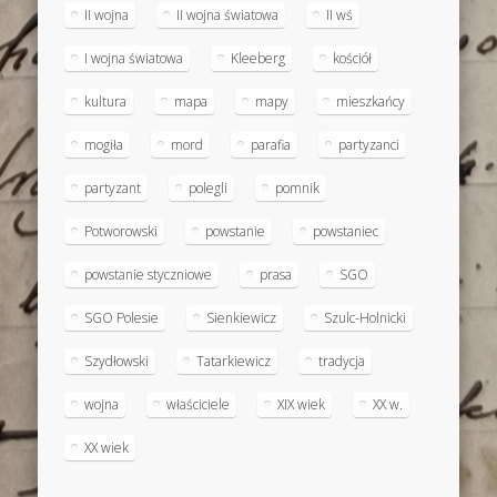
II wojna
II wojna światowa
II wś
I wojna światowa
Kleeberg
kościół
kultura
mapa
mapy
mieszkańcy
mogiła
mord
parafia
partyzanci
partyzant
polegli
pomnik
Potworowski
powstanie
powstaniec
powstanie styczniowe
prasa
SGO
SGO Polesie
Sienkiewicz
Szulc-Holnicki
Szydłowski
Tatarkiewicz
tradycja
wojna
właściciele
XIX wiek
XX w.
XX wiek