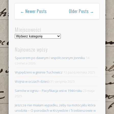
← Newer Posts
Older Posts →
Miejscowości
Miejscowości
Najnowsze wpisy
Spacerem po dawnym i współczesnym Jonniku
14
czerwca 2026
Wypędzeni w gminie Tuchowicz
13 października 2025
Wojna w oczach dzieci
31 sierpnia 2025
Sarnów w ogniu – Pacyfikacja wsi w 1944 roku
23 maja
2025
Jeszcze nie miałam wypadku, żeby na motocyklu która
urodziła – O porodach w Krzywdzie i Trzebieszowie w