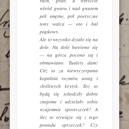
ruch, gwar, a wreszcie
wśród gwaru i nad gwarem
pół smętne, pół poetyczne
tony walca — oto i bal
piątkowy.
Ale to wszystko działo się na
dole. Na dole bawiono się
— na górze pocono się i
obmawiano. Tualety dam!
Cóż to za niewyczerpana
kopalnia rozmów, uwag i
złośliwych krytyk. Toż to
będą się schodziły dobre
znajome i udzielały sobie
wzajemnie spostrzeżeń? A
ileż to wywiąże się z tego
powodu sprzeczek? Czy