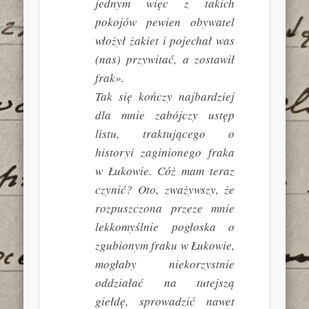
jednym więc z takich
pokojów pewien obywatel
włożył żakiet i pojechał was
(nas) przywitać, a zostawił
frak».
Tak się kończy najbardziej
dla mnie zabójczy ustęp
listu, traktującego o
historyi zaginionego fraka
w Łukowie. Cóż mam teraz
czynić? Oto, zważywszy, że
rozpuszczona przeze mnie
lekkomyślnie pogłoska o
zgubionym fraku w Łukowie,
mogłaby niekorzystnie
oddziałać na tutejszą
giełdę, sprowadzić nawet