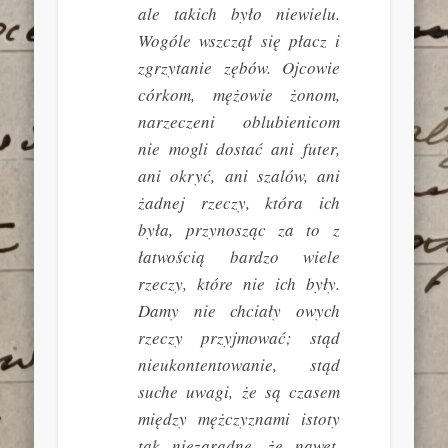
ale takich było niewielu.
Wogóle wszczął się płacz i
zgrzytanie zębów. Ojcowie
córkom, mężowie żonom,
narzeczeni oblubienicom
nie mogli dostać ani futer,
ani okryć, ani szalów, ani
żadnej rzeczy, która ich
była, przynosząc za to z
łatwością bardzo wiele
rzeczy, które nie ich były.
Damy nie chciały owych
rzeczy przyjmować; stąd
nieukontentowanie, stąd
suche uwagi, że są czasem
między mężczyznami istoty
tak niezaradne, że nawet,