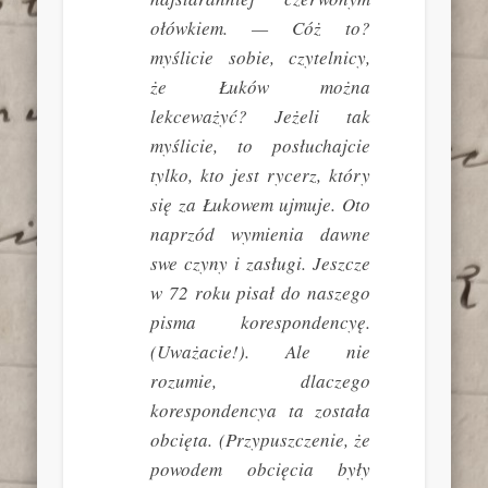
ołówkiem. — Cóż to?
myślicie sobie, czytelnicy,
że Łuków można
lekceważyć? Jeżeli tak
myślicie, to posłuchajcie
tylko, kto jest rycerz, który
się za Łukowem ujmuje. Oto
naprzód wymienia dawne
swe czyny i zasługi. Jeszcze
w 72 roku pisał do naszego
pisma korespondencyę.
(Uważacie!). Ale nie
rozumie, dlaczego
korespondencya ta została
obcięta. (Przypuszczenie, że
powodem obcięcia były