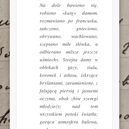
Na dole bawiono się,
robiono «kurę» damom,
rozmawiano po francusku,
tańczono, gnieciono,
obrywano, wachlowano,
szeptano miłe słówka, a
odbierano milsze jeszcze
uśmiechy. Strojne damy w
obłokach gazy, tiulu,
koronek i atłasu, iskrzące
brylantami, zarumienione, z
falującą piersią i jasnemi
oczyma, obok zbite szeregi
młodzieży; nad tem
wszystkiem potoki światła;
gorąca atmosfera balowa,