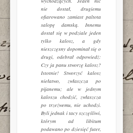
wychodzących. Jeden nic
nie dostał, drugiemu
ofiarowano zamiast paltota
salopę damską. Innemu
dostał się w podziale jeden
tylko kalosz, a gdy
nieszczęsny dopominał się o
drugi, odebrał odpowiedź:
Czy ja panu stworzę kalosz?
Istotnie! Stworzyć kalosz
niełatwo, zwłaszcza po
pijanemu; ale w jednym
kaloszu chodzić, zwłaszcza
po trzeźwemu, nie uchodzi.
Byli jednak i tacy szczęśliwi,
którym
ad libitum
podawano po dziesięć futer,