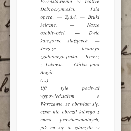
Przedstawienia w teatrze
Dobroczynności. — Psia
opera. — Żydzi. — Bruki
żelazne. — Nasze
osobliwości. — Dwie
kategorye służących. —
Jeszcze historya
zgubionego fraka. — Rycerz
z Łukowa. — Córka pani
Angôt.
(…)
Uf! tyle pochwał
wypowiedziałem o
Warszawie, że obawiam się,
czym nie obraził którego z
miast prowincyonalnych,
jak mi się to zdarzyło w