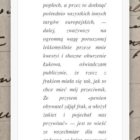
popłoch, a przez to dotknąć
pośrednio wszystkich innych
targów europejskich, —
dalej, zważywszy na
ogromną wagę poruszonej
lekkomyślnie przeze mnie
kwestyi i słuszne oburzenie
Łukowa, oświadczam
publicznie, że rzecz z
frakiem miała się tak, jak to
chce mieć mój przeciwnik.
Że przytem «pewien
obywatel zdjął frak, a włożył
żakiet i pojechał nas
przywitać» — jest to wieść
ze wszechmiar dla nas
radosna, za którą rycerzowi