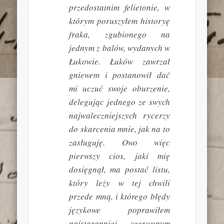
przedostatnim felietonie, w
którym poruszyłem historyę
fraka, zgubionego na
jednym z balów, wydanych w
Łukowie. Łuków zawrzał
gniewem i postanowił dać
mi uczuć swoje oburzenie,
delegując jednego ze swych
najwaleczniejszych rycerzy
do skarcenia mnie, jak na to
zasługuję. Owo więc
pierwszy cios, jaki mię
dosięgnął, ma postać listu,
który leży w tej chwili
przede mną, i którego błędy
językowe poprawiłem
najstaranniej czerwonym