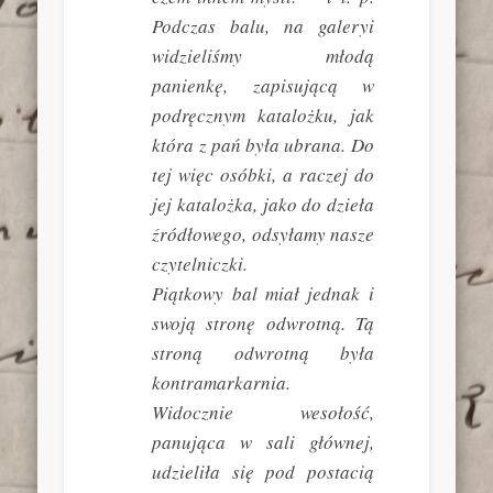
Podczas balu, na galeryi
widzieliśmy młodą
panienkę, zapisującą w
podręcznym katalożku, jak
która z pań była ubrana. Do
tej więc osóbki, a raczej do
jej katalożka, jako do dzieła
źródłowego, odsyłamy nasze
czytelniczki.
Piątkowy bal miał jednak i
swoją stronę odwrotną. Tą
stroną odwrotną była
kontramarkarnia.
Widocznie wesołość,
panująca w sali głównej,
udzieliła się pod postacią