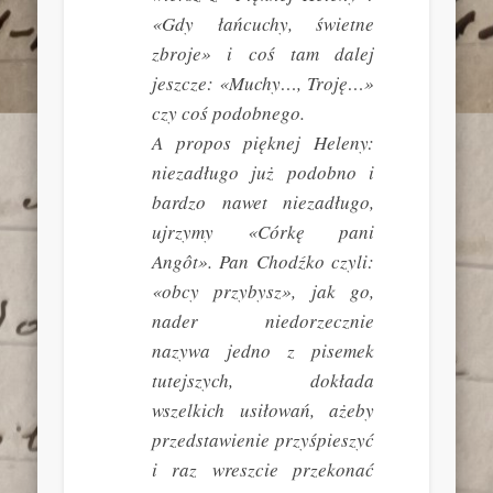
«Gdy łańcuchy, świetne
zbroje» i coś tam dalej
jeszcze: «Muchy…, Troję…»
czy coś podobnego.
A propos pięknej Heleny:
niezadługo już podobno i
bardzo nawet niezadługo,
ujrzymy «Córkę pani
Angôt». Pan Chodźko czyli:
«obcy przybysz», jak go,
nader niedorzecznie
nazywa jedno z pisemek
tutejszych, dokłada
wszelkich usiłowań, ażeby
przedstawienie przyśpieszyć
i raz wreszcie przekonać