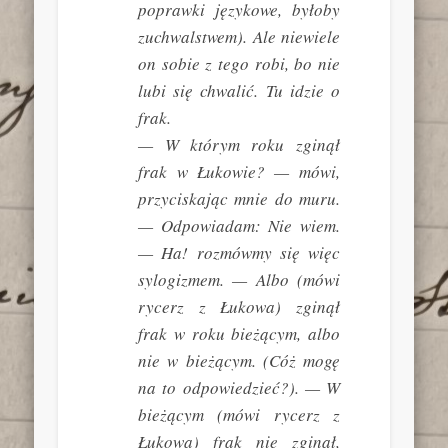
poprawki językowe, byłoby
zuchwalstwem). Ale niewiele
on sobie z tego robi, bo nie
lubi się chwalić. Tu idzie o
frak.
— W którym roku zginął
frak w Łukowie? — mówi,
przyciskając mnie do muru.
— Odpowiadam: Nie wiem.
— Ha! rozmówmy się więc
sylogizmem. — Albo (mówi
rycerz z Łukowa) zginął
frak w roku bieżącym, albo
nie w bieżącym. (Cóż mogę
na to odpowiedzieć?). — W
bieżącym (mówi rycerz z
Łukowa) frak nie zginął,