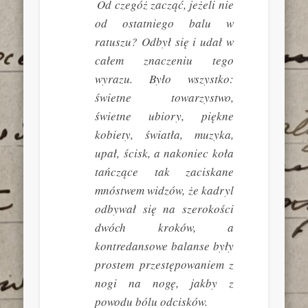
Od czegóż zacząć, jeżeli nie
od ostatniego balu w
ratuszu? Odbył się i udał w
całem znaczeniu tego
wyrazu. Było wszystko:
świetne towarzystwo,
świetne ubiory, piękne
kobiety, światła, muzyka,
upał, ścisk, a nakoniec koła
tańczące tak zaciskane
mnóstwem widzów, że kadryl
odbywał się na szerokości
dwóch kroków, a
kontredansowe balanse były
prostem przestępowaniem z
nogi na nogę, jakby z
powodu bólu odcisków.