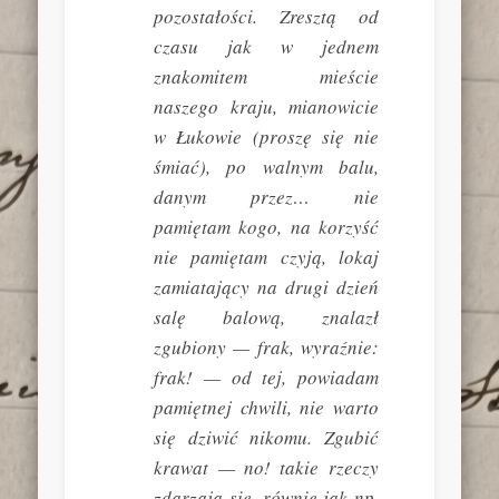
pozostałości. Zresztą od
czasu jak w jednem
znakomitem mieście
naszego kraju, mianowicie
w Łukowie (proszę się nie
śmiać), po walnym balu,
danym przez… nie
pamiętam kogo, na korzyść
nie pamiętam czyją, lokaj
zamiatający na drugi dzień
salę balową, znalazł
zgubiony — frak, wyraźnie:
frak! — od tej, powiadam
pamiętnej chwili, nie warto
się dziwić nikomu. Zgubić
krawat — no! takie rzeczy
zdarzają się, równie jak np.