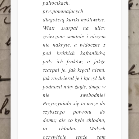
paltocikach,
przypominających
długością kurtki myśliwskie.
Wiatr szarpał na ulicy
zwieszone smutnie i niczem
nie nakryte, a widoczne z
pod krótkich kaftaników,
poły ich fraków; o jakże
szarpał je, jak kręcił niemi,
jak rozdzierał je i łączył lub
podnosił niby żagle, dmąc w
nie swobodnie!
Przyczyniało się to może do
szybszego powrotu do
domu; ale co było chłodno,
to chłodno. Małych
oczywiście tenże sam