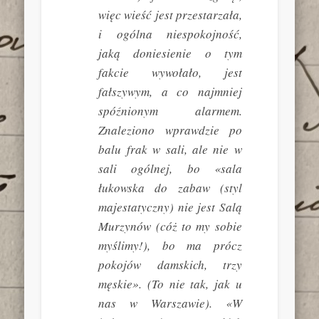
więc wieść jest przestarzała,
i ogólna niespokojność,
jaką doniesienie o tym
fakcie wywołało, jest
fałszywym, a co najmniej
spóźnionym alarmem.
Znaleziono wprawdzie po
balu frak w sali, ale nie w
sali ogólnej, bo «sala
łukowska do zabaw (styl
majestatyczny) nie jest Salą
Murzynów (cóż to my sobie
myślimy!), bo ma prócz
pokojów damskich, trzy
męskie». (To nie tak, jak u
nas w Warszawie). «W