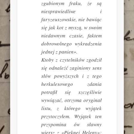
zgubionym fraku, że są
niesprawiedliwe i
faryzeuszowskie, nie bawiąc
się jak kot z myszą, w swoim
niedawnym czasie, faktem
dobrowolnego wykradzenia
jednej z panien».
Ktoby z czytelników zgodził
się odnaleźć zaginiony sens
słów powyższych i z tego
herkulesowego zdania
potrafił się szczęśliwie
wywiązać, otrzyma oryginał
listu, z którego wyjątek
przytoczyłem. Wyjątek ten
przypomina ów sławny
wiersz z «Pięknej Heleny»: