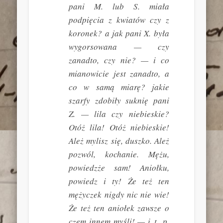
pani M. lub S. miała
podpięcia z kwiatów czy z
koronek? a jak pani X. była
wygorsowana — czy
zanadto, czy nie? — i co
mianowicie jest zanadto, a
co w samą miarę? jakie
szarfy zdobiły suknię pani
Z. — lila czy niebieskie?
Otóż lila! Otóż niebieskie!
Ależ mylisz się, duszko. Ależ
pozwól, kochanie. Mężu,
powiedzże sam! Aniołku,
powiedz i ty! Że też ten
mężyczek nigdy nic nie wie!
Że też ten aniołek zawsze o
czem innem myśli! — i t. p.