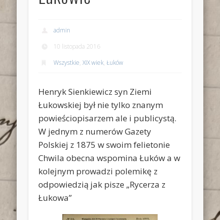
admin
10 listopada 2016
Wszystkie
,
XIX wiek
,
Łuków
Henryk Sienkiewicz syn Ziemi
Łukowskiej był nie tylko znanym
powieściopisarzem ale i publicystą.
W jednym z numerów Gazety
Polskiej z 1875 w swoim felietonie
Chwila obecna wspomina Łuków a w
kolejnym prowadzi polemikę z
odpowiedzią jak pisze „Rycerza z
Łukowa”