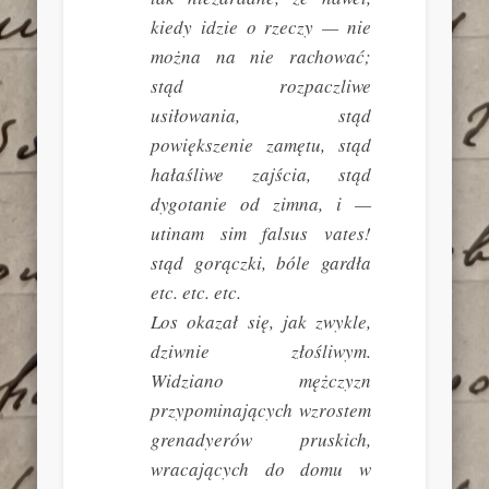
kiedy idzie o rzeczy — nie
można na nie rachować;
stąd rozpaczliwe
usiłowania, stąd
powiększenie zamętu, stąd
hałaśliwe zajścia, stąd
dygotanie od zimna, i —
utinam sim falsus vates!
stąd gorączki, bóle gardła
etc. etc. etc.
Los okazał się, jak zwykle,
dziwnie złośliwym.
Widziano mężczyzn
przypominających wzrostem
grenadyerów pruskich,
wracających do domu w