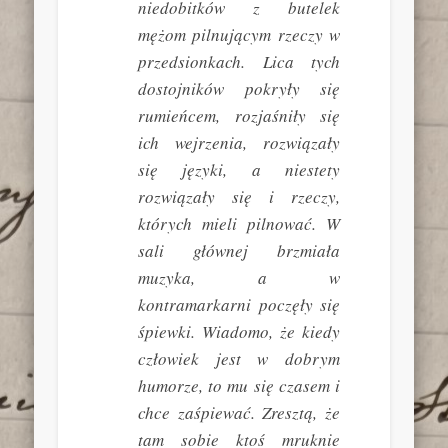
niedobitków z butelek
mężom pilnującym rzeczy w
przedsionkach. Lica tych
dostojników pokryły się
rumieńcem, rozjaśniły się
ich wejrzenia, rozwiązały
się języki, a niestety
rozwiązały się i rzeczy,
których mieli pilnować. W
sali głównej brzmiała
muzyka, a w
kontramarkarni poczęły się
śpiewki. Wiadomo, że kiedy
człowiek jest w dobrym
humorze, to mu się czasem i
chce zaśpiewać. Zresztą, że
tam sobie ktoś mruknie