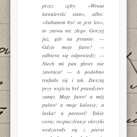
przez zęby: «Wiwat
kawalerski stan», albo:
«Sułtanem być to jest los»,
to znowu nic złego. Gorzej
już, gdy na pytanie: —
Gdzie moje futro? —
odbiera się odpowiedź: —
Niech mi pan głowy nie
zawraca! — A podobno
trafiało się i tak. Zresztą
przy wyjściu był prawdziwy
zamęt. Moje futro! a mój
paltot! a moje kalosze; a
laska! a parasol! Takie
coraz rozpaczliwsze okrzyki
wydzierały się z piersi