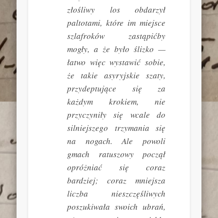
złośliwy los obdarzył
paltotami, które im miejsce
szlafroków zastąpićby
mogły, a że było ślizko —
łatwo więc wystawić sobie,
że takie asyryjskie szaty,
przydeptujące się za
każdym krokiem, nie
przyczyniły się wcale do
silniejszego trzymania się
na nogach. Ale powoli
gmach ratuszowy począł
opróżniać się coraz
bardziej; coraz mniejsza
liczba nieszczęśliwych
poszukiwała swoich ubrań,