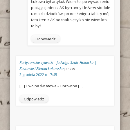
Łukowa był artykuł. Wiem że, po wysadzeniu
pociągu jeden z AK był ranny i leżał w stodole
u moich dziadków, po odsłonięciu tablicy mój
tata i ten z AK poznali się tylko nie wiem kto
to był.
Odpowiedz
Partyzanckie sylwetki – Jadwiga Szulc Holnicka |
Zastawie i Ziemia Łukowska
pisze:
3 grudnia 2022 o 17:45
[…] II wojna światowa – Borowina […]
Odpowiedz