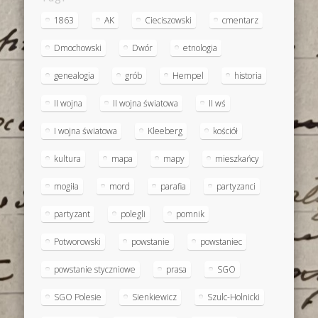
1863
AK
Cieciszowski
cmentarz
Dmochowski
Dwór
etnologia
genealogia
grób
Hempel
historia
II wojna
II wojna światowa
II wś
I wojna światowa
Kleeberg
kościół
kultura
mapa
mapy
mieszkańcy
mogiła
mord
parafia
partyzanci
partyzant
polegli
pomnik
Potworowski
powstanie
powstaniec
powstanie styczniowe
prasa
SGO
SGO Polesie
Sienkiewicz
Szulc-Holnicki