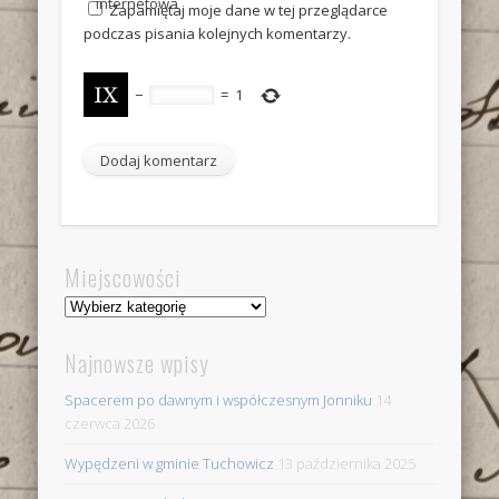
internetowa
Zapamiętaj moje dane w tej przeglądarce
podczas pisania kolejnych komentarzy.
−
=
1
Miejscowości
Miejscowości
Najnowsze wpisy
Spacerem po dawnym i współczesnym Jonniku
14
czerwca 2026
Wypędzeni w gminie Tuchowicz
13 października 2025