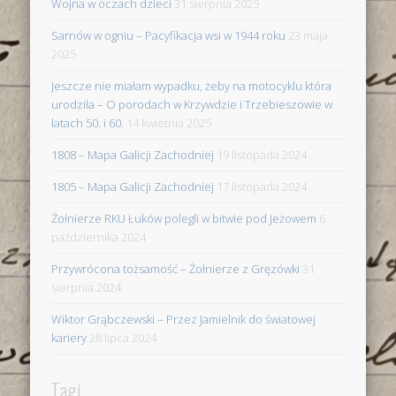
Wojna w oczach dzieci
31 sierpnia 2025
Sarnów w ogniu – Pacyfikacja wsi w 1944 roku
23 maja
2025
Jeszcze nie miałam wypadku, żeby na motocyklu która
urodziła – O porodach w Krzywdzie i Trzebieszowie w
latach 50. i 60.
14 kwietnia 2025
1808 – Mapa Galicji Zachodniej
19 listopada 2024
1805 – Mapa Galicji Zachodniej
17 listopada 2024
Żołnierze RKU Łuków polegli w bitwie pod Jeżowem
6
października 2024
Przywrócona tożsamość – Żołnierze z Gręzówki
31
sierpnia 2024
Wiktor Grąbczewski – Przez Jamielnik do światowej
kariery
28 lipca 2024
Tagi