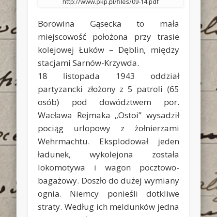
http://www.pkp.pl/files/09-14.pdf
Borowina Gąsecka to mała
miejscowość położona przy trasie
kolejowej Łuków – Dęblin, między
stacjami Sarnów-Krzywda.
18 listopada 1943 oddział
partyzancki złożony z 5 patroli (65
osób) pod dowództwem por.
Wacława Rejmaka „Ostoi” wysadził
pociąg urlopowy z żołnierzami
Wehrmachtu. Eksplodował jeden
ładunek, wykolejona została
lokomotywa i wagon pocztowo-
bagażowy. Doszło do dużej wymiany
ognia. Niemcy ponieśli dotkliwe
straty. Według ich meldunków jedna