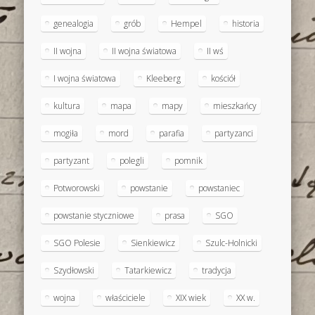
genealogia
grób
Hempel
historia
II wojna
II wojna światowa
II wś
I wojna światowa
Kleeberg
kościół
kultura
mapa
mapy
mieszkańcy
mogiła
mord
parafia
partyzanci
partyzant
polegli
pomnik
Potworowski
powstanie
powstaniec
powstanie styczniowe
prasa
SGO
SGO Polesie
Sienkiewicz
Szulc-Holnicki
Szydłowski
Tatarkiewicz
tradycja
wojna
właściciele
XIX wiek
XX w.