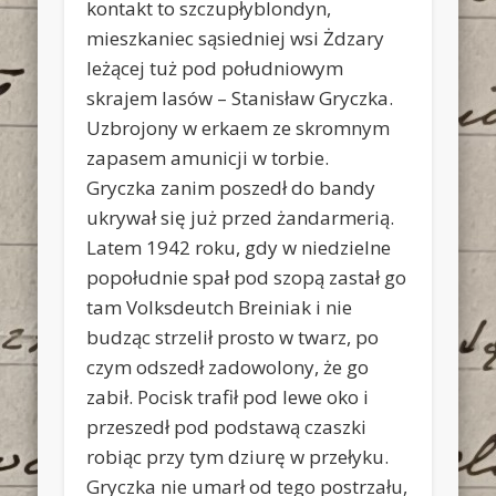
kontakt to szczupłyblondyn,
mieszkaniec sąsiedniej wsi Żdzary
leżącej tuż pod południowym
skrajem lasów – Stanisław Gryczka.
Uzbrojony w erkaem ze skromnym
zapasem amunicji w torbie.
Gryczka zanim poszedł do bandy
ukrywał się już przed żandarmerią.
Latem 1942 roku, gdy w niedzielne
popołudnie spał pod szopą zastał go
tam Volksdeutch Breiniak i nie
budząc strzelił prosto w twarz, po
czym odszedł zadowolony, że go
zabił. Pocisk trafił pod lewe oko i
przeszedł pod podstawą czaszki
robiąc przy tym dziurę w przełyku.
Gryczka nie umarł od tego postrzału,