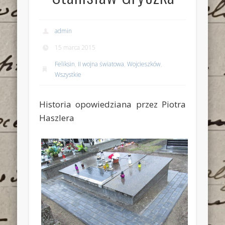
admin
15 marca 2015
Feliksin
,
II wojna światowa
,
Wojcieszków
,
Wszystkie
Historia opowiedziana przez Piotra
Haszlera