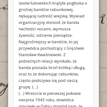
lasów łukowskich krążyła pogłoska o
groźnej bandzie rabunkowej,
nękającej ludność wiejską. Wywiad
organizacyjny donosił, że banda
nachodzi nocami, wymusza
żywność, odzienie pieniądze.
Najgroźniejszy w bandzie, to jej
przywódca pochodzący z Gręzówki
Stanisław Kwaśniewski. Z
pobieżnych relacji wynikało, że
banda posiada broń krótką i długą,
oraz to że dokonując rabunków,
często podszywa się pod naszą
grupę. (…)
(…) Wreszcie w pierwszej połowie
sierpnia 1943 roku, dowódca
placówki w Dąbiu doniósł nam, że