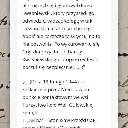
ale męczył się i głodował długo.
Kwaśniewski, który przyszedł go
odwiedzić, widząc kolegę w tak
ciężkim stanie z litości chciał go
dobić ale narzeczona Gryczki na to
nie pozwoliła. Po wykurowaniu się
Gryczka przystał do bandy
Kwaśniewskiego i dopiero w lesie
poczuł się bezpieczniej. (…)”
„(…)Dnia 13 lutego 1944 r. –
zaskoczeni przez Niemców na
punkcie kontaktowym we wsi
Turzystwo koło Woli Gułowskiej
zginęli:
1. „Skiba” – Stanisław Przeździak,
sołtys z Klimek k/Gręzówki