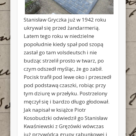
Stanisław Gryczka już w 1942 roku
ukrywał się przed żandarmerią.
Latem tego roku w niedzielne
popołudnie kiedy spał pod szopą
zastał go tam volsdeutsch i nie
budząc strzelił prosto w twarz, po
czym odszedł myśląc, że go zabił.
Pocisk trafił pod lewe oko i przeszedł
pod podstawą czaszki, robiąc przy
tym dziurę w przełyku. Postrzelony
męczył się i bardzo długo głodował.
Jak napisał w książce Piotr
Kosobudzki odwiedził go Stanisław
Kwaśniewski z Gręzówki wówczas
już przywódca grupy rabunkowej i