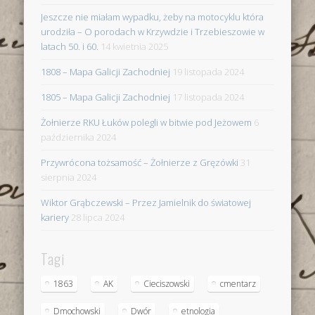
Jeszcze nie miałam wypadku, żeby na motocyklu która
urodziła – O porodach w Krzywdzie i Trzebieszowie w
latach 50. i 60.
14 kwietnia 2025
1808 – Mapa Galicji Zachodniej
19 listopada 2024
1805 – Mapa Galicji Zachodniej
17 listopada 2024
Żołnierze RKU Łuków polegli w bitwie pod Jeżowem
6
października 2024
Przywrócona tożsamość – Żołnierze z Gręzówki
31
sierpnia 2024
Wiktor Grąbczewski – Przez Jamielnik do światowej
kariery
28 lipca 2024
Tagi
1863
AK
Cieciszowski
cmentarz
Dmochowski
Dwór
etnologia