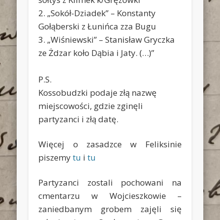
2. „Sokół-Dziadek” – Konstanty
Gołąberski z Łunińca zza Bugu
3. „Wiśniewski” – Stanisław Gryczka
ze Żdzar koło Dąbia i Jaty. (…)”
P.S.
Kossobudzki podaje złą nazwę
miejscowości, gdzie zginęli
partyzanci i złą datę.
Więcej o zasadzce w Feliksinie
piszemy
tu
i
tu
Partyzanci zostali pochowani na
cmentarzu w Wojcieszkowie –
zaniedbanym grobem zajęli się