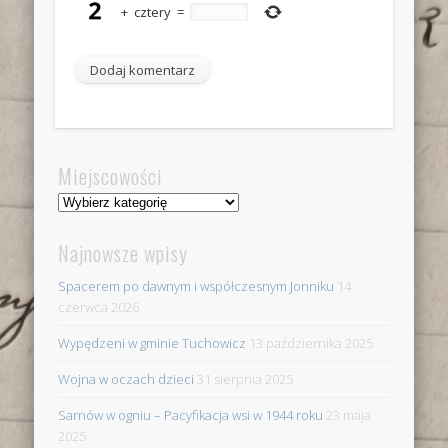
+
cztery
=
Miejscowości
Miejscowości
Najnowsze wpisy
Spacerem po dawnym i współczesnym Jonniku
14
czerwca 2026
Wypędzeni w gminie Tuchowicz
13 października 2025
Wojna w oczach dzieci
31 sierpnia 2025
Sarnów w ogniu – Pacyfikacja wsi w 1944 roku
23 maja
2025