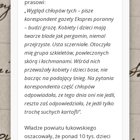
prasowi:
„Wygląd chłopów tych – pisze
korespondent gazety Ekspres poranny
– budzi grozę. Kobiety i dzieci mają
twarze blade jak pergamin, niemal
przejrzyste. Usta sczerniałe. Otoczyła
mię grupa szkieletów, powleczonych
skórą i łachmanami. Wśród nich
przeważały kobiety i dzieci bose, nie
bacząc na padający śnieg. Na pytania
korespondenta część chłopów
odpowiadała, ze tego dnia oni nie jedli,
reszta zaś odpowiedziała, że jedli tylko
trochę suchych kartofli”.
Władze powiatu łukowskiego
oszacowały, że ponad 10 tys. dzieci