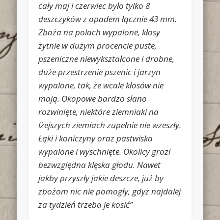
cały maj i czerwiec było tylko 8
deszczyków z opadem łącznie 43 mm.
Zboża na polach wypalone, kłosy
żytnie w dużym procencie puste,
pszeniczne niewykształcone i drobne,
duże przestrzenie pszenic i jarzyn
wypalone, tak, że wcale kłosów nie
mają. Okopowe bardzo słano
rozwinięte, niektóre ziemniaki na
lżejszych ziemiach zupełnie nie wzeszły.
Łąki i koniczyny oraz pastwiska
wypalone i wyschnięte. Okolicy grozi
bezwzględna klęska głodu. Nawet
jakby przyszły jakie deszcze, już by
zbożom nic nie pomogły, gdyż najdalej
za tydzień trzeba je kosić”