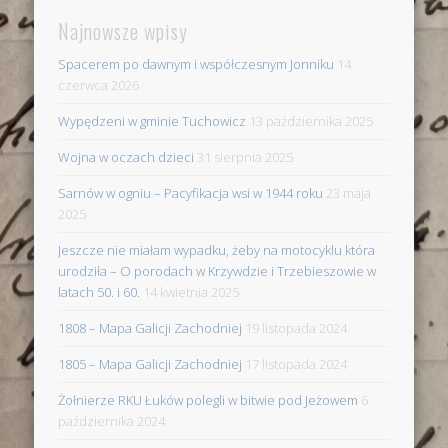
Najnowsze wpisy
Spacerem po dawnym i współczesnym Jonniku
14
czerwca 2026
Wypędzeni w gminie Tuchowicz
13 października 2025
Wojna w oczach dzieci
31 sierpnia 2025
Sarnów w ogniu – Pacyfikacja wsi w 1944 roku
23 maja
2025
Jeszcze nie miałam wypadku, żeby na motocyklu która
urodziła – O porodach w Krzywdzie i Trzebieszowie w
latach 50. i 60.
14 kwietnia 2025
1808 – Mapa Galicji Zachodniej
19 listopada 2024
1805 – Mapa Galicji Zachodniej
17 listopada 2024
Żołnierze RKU Łuków polegli w bitwie pod Jeżowem
6
października 2024