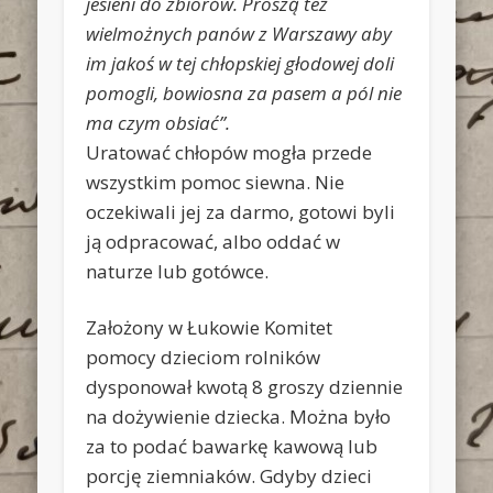
jesieni do zbiorów. Proszą też
wielmożnych panów z Warszawy aby
im jakoś w tej chłopskiej głodowej doli
pomogli, bowiosna za pasem a pól nie
ma czym obsiać”.
Uratować chłopów mogła przede
wszystkim pomoc siewna. Nie
oczekiwali jej za darmo, gotowi byli
ją odpracować, albo oddać w
naturze lub gotówce.
Założony w Łukowie Komitet
pomocy dzieciom rolników
dysponował kwotą 8 groszy dziennie
na dożywienie dziecka. Można było
za to podać bawarkę kawową lub
porcję ziemniaków. Gdyby dzieci