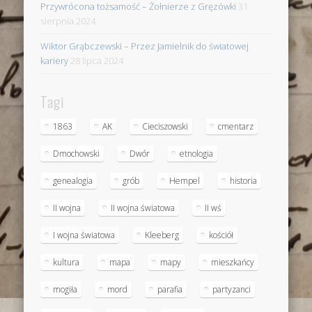
Przywrócona tożsamość – Żołnierze z Gręzówki
31
sierpnia 2024
Wiktor Grąbczewski – Przez Jamielnik do światowej
kariery
28 lipca 2024
Tagi
1863
AK
Cieciszowski
cmentarz
Dmochowski
Dwór
etnologia
genealogia
grób
Hempel
historia
II wojna
II wojna światowa
II wś
I wojna światowa
Kleeberg
kościół
kultura
mapa
mapy
mieszkańcy
mogiła
mord
parafia
partyzanci