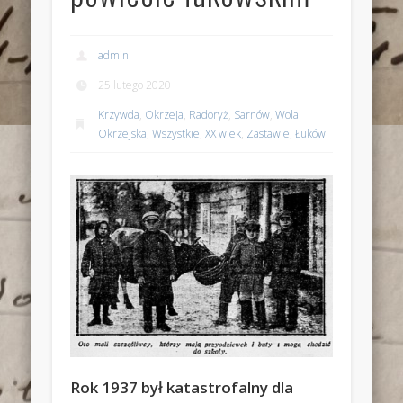
admin
25 lutego 2020
Krzywda
,
Okrzeja
,
Radoryż
,
Sarnów
,
Wola
Okrzejska
,
Wszystkie
,
XX wiek
,
Zastawie
,
Łuków
Rok 1937 był katastrofalny dla