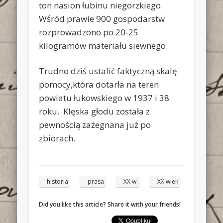
ton nasion łubinu niegorzkiego.
Wśród prawie 900 gospodarstw
rozprowadzono po 20-25
kilogramów materiału siewnego.
Trudno dziś ustalić faktyczną skalę
pomocy,która dotarła na teren
powiatu łukowskiego w 1937 i 38
roku. Klęska głodu została z
pewnością zażegnana już po
zbiorach.
historia
prasa
XX w.
XX wiek
Did you like this article? Share it with your friends!