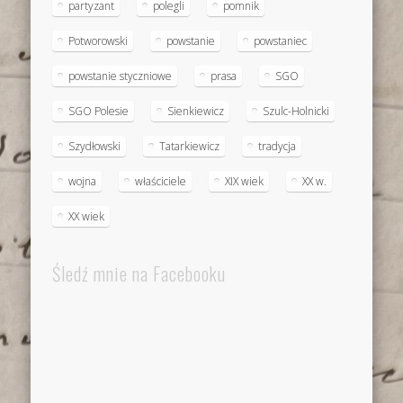
partyzant
polegli
pomnik
Potworowski
powstanie
powstaniec
powstanie styczniowe
prasa
SGO
SGO Polesie
Sienkiewicz
Szulc-Holnicki
Szydłowski
Tatarkiewicz
tradycja
wojna
właściciele
XIX wiek
XX w.
XX wiek
Śledź mnie na Facebooku